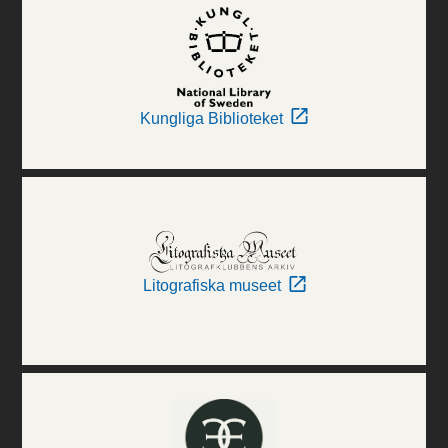
Kungliga Biblioteket
Litografiska museet