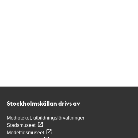
Kontakt
Stockholmskällan
Stockholmskällan drivs av
Medioteket, utbildningsförvaltningen
Stadsmuseet
Medeltidsmuseet