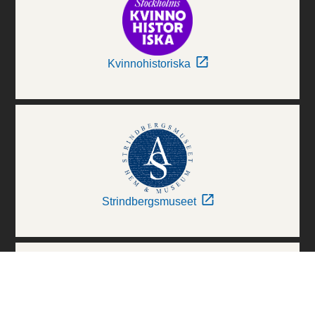
Kvinnohistoriska
Strindbergsmuseet