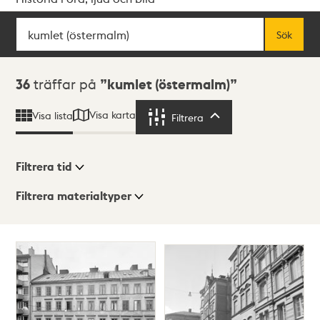
Sök
Fritextsök
Sök
Sökresultat
36
träffar på
kumlet (östermalm)
Visa karta
Visa lista
Filtrera
Filtrera
Filtrera tid
Filtrera materialtyper
Visningsläge
Totalt
36
träffar
Lista
Karta