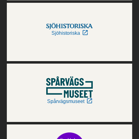
Sjöhistoriska
Spårvägsmuseet