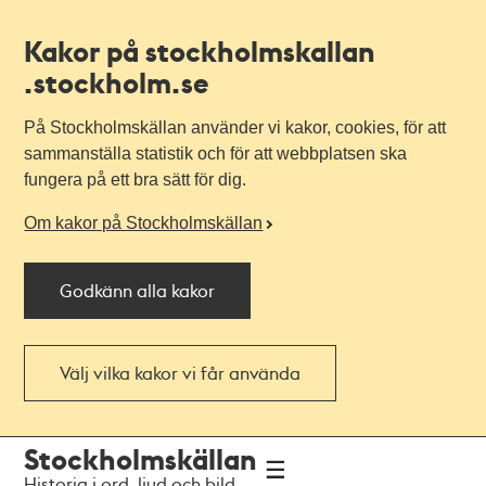
Kakor på stockholmskallan
.stockholm.se
På Stockholmskällan använder vi kakor, cookies, för att
sammanställa statistik och för att webbplatsen ska
fungera på ett bra sätt för dig.
Om kakor på Stockholmskällan
Godkänn alla kakor
Välj vilka kakor vi får använda
Till
Till
Stockholmskällan
navigationen
huvudinnehållet
Historia i ord, ljud och bild