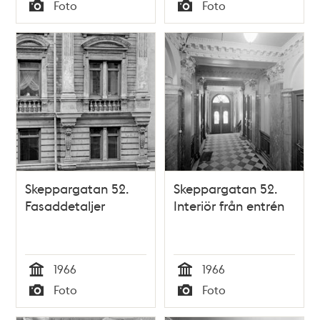
Tid
Tid
Foto
Foto
Typ
Typ
Skeppargatan 52.
Skeppargatan 52.
Fasaddetaljer
Interiör från entrén
1966
1966
Tid
Tid
Foto
Foto
Typ
Typ