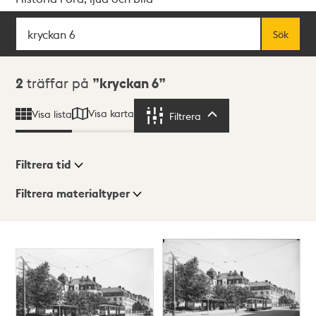
Sök
Fritextsök
Sök
Sökresultat
2
träffar på
kryckan 6
Visa karta
Visa lista
Filtrera
Filtrera
Filtrera tid
Filtrera materialtyper
Visningsläge
Totalt
2
träffar
Lista
Karta