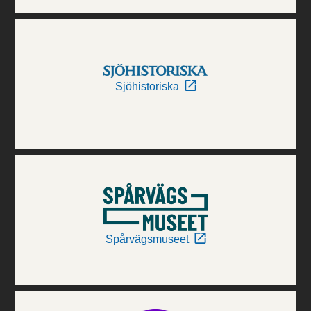
Sjöhistoriska
Spårvägsmuseet