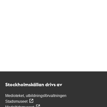
Kontakt
Stockholmskällan
Stockholmskällan drivs av
Medioteket, utbildningsförvaltningen
Stadsmuseet