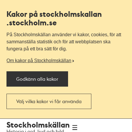
Kakor på stockholmskallan
.stockholm.se
På Stockholmskällan använder vi kakor, cookies, för att
sammanställa statistik och för att webbplatsen ska
fungera på ett bra sätt för dig.
Om kakor på Stockholmskällan
Godkänn alla kakor
Välj vilka kakor vi får använda
Till
Till
Stockholmskällan
navigationen
huvudinnehållet
Historia i ord, ljud och bild