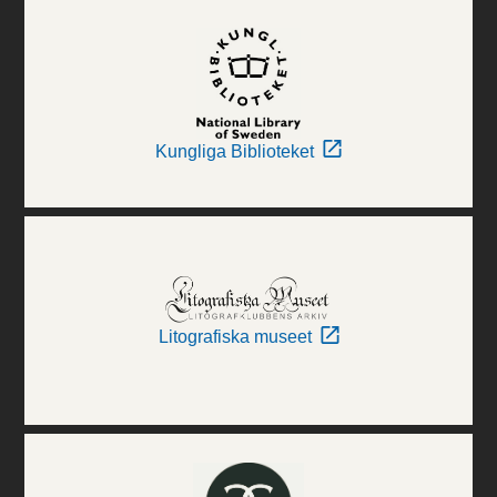
Kungliga Biblioteket
Litografiska museet