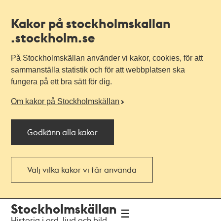
Kakor på stockholmskallan
.stockholm.se
På Stockholmskällan använder vi kakor, cookies, för att
sammanställa statistik och för att webbplatsen ska
fungera på ett bra sätt för dig.
Om kakor på Stockholmskällan
Godkänn alla kakor
Välj vilka kakor vi får använda
Till
Till
Stockholmskällan
navigationen
huvudinnehållet
Historia i ord, ljud och bild