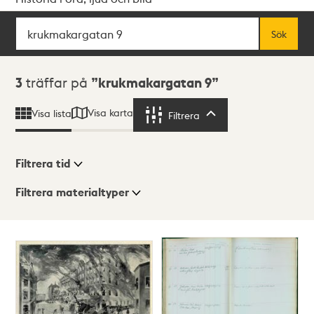
Sök
Fritextsök
Sök
Sökresultat
3
träffar på
krukmakargatan 9
Visa karta
Visa lista
Filtrera
Filtrera
Filtrera tid
Filtrera materialtyper
Visningsläge
Totalt
3
träffar
Lista
Karta