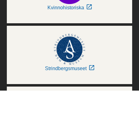
Kvinnohistoriska
Strindbergsmuseet
Thielska Galleriet