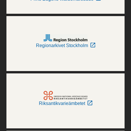
Regionarkivet Stockholm
Riksantikvarieämbetet