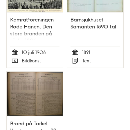
Kamratföreningen
Barnsjukhuset
Röde Hanen, Den
Samariten 1890-tal
stora branden på
söder 1906
10 juli 1906
1891
Tid
Tid
Bildkonst
Text
Typ
Typ
Brand på Torkel