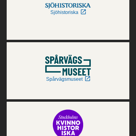
Sjöhistoriska
Spårvägsmuseet