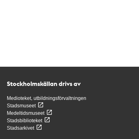
Kontakt
Stockholmskällan
Stockholmskällan drivs av
Medioteket, utbildningsförvaltningen
Stadsmuseet
Medeltidsmuseet
Stadsbiblioteket
Stadsarkivet