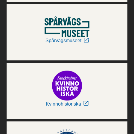
Spårvägsmuseet
Kvinnohistoriska