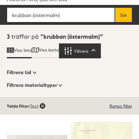
Sök
Fritextsök
Sök
Sökresultat
3
träffar på
krubban (östermalm)
Visa karta
Visa lista
Filtrera
Filtrera
Filtrera tid
Filtrera materialtyper
Visningsläge
Totalt
Valda filter:
Text
Rensa filter
3
träffar
Lista
Karta