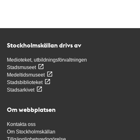
Kontakt
Stockholmskällan
Stockholmskällan drivs av
Medioteket, utbildningsförvaltningen
Stadsmuseet
Medeltidsmuseet
Stadsbiblioteket
Stadsarkivet
Om webbplatsen
Kontakta oss
Om Stockholmskällan
Tillgänglighetsredogörelse