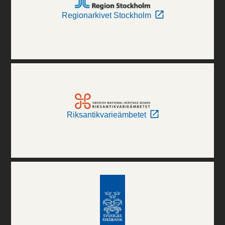
Regionarkivet Stockholm
Riksantikvarieämbetet