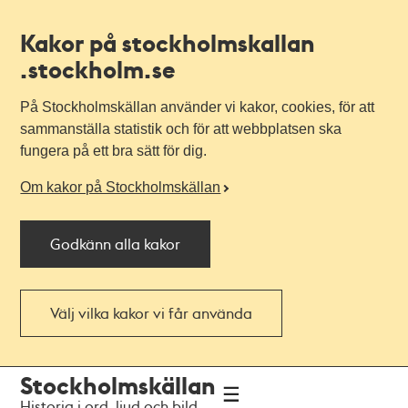
Kakor på stockholmskallan
.stockholm.se
På Stockholmskällan använder vi kakor, cookies, för att
sammanställa statistik och för att webbplatsen ska
fungera på ett bra sätt för dig.
Om kakor på Stockholmskällan
Godkänn alla kakor
Välj vilka kakor vi får använda
Till
Till
Stockholmskällan
navigationen
huvudinnehållet
Historia i ord, ljud och bild