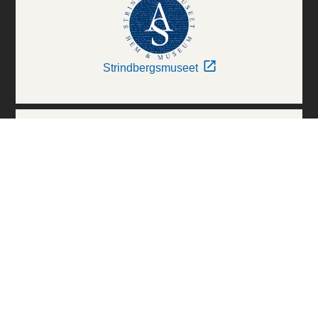
Strindbergsmuseet
Thielska Galleriet