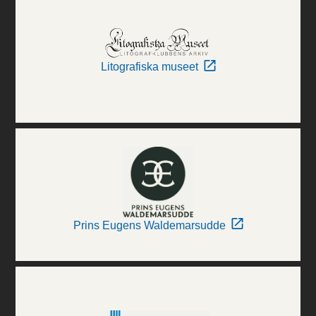
Litografiska museet
Prins Eugens Waldemarsudde