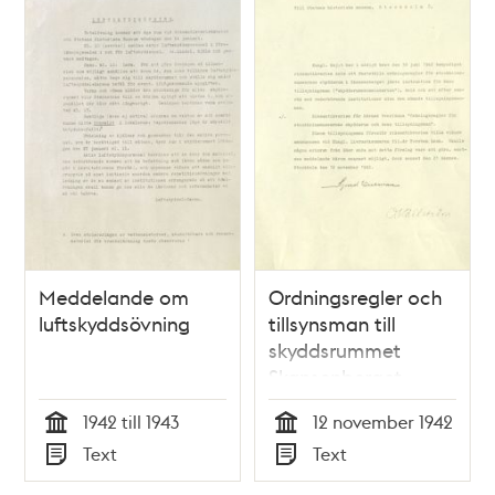
Meddelande om
Ordningsregler och
luftskyddsövning
tillsynsman till
skyddsrummet
Skansenberget
under andra
1942 till 1943
12 november 1942
världskriget
Tid
Tid
Text
Text
Typ
Typ