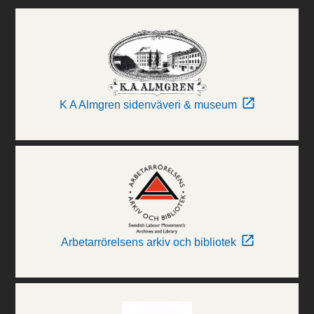
K A Almgren sidenväveri & museum
Arbetarrörelsens arkiv och bibliotek