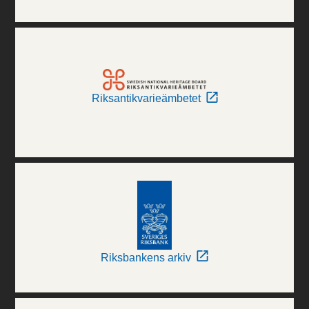
Riksantikvarieämbetet
Riksbankens arkiv