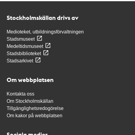
Kontakt
Stockholmskällan
Stockholmskällan drivs av
Medioteket, utbildningsförvaltningen
Stadsmuseet
Medeltidsmuseet
Stadsbiblioteket
Stadsarkivet
Om webbplatsen
Kontakta oss
Om Stockholmskällan
Tillgänglighetsredogörelse
Om kakor på webbplatsen
Sociala medier