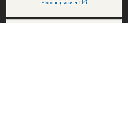
Strindbergsmuseet
Thielska Galleriet
Världskulturmuseerna