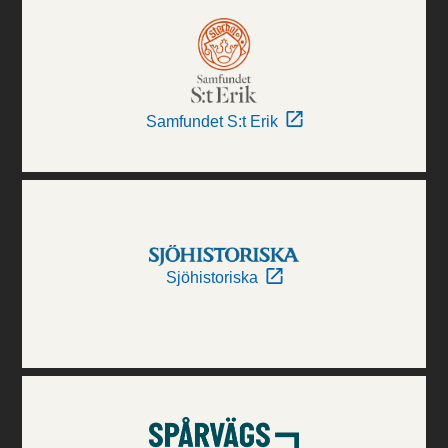
Samfundet S:t Erik
Sjöhistoriska