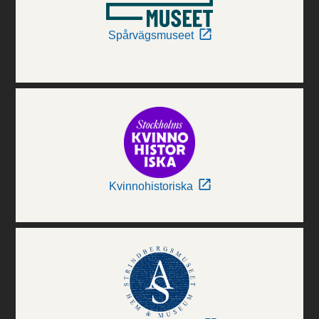
Spårvägsmuseet
Kvinnohistoriska