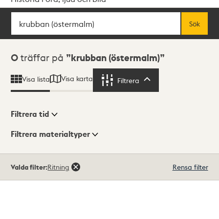
Sök
Fritextsök
Sök
Sökresultat
0
träffar på
krubban (östermalm)
Visa karta
Visa lista
Filtrera
Filtrera
Filtrera tid
Filtrera materialtyper
Visningsläge
Totalt
Valda filter:
Ritning
Rensa filter
0
träffar
Lista
Karta