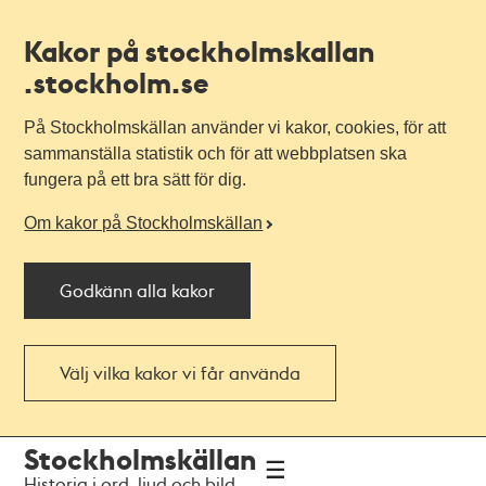
Kakor på stockholmskallan
.stockholm.se
På Stockholmskällan använder vi kakor, cookies, för att
sammanställa statistik och för att webbplatsen ska
fungera på ett bra sätt för dig.
Om kakor på Stockholmskällan
Godkänn alla kakor
Välj vilka kakor vi får använda
Till
Till
Stockholmskällan
navigationen
huvudinnehållet
Historia i ord, ljud och bild