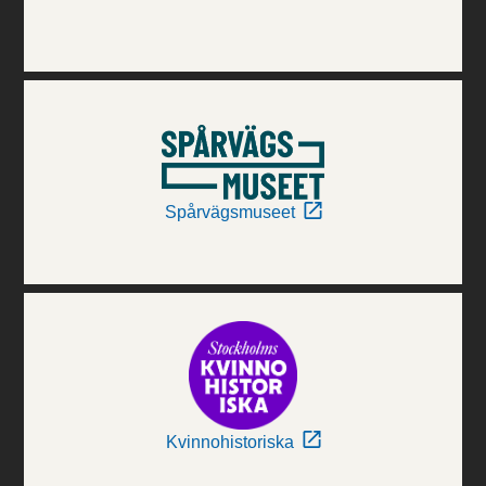
Spårvägsmuseet
Kvinnohistoriska