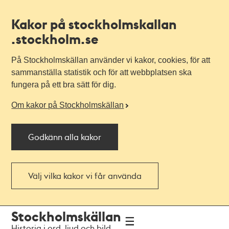
Kakor på stockholmskallan
.stockholm.se
På Stockholmskällan använder vi kakor, cookies, för att
sammanställa statistik och för att webbplatsen ska
fungera på ett bra sätt för dig.
Om kakor på Stockholmskällan
Godkänn alla kakor
Välj vilka kakor vi får använda
Till
Till
Stockholmskällan
navigationen
huvudinnehållet
Historia i ord, ljud och bild