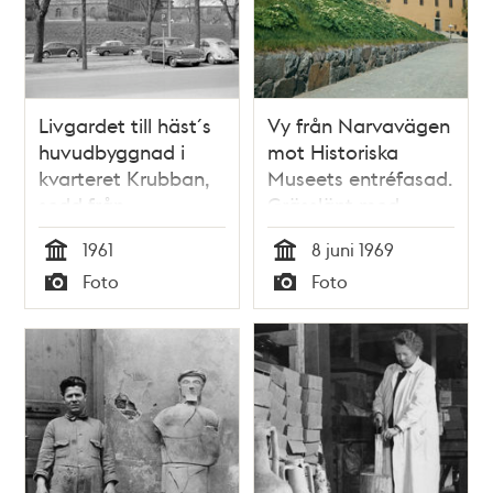
Livgardet till häst´s
Vy från Narvavägen
huvudbyggnad i
mot Historiska
kvarteret Krubban,
Museets entréfasad.
sedd från
Grässlänt med
Narvavägen.
växter i förgrunden
1961
8 juni 1969
Numera
Tid
Tid
Foto
Foto
Riksantikvarieämbetet
Typ
Typ