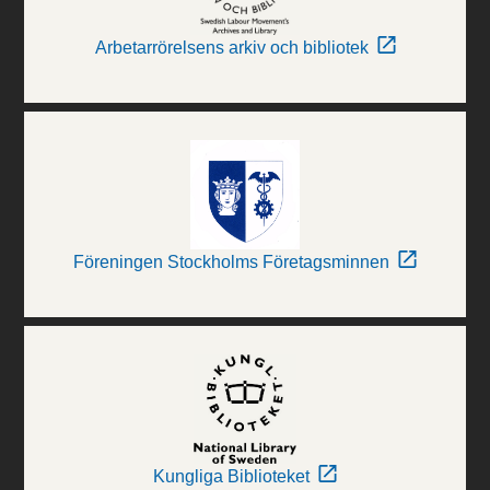
Arbetarrörelsens arkiv och bibliotek
Föreningen Stockholms Företagsminnen
Kungliga Biblioteket