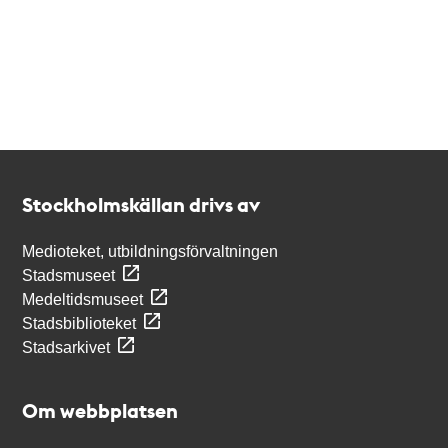
Kontakt
Stockholmskällan
Stockholmskällan drivs av
Medioteket, utbildningsförvaltningen
Stadsmuseet
Medeltidsmuseet
Stadsbiblioteket
Stadsarkivet
Om webbplatsen