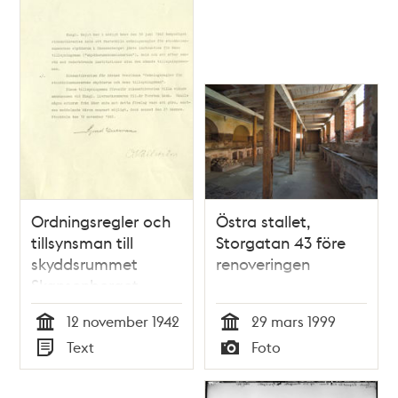
Ordningsregler och
Östra stallet,
tillsynsman till
Storgatan 43 före
skyddsrummet
renoveringen
Skansenberget
under andra
12 november 1942
29 mars 1999
världskriget
Tid
Tid
Text
Foto
Typ
Typ