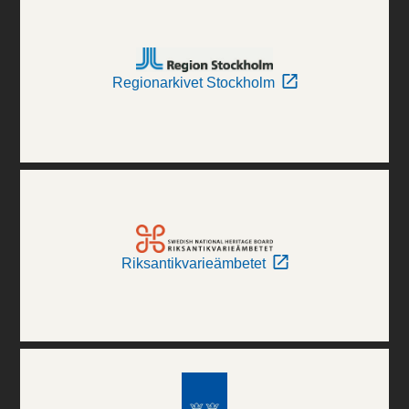
Regionarkivet Stockholm
Riksantikvarieämbetet