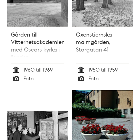
Gården till
Oxenstiernska
Vitterhetsakademien
malmgården,
med Oscars kyrka i
Storgatan 41
fonden
1960 till 1969
1950 till 1959
Tid
Tid
Foto
Foto
Typ
Typ