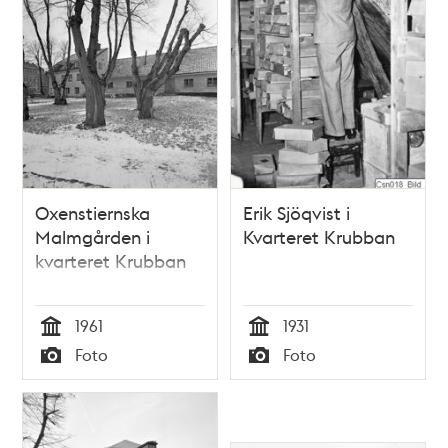
Oxenstiernska
Erik Sjöqvist i
Malmgården i
Kvarteret Krubban
kvarteret Krubban
1961
1931
Tid
Tid
Foto
Foto
Typ
Typ