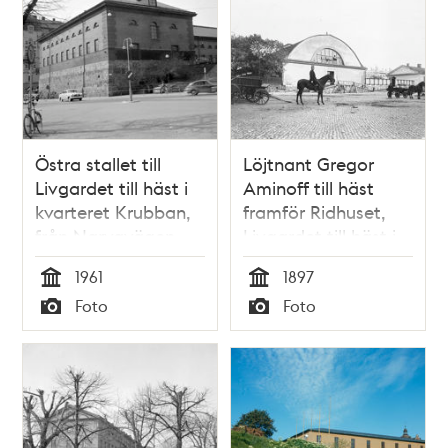
Östra stallet till
Löjtnant Gregor
Livgardet till häst i
Aminoff till häst
kvarteret Krubban,
framför Ridhuset,
från Narvavägen
Livgardet till häst i
kvarteret Krubban
1961
1897
Tid
Tid
Foto
Foto
Typ
Typ