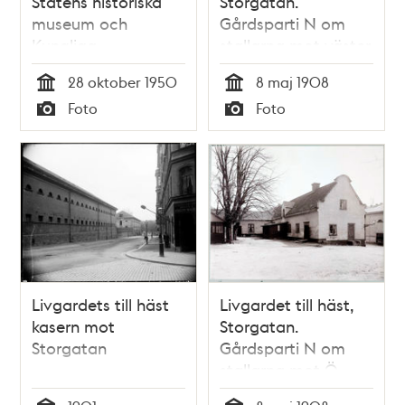
Statens historiska
Storgatan.
museum och
Gårdsparti N om
Kungliga
stallarna mot väster
myntkabinett. Olof
28 oktober 1950
8 maj 1908
Matsson undersöker
Tid
Tid
Foto
Foto
några mynt
Typ
Typ
Livgardets till häst
Livgardet till häst,
kasern mot
Storgatan.
Storgatan
Gårdsparti N om
stallarna mot Ö