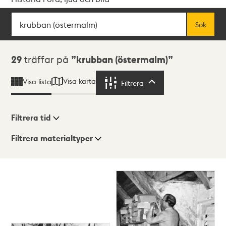
Sök
Fritextsök
Sök
Sökresultat
29
träffar på
krubban (östermalm)
Visa karta
Visa lista
Filtrera
Filtrera
Filtrera tid
Filtrera materialtyper
Visningsläge
Totalt
29
träffar
Lista
Karta