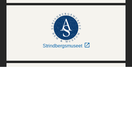
Strindbergsmuseet
Thielska Galleriet