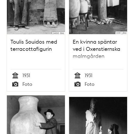
Toulis Souidos med
En kvinna späntar
terracottafigurin
ved i Oxenstiernska
malmgården
1931
1931
Tid
Tid
Foto
Foto
Typ
Typ