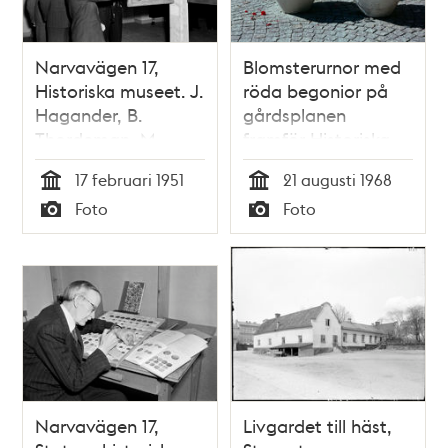
Narvavägen 17,
Blomsterurnor med
Historiska museet. J.
röda begonior på
Hagander, B.
gårdsplanen
Thordeman, M.
framför Historiska
Olsson och B.
Museet. Vy åt söder
17 februari 1951
21 augusti 1968
Nerman tittar på en
Tid
Tid
Foto
Foto
altarskåpsdörr från
Typ
Typ
1400-talet, bevarad
från Klara kloster
och deponerad av
Danviks hospital
Narvavägen 17,
Livgardet till häst,