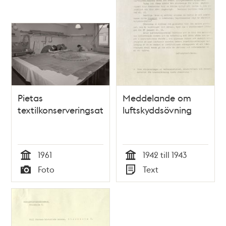
Pietas
Meddelande om
textilkonserveringsateljé
luftskyddsövning
1961
1942 till 1943
Tid
Tid
Foto
Text
Typ
Typ