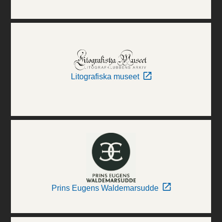
Litografiska museet
Prins Eugens Waldemarsudde