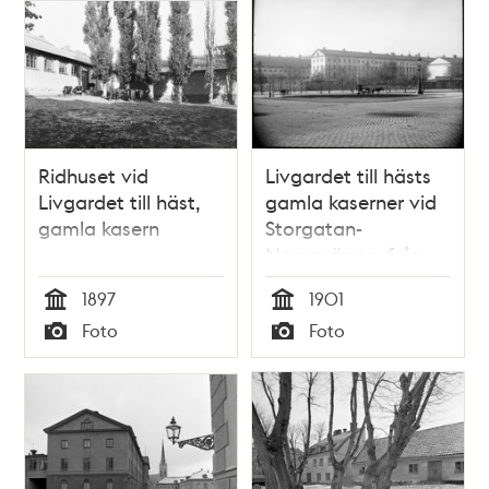
Ridhuset vid
Livgardet till hästs
Livgardet till häst,
gamla kaserner vid
gamla kasern
Storgatan-
Narvavägen, från
hörnet av
1897
1901
Linnégatan. I
Tid
Tid
Foto
Foto
förgrunden
Typ
Typ
Narvavägen