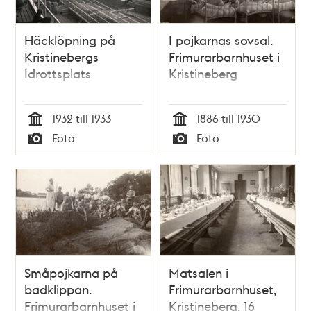
Häcklöpning på
I pojkarnas sovsal.
Kristinebergs
Frimurarbarnhuset i
Idrottsplats
Kristineberg
1932 till 1933
1886 till 1930
Tid
Tid
Foto
Foto
Typ
Typ
Småpojkarna på
Matsalen i
badklippan.
Frimurarbarnhuset,
Frimurarbarnhuset i
Kristineberg. 16