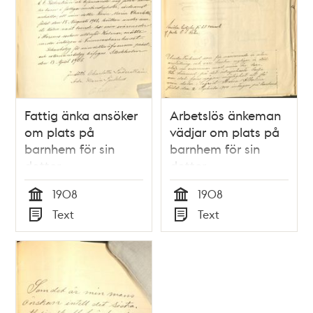
Fattig änka ansöker
Arbetslös änkeman
om plats på
vädjar om plats på
barnhem för sin
barnhem för sin
dotter
dotter
1908
1908
Tid
Tid
Text
Text
Typ
Typ