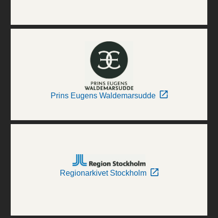
Prins Eugens Waldemarsudde
Regionarkivet Stockholm