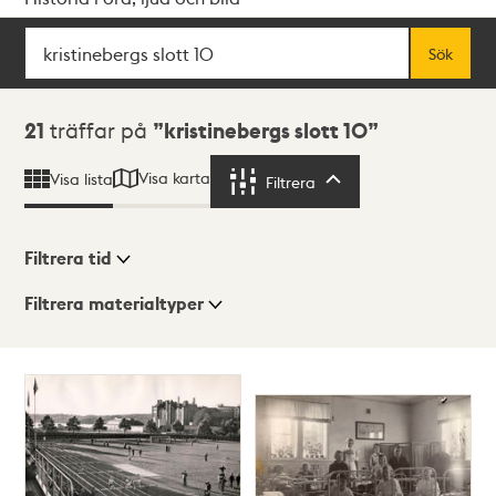
Sök
Fritextsök
Sök
Sökresultat
21
träffar på
kristinebergs slott 10
Visa karta
Visa lista
Filtrera
Filtrera
Filtrera tid
Filtrera materialtyper
Visningsläge
Totalt
21
träffar
Lista
Karta