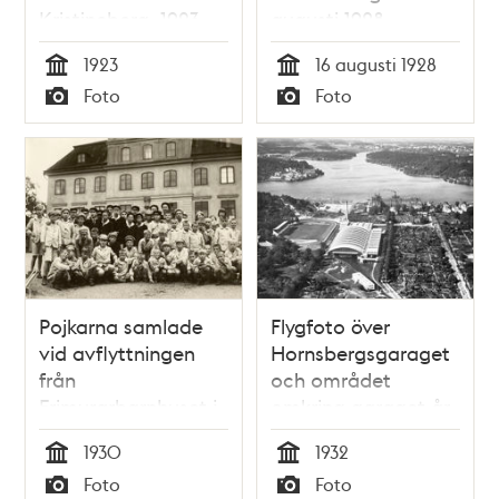
Kristineberg, 1923.
augusti 1928
1923
16 augusti 1928
Tid
Tid
Foto
Foto
Typ
Typ
Pojkarna samlade
Flygfoto över
vid avflyttningen
Hornsbergsgaraget
från
och området
Frimurarbarnhuset i
omkring garaget år
Kristineberg,
1932
1930
1932
augusti 1930
Tid
Tid
Foto
Foto