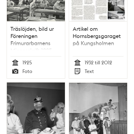
Träslöjden, bild ur
Artikel om
Föreningen
Hornsbergsgaraget
Frimurarbarnens
på Kungsholmen
Minnesskrift 1925.
1925
1932 till 2012
Tid
Tid
Foto
Text
Typ
Typ