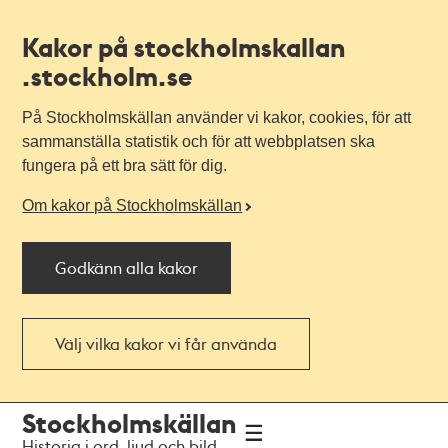
Kakor på stockholmskallan
.stockholm.se
På Stockholmskällan använder vi kakor, cookies, för att
sammanställa statistik och för att webbplatsen ska
fungera på ett bra sätt för dig.
Om kakor på Stockholmskällan
Godkänn alla kakor
Välj vilka kakor vi får använda
Till
Till
Stockholmskällan
navigationen
huvudinnehållet
Historia i ord, ljud och bild