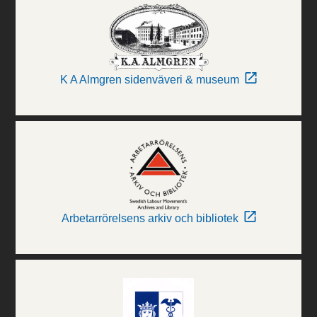
K A Almgren sidenväveri & museum
Arbetarrörelsens arkiv och bibliotek