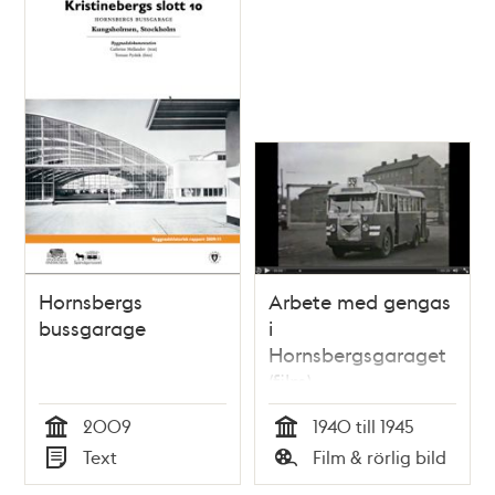
Hornsbergs
Arbete med gengas
bussgarage
i
Hornsbergsgaraget
(film)
2009
1940 till 1945
Tid
Tid
Text
Film & rörlig bild
Typ
Typ