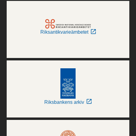
Riksantikvarieämbetet
Riksbankens arkiv