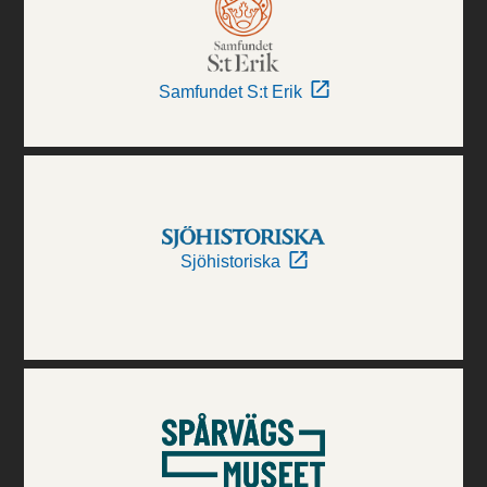
Samfundet S:t Erik
Sjöhistoriska