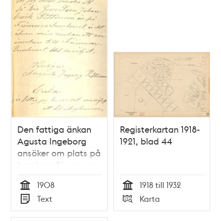
Den fattiga änkan
Registerkartan 1918-
Agusta Ingeborg
1921, blad 44
ansöker om plats på
barnhem för sin son.
1908
1918 till 1932
Tid
Tid
Text
Karta
Typ
Typ