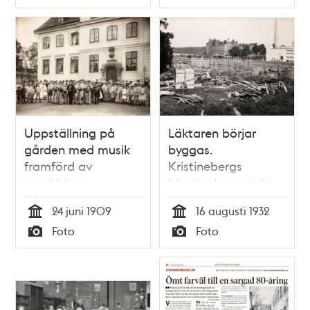
Typ
Typ
Uppställning på
Läktaren börjar
gården med musik
byggas.
framförd av
Kristinebergs
musikkåren.
Idrottsplats, utsikt
Frimurarbarnhuset i
mot Hornsberg, 16
24 juni 1909
16 augusti 1932
Kristineberg, 24 juni
augusti 1932.
Tid
Tid
Foto
Foto
1909
Typ
Typ