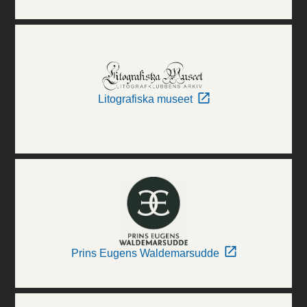
Litografiska museet
Prins Eugens Waldemarsudde