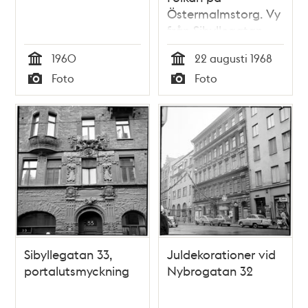
Östermalmstorg. Vy
från Sibyllegatan
1960
22 augusti 1968
Tid
Tid
Foto
Foto
Typ
Typ
Sibyllegatan 33,
Juldekorationer vid
portalutsmyckning
Nybrogatan 32