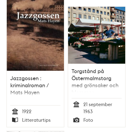
Torgstånd på
Jazzgossen :
Östermalmstorg
kriminalroman /
med grönsaker och
Mats Hayen
blommor
21 september
Tid
1922
1963
Tid
Litteraturtips
Foto
Typ
Typ