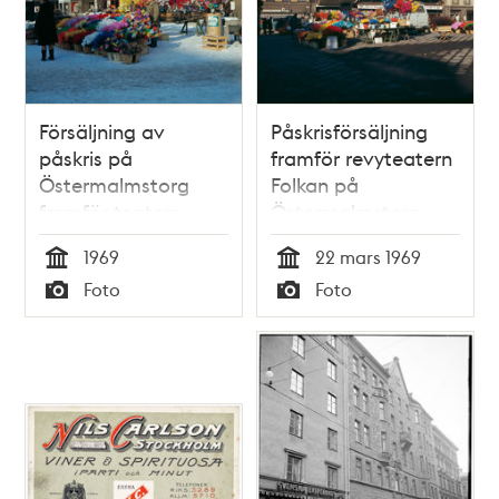
Försäljning av
Påskrisförsäljning
påskris på
framför revyteatern
Östermalmstorg
Folkan på
framför teatern
Östermalmstorg
Folkan. Reklamskylt
1969
22 mars 1969
för Kar de Mumma-
Tid
Tid
Foto
Foto
revyn på fasaden.
Typ
Typ