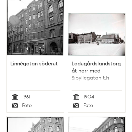
Linnégatan söderut
Ladugårdslandstorg
åt norr med
Sibyllegatan t.h
1961
1904
Tid
Tid
Foto
Foto
Typ
Typ