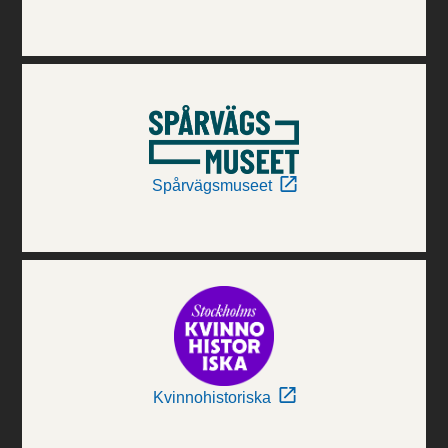
Spårvägsmuseet
Kvinnohistoriska