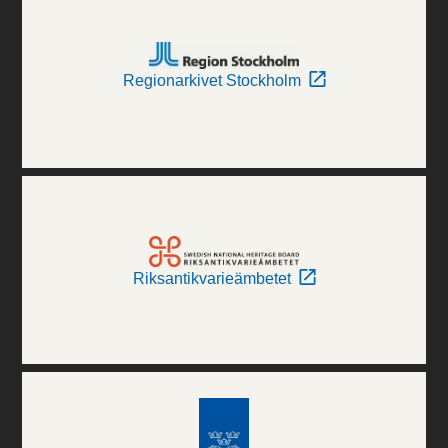
Regionarkivet Stockholm
Riksantikvarieämbetet