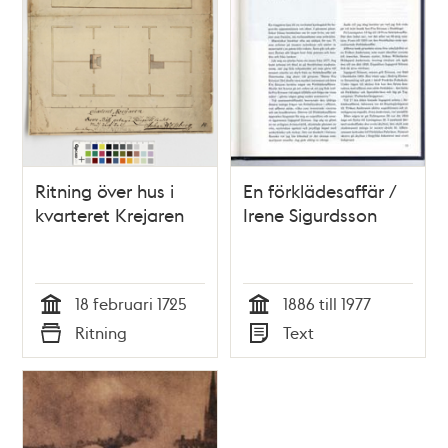
Ritning över hus i
En förklädesaffär /
kvarteret Krejaren
Irene Sigurdsson
18 februari 1725
1886 till 1977
Tid
Tid
Ritning
Text
Typ
Typ