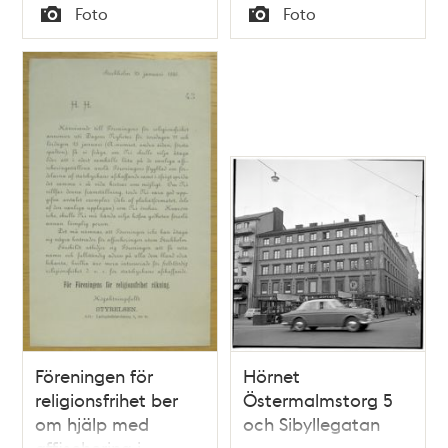
Tid
Tid
Foto
Foto
Typ
Typ
Föreningen för
Hörnet
religionsfrihet ber
Östermalmstorg 5
om hjälp med
och Sibyllegatan
affischering i