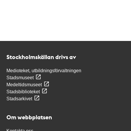
Kontakt
Stockholmskällan
Stockholmskällan drivs av
Medioteket, utbildningsförvaltningen
Stadsmuseet
Medeltidsmuseet
Stadsbiblioteket
Stadsarkivet
Om webbplatsen
Kontakta oss