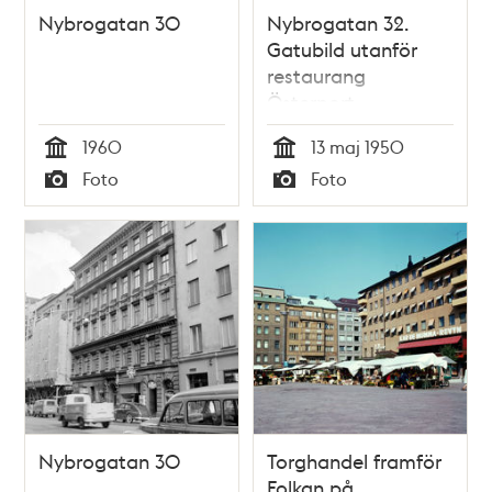
Nybrogatan 30
Nybrogatan 32.
Gatubild utanför
restaurang
Österport
1960
13 maj 1950
Tid
Tid
Foto
Foto
Typ
Typ
Nybrogatan 30
Torghandel framför
Folkan på