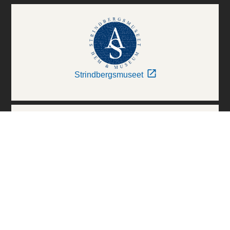
Strindbergsmuseet
Thielska Galleriet