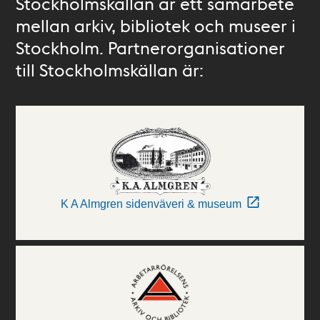
Stockholmskällan är ett samarbete
mellan arkiv, bibliotek och museer i
Stockholm. Partnerorganisationer
till Stockholmskällan är:
K A Almgren sidenväveri & museum