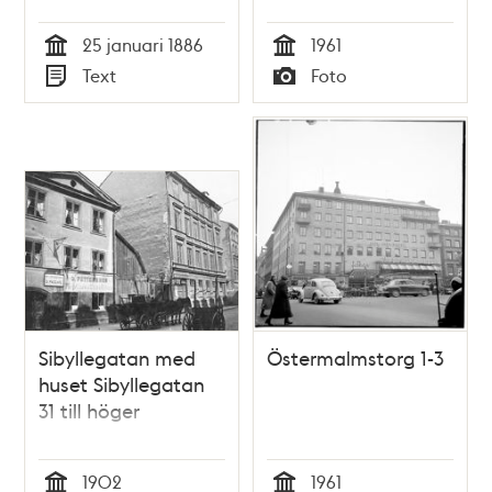
landsorten - utskick
25 januari 1886
1961
Tid
Tid
Text
Foto
Typ
Typ
Sibyllegatan med
Östermalmstorg 1-3
huset Sibyllegatan
31 till höger
1902
1961