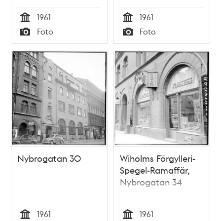
1961
1961
Tid
Tid
Foto
Foto
Typ
Typ
Nybrogatan 30
Wiholms Förgylleri-
Spegel-Ramaffär,
Nybrogatan 34
1961
1961