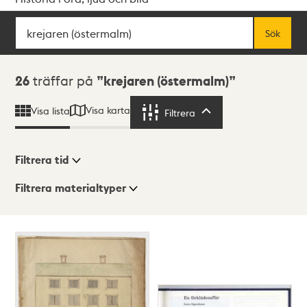
Sök
Fritextsök
Sök
Sökresultat
26
träffar på
krejaren (östermalm)
Visa karta
Visa lista
Filtrera
Filtrera
Filtrera tid
Filtrera materialtyper
Visningsläge
Totalt
26
träffar
Lista
Karta