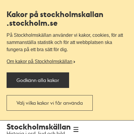
Kakor på stockholmskallan
.stockholm.se
På Stockholmskällan använder vi kakor, cookies, för att
sammanställa statistik och för att webbplatsen ska
fungera på ett bra sätt för dig.
Om kakor på Stockholmskällan
Godkänn alla kakor
Välj vilka kakor vi får använda
Till
Till
Stockholmskällan
navigationen
huvudinnehållet
Historia i ord, ljud och bild