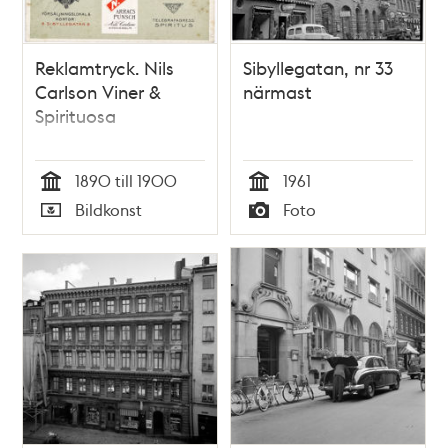
Reklamtryck. Nils
Sibyllegatan, nr 33
Carlson Viner &
närmast
Spirituosa
1890 till 1900
1961
Tid
Tid
Bildkonst
Foto
Typ
Typ