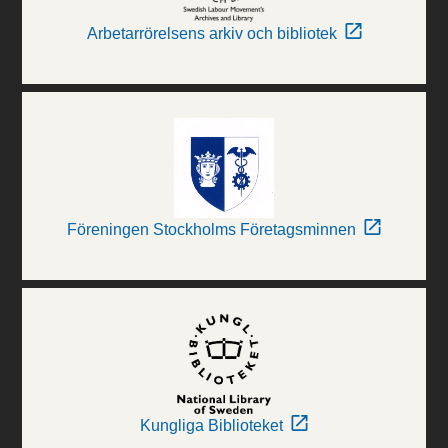
Arbetarrörelsens arkiv och bibliotek
Föreningen Stockholms Företagsminnen
Kungliga Biblioteket