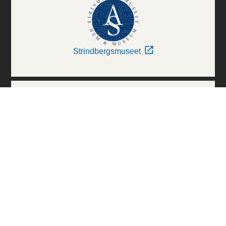
Strindbergsmuseet
Thielska Galleriet