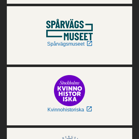
Spårvägsmuseet
Kvinnohistoriska