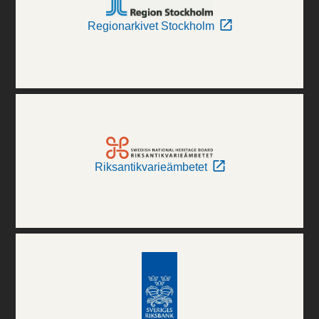
Regionarkivet Stockholm
Riksantikvarieämbetet