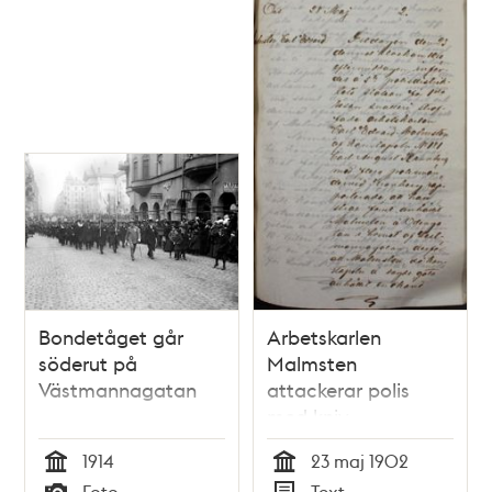
Bondetåget går
Arbetskarlen
söderut på
Malmsten
Västmannagatan
attackerar polis
med kniv
1914
23 maj 1902
Tid
Tid
Foto
Text