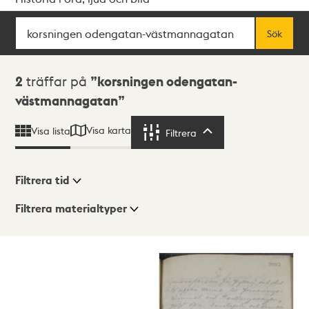
Sök
Fritextsök
Sök
Sökresultat
2
träffar på
korsningen odengatan-
västmannagatan
Visa karta
Visa lista
Filtrera
Filtrera
Filtrera tid
Filtrera materialtyper
Visningsläge
Totalt
2
träffar
Lista
Karta