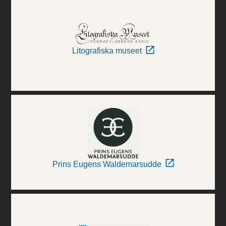
Litografiska museet
Prins Eugens Waldemarsudde