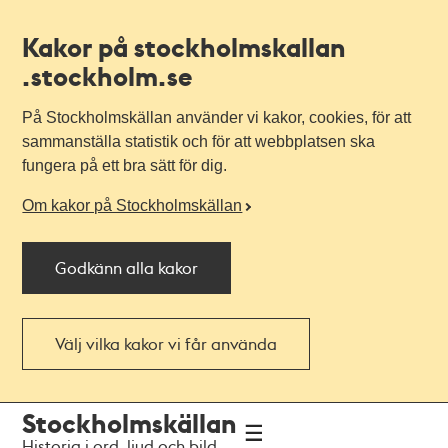
Kakor på stockholmskallan
.stockholm.se
På Stockholmskällan använder vi kakor, cookies, för att
sammanställa statistik och för att webbplatsen ska
fungera på ett bra sätt för dig.
Om kakor på Stockholmskällan
Godkänn alla kakor
Välj vilka kakor vi får använda
Till
Till
Stockholmskällan
navigationen
huvudinnehållet
Historia i ord, ljud och bild