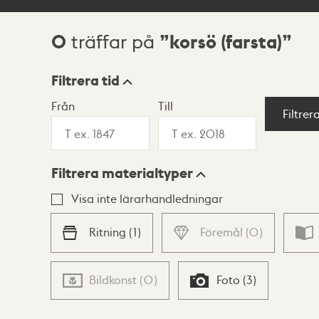
0
korsö (farsta)
träffar på
Sökresultat
Filtrera tid
Från
Till
Visningsläge
Filtrer
Filtrera materialtyper
Lista
Karta
Visa inte lärarhandledningar
Ritning
(
1
)
Föremål
(
0
)
Bildkonst
(
0
)
Foto
(
3
)