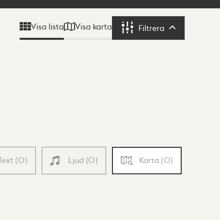
Visa karta
Visa lista
Filtrera
Filtrera
Text
(
0
)
Ljud
(
0
)
Karta
(
0
)