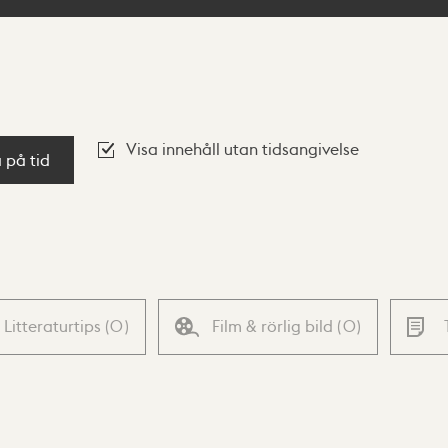
Visa innehåll utan tidsangivelse
a på tid
Litteraturtips
(
0
)
Film & rörlig bild
(
0
)