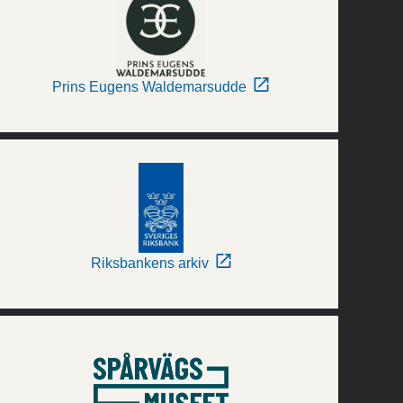
Prins Eugens Waldemarsudde
Riksbankens arkiv