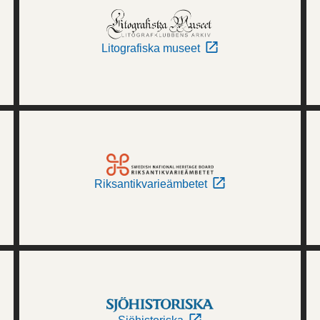
Litografiska museet
Riksantikvarieämbetet