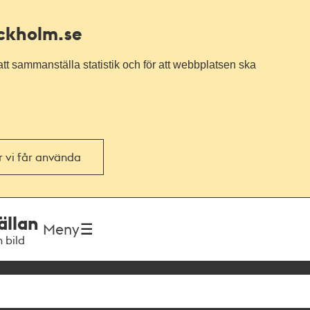
ockholm.se
tt sammanställa statistik och för att webbplatsen ska
or vi får använda
ällan
Meny
h bild