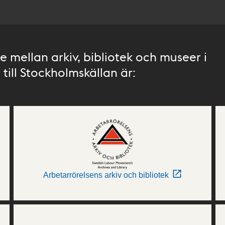
 mellan arkiv, bibliotek och museer i
till Stockholmskällan är:
Arbetarrörelsens arkiv och bibliotek