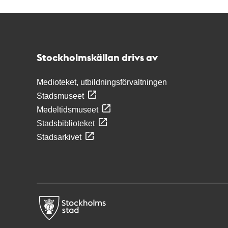
Kontakt
Stockholmskällan
Stockholmskällan drivs av
Medioteket, utbildningsförvaltningen
Stadsmuseet
Medeltidsmuseet
Stadsbiblioteket
Stadsarkivet