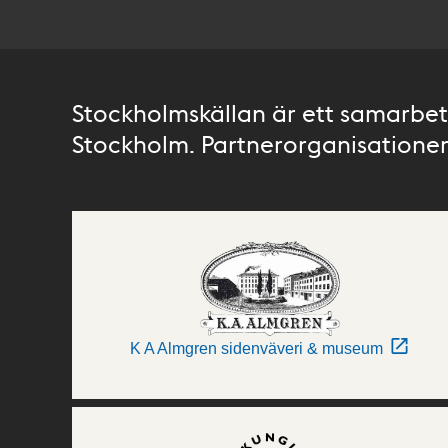
Stockholmskällan är ett samarbete
Stockholm. Partnerorganisationer 
K A Almgren sidenväveri & museum