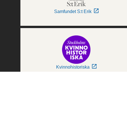
Samfundet S:t Erik
Kvinnohistoriska
Världskulturmuseerna