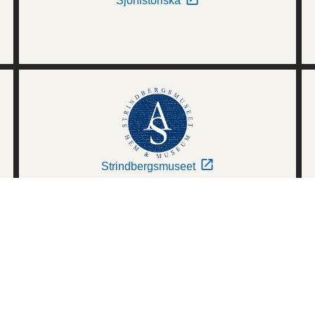
Sjöhistoriska
Strindbergsmuseet