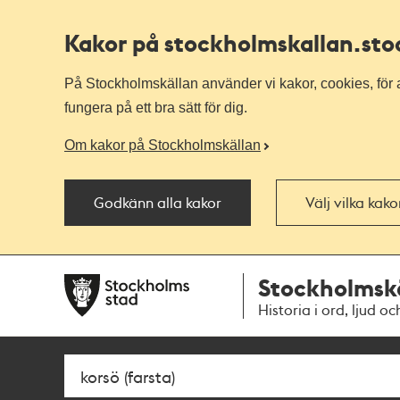
Kakor på stockholmskallan
.st
På Stockholmskällan använder vi kakor, cookies, för a
fungera på ett bra sätt för dig.
Om kakor på Stockholmskällan
Godkänn alla kakor
Välj vilka kak
Till
Till
Stockholmsk
navigationen
huvudinnehållet
Historia i ord, ljud oc
Sök
Fritextsök