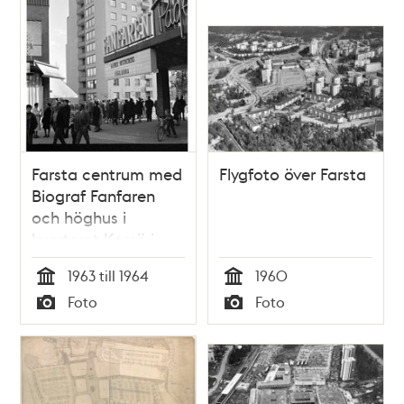
Farsta centrum med
Flygfoto över Farsta
Biograf Fanfaren
och höghus i
kvarteret Korsö i
bakgrunden.
1963 till 1964
1960
Tid
Tid
Foto
Foto
Typ
Typ