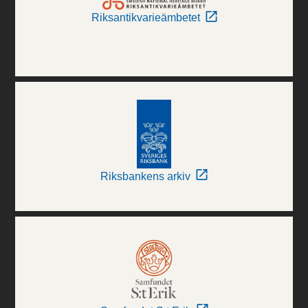
Riksantikvarieämbetet
Riksbankens arkiv