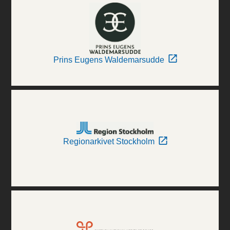
Prins Eugens Waldemarsudde
Regionarkivet Stockholm