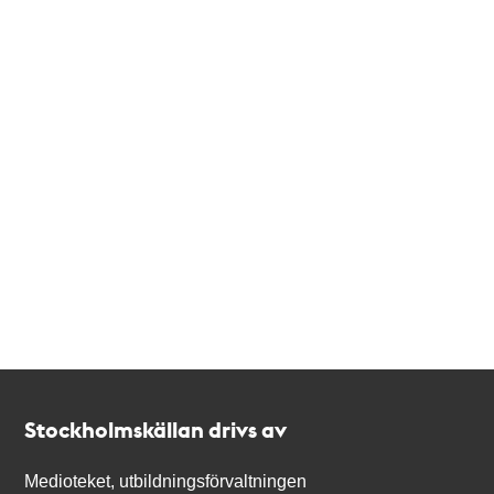
Kontakt
Stockholmskällan
Stockholmskällan drivs av
Medioteket, utbildningsförvaltningen