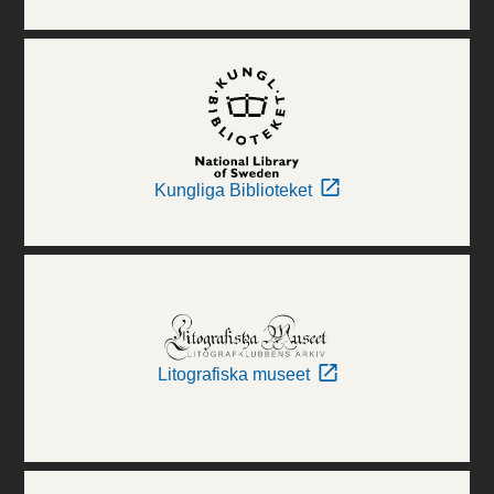
Kungliga Biblioteket
Litografiska museet