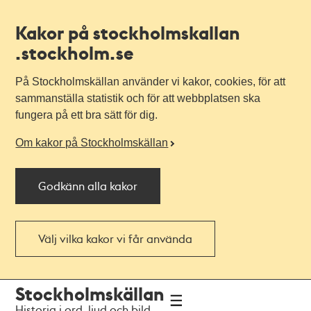
Kakor på stockholmskallan
.stockholm.se
På Stockholmskällan använder vi kakor, cookies, för att
sammanställa statistik och för att webbplatsen ska
fungera på ett bra sätt för dig.
Om kakor på Stockholmskällan
Godkänn alla kakor
Välj vilka kakor vi får använda
Till
Till
Stockholmskällan
navigationen
huvudinnehållet
Historia i ord, ljud och bild