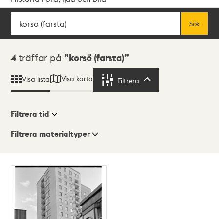
Sök
Fritextsök
Sök
Sökresultat
4
träffar på
korsö (farsta)
Visa karta
Visa lista
Filtrera
Filtrera
Filtrera tid
Filtrera materialtyper
Visningsläge
Totalt
4
träffar
Lista
Karta