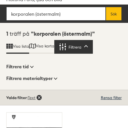
Sök
Fritextsök
Sök
Sökresultat
1
träff på
korporalen (östermalm)
Visa karta
Visa lista
Filtrera
Filtrera
Filtrera tid
Filtrera materialtyper
Visningsläge
Totalt
Valda filter:
Text
Rensa filter
1
träffar
Lista
Karta