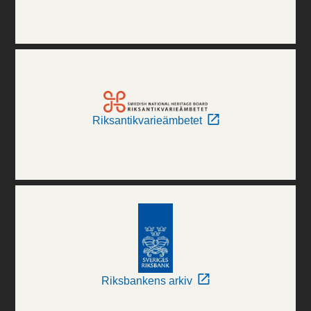
Riksantikvarieämbetet
Riksbankens arkiv