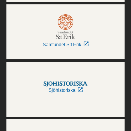
Samfundet S:t Erik
Sjöhistoriska