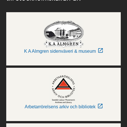
K A Almgren sidenväveri & museum
Arbetarrörelsens arkiv och bibliotek