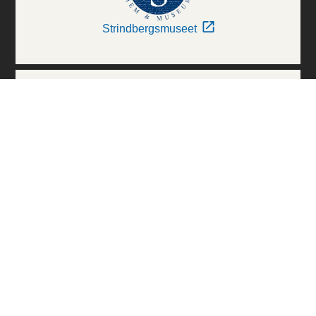
Strindbergsmuseet
Thielska Galleriet
Världskulturmuseerna