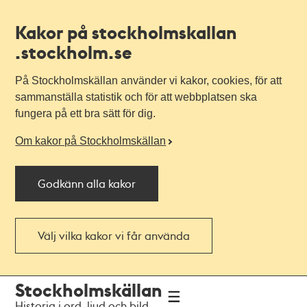
Kakor på stockholmskallan
.stockholm.se
På Stockholmskällan använder vi kakor, cookies, för att
sammanställa statistik och för att webbplatsen ska
fungera på ett bra sätt för dig.
Om kakor på Stockholmskällan
Godkänn alla kakor
Välj vilka kakor vi får använda
Till
Till
Stockholmskällan
navigationen
huvudinnehållet
Historia i ord, ljud och bild