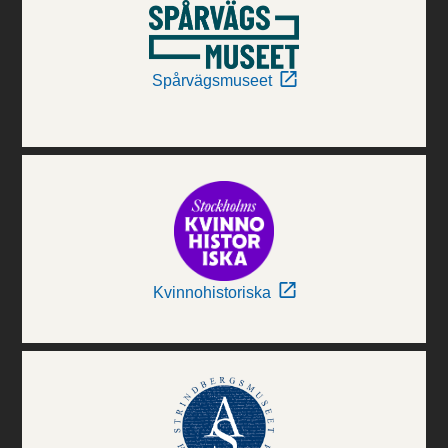
Spårvägsmuseet
Kvinnohistoriska