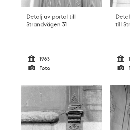
Detalj av portal till
Detal
Strandvägen 31
till 
1963
Tid
Tid
Foto
Typ
Typ