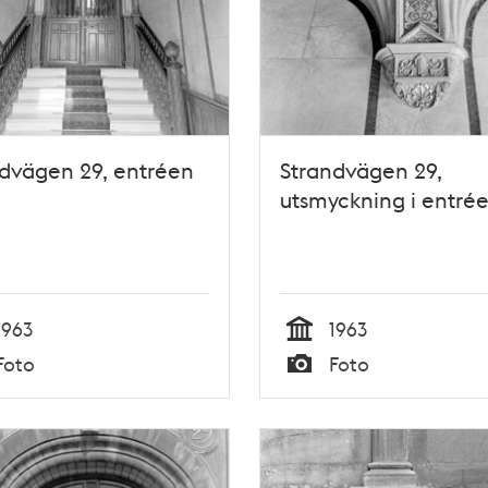
dvägen 29, entréen
Strandvägen 29,
utsmyckning i entré
1963
1963
Tid
Foto
Foto
Typ