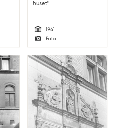
huset"
1961
Tid
Foto
Typ