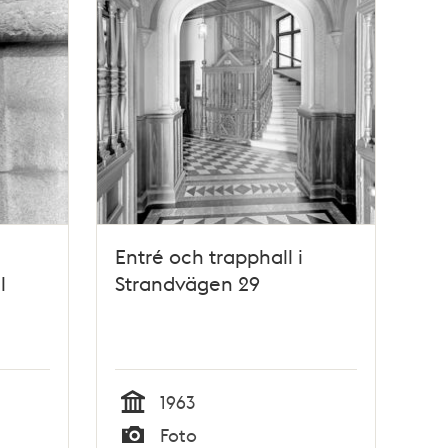
Entré och trapphall i
l
Strandvägen 29
1963
Tid
Foto