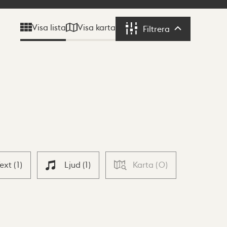
Visa karta
Visa lista
Filtrera
Filtrera
Text
(
1
)
Ljud
(
1
)
Karta
(
0
)