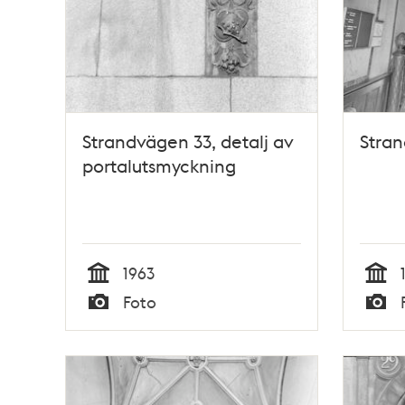
Strandvägen 33, detalj av
Stran
portalutsmyckning
1963
Tid
Tid
Foto
Typ
Typ