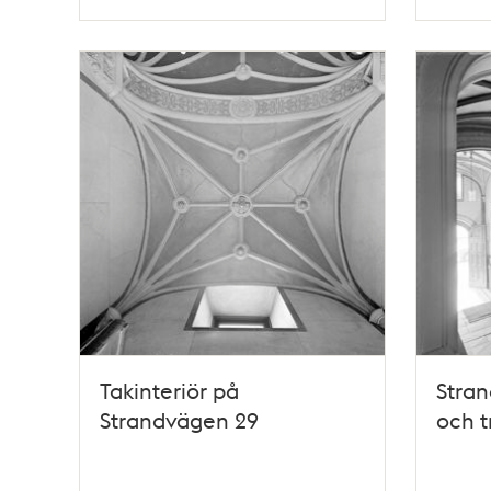
Typ
Typ
Takinteriör på
Stran
Strandvägen 29
och t