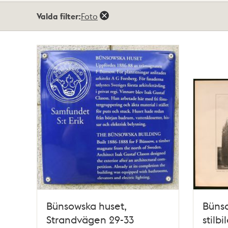
Totalt
Valda filter:
Foto
51
träffar
Bünsowska huset,
Bünso
Strandvägen 29-33
stilb