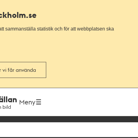
ockholm.se
tt sammanställa statistik och för att webbplatsen ska
or vi får använda
ällan
Meny
h bild