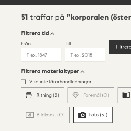
51
korporalen (öste
träffar på
Sökresultat
Filtrera tid
Från
Till
Visningsläge
Filtrer
Filtrera materialtyper
Lista
Karta
Visa inte lärarhandledningar
Ritning
(
2
)
Föremål
(
0
)
Bildkonst
(
0
)
Foto
(
51
)