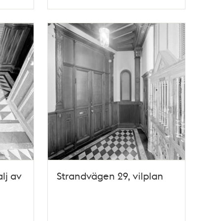
Typ
lj av
Strandvägen 29, vilplan