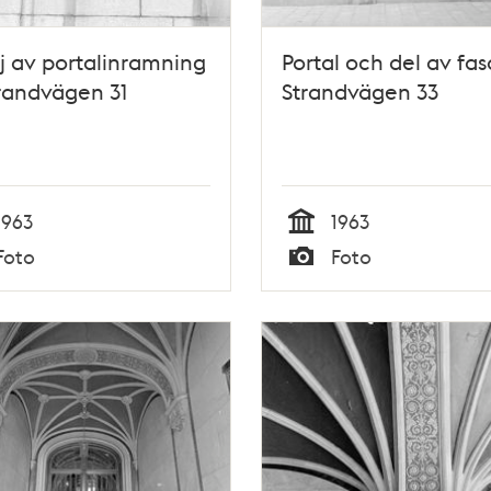
j av portalinramning
Portal och del av fasa
Strandvägen 31
Strandvägen 33
1963
1963
Tid
Foto
Foto
Typ