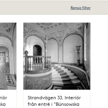
Rensa filter
riör
Strandvägen 33. Interiör
ska
från entré i "Bünsowska