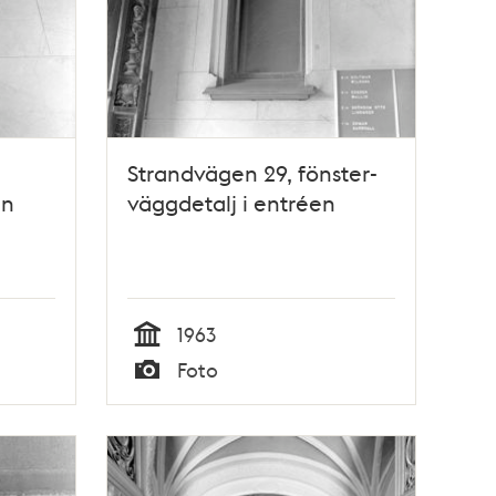
Strandvägen 29, fönster-
en
väggdetalj i entréen
1963
Tid
Foto
Typ