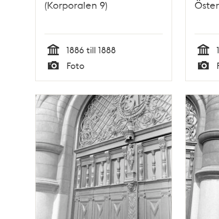
(Korporalen 9)
Öste
1886 till 1888
Tid
Tid
Foto
Typ
Typ