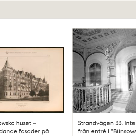
wska huset –
Strandvägen 33. Inte
ildande fasader på
från entré i "Bünsow