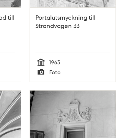
d till
Portalutsmyckning till
Strandvägen 33
1963
Tid
Foto
Typ