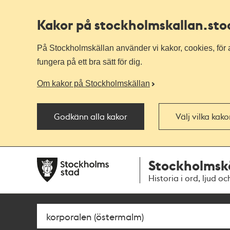
Kakor på stockholmskallan
.st
På Stockholmskällan använder vi kakor, cookies, för a
fungera på ett bra sätt för dig.
Om kakor på Stockholmskällan
Godkänn alla kakor
Välj vilka kak
Till
Till
Stockholmsk
navigationen
huvudinnehållet
Historia i ord, ljud oc
Sök
Fritextsök