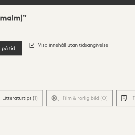
rmalm)
Visa innehåll utan tidsangivelse
a på tid
Litteraturtips
(
1
)
Film & rörlig bild
(
0
)