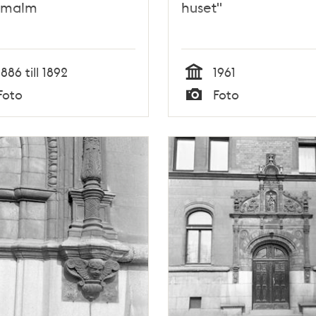
rmalm
huset"
1886 till 1892
1961
Tid
Foto
Foto
Typ