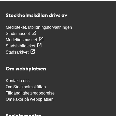
Kontakt
Stockholmskällan
Stockholmskällan drivs av
Medioteket, utbildningsförvaltningen
Stadsmuseet
Medeltidsmuseet
Stadsbiblioteket
Stadsarkivet
Om webbplatsen
Kontakta oss
Om Stockholmskällan
Tillgänglighetsredogörelse
Om kakor på webbplatsen
Sociala medier