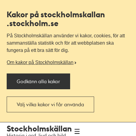
Kakor på stockholmskallan
.stockholm.se
På Stockholmskällan använder vi kakor, cookies, för att
sammanställa statistik och för att webbplatsen ska
fungera på ett bra sätt för dig.
Om kakor på Stockholmskällan
Godkänn alla kakor
Välj vilka kakor vi får använda
Till
Till
Stockholmskällan
navigationen
huvudinnehållet
Historia i ord, ljud och bild