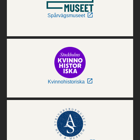
Spårvägsmuseet
Kvinnohistoriska