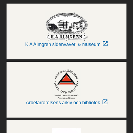
K A Almgren sidenväveri & museum
Arbetarrörelsens arkiv och bibliotek