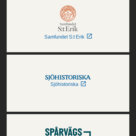
Samfundet S:t Erik
Sjöhistoriska