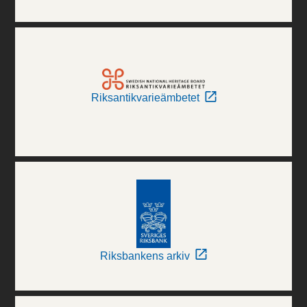
Riksantikvarieämbetet
Riksbankens arkiv