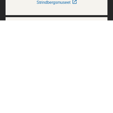
Strindbergsmuseet
Thielska Galleriet
Världskulturmuseerna