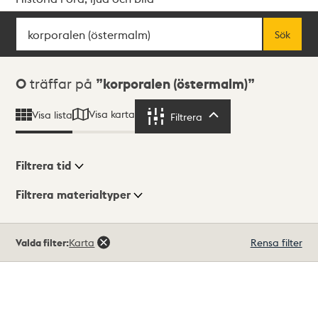
Sök
Fritextsök
Sök
Sökresultat
0
träffar på
korporalen (östermalm)
Visa karta
Visa lista
Filtrera
Filtrera
Filtrera tid
Filtrera materialtyper
Visningsläge
Totalt
Valda filter:
Karta
Rensa filter
0
träffar
Lista
Karta