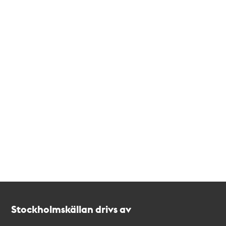
Kontakt
Stockholmskällan
Stockholmskällan drivs av