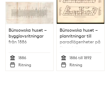
Bünsowska huset –
Bünsowska huset –
bygglovsritningar
planritningar till
från 1886
paradlägenheter på
Strandvägen
1886
1886 till 1892
Tid
Tid
Ritning
Ritning
Typ
Typ