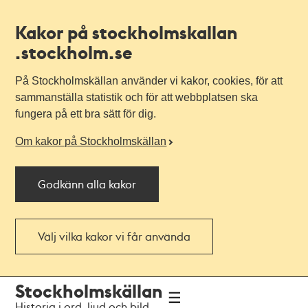
Kakor på stockholmskallan
.stockholm.se
På Stockholmskällan använder vi kakor, cookies, för att
sammanställa statistik och för att webbplatsen ska
fungera på ett bra sätt för dig.
Om kakor på Stockholmskällan
Godkänn alla kakor
Välj vilka kakor vi får använda
Till
Till
Stockholmskällan
navigationen
huvudinnehållet
Historia i ord, ljud och bild