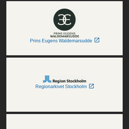
Prins Eugens Waldemarsudde
Regionarkivet Stockholm