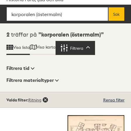
Sök
Fritextsök
Sök
Sökresultat
2
träffar på
korporalen (östermalm)
Visa karta
Visa lista
Filtrera
Filtrera
Filtrera tid
Filtrera materialtyper
Visningsläge
Totalt
Valda filter:
Ritning
Rensa filter
2
träffar
Lista
Karta