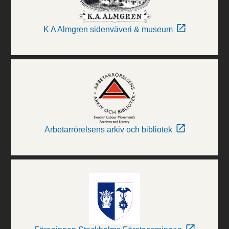
K A Almgren sidenväveri & museum
Arbetarrörelsens arkiv och bibliotek