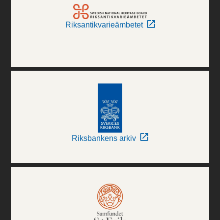
Riksantikvarieämbetet
Riksbankens arkiv