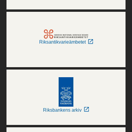
Riksantikvarieämbetet
Riksbankens arkiv