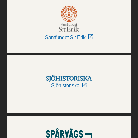
Samfundet S:t Erik
Sjöhistoriska