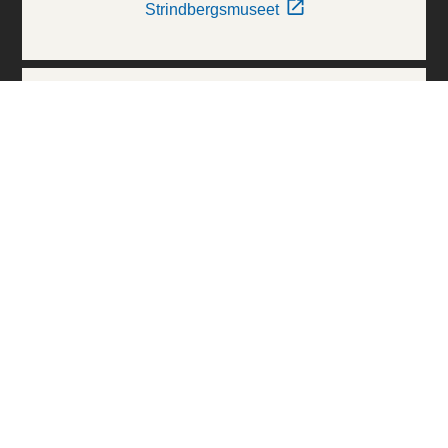
Strindbergsmuseet
Thielska Galleriet
Världskulturmuseerna