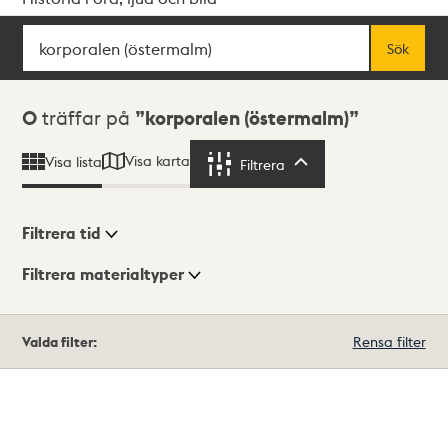
Sök
Fritextsök
Sök
Sökresultat
0
träffar på
korporalen (östermalm)
Visa karta
Visa lista
Filtrera
Filtrera
Filtrera tid
Filtrera materialtyper
Visningsläge
Totalt
Valda filter:
Rensa filter
0
träffar
Lista
Karta