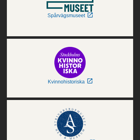
Spårvägsmuseet
Kvinnohistoriska