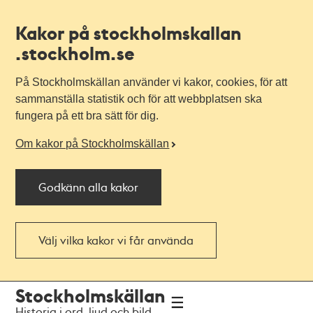
Kakor på stockholmskallan
.stockholm.se
På Stockholmskällan använder vi kakor, cookies, för att
sammanställa statistik och för att webbplatsen ska
fungera på ett bra sätt för dig.
Om kakor på Stockholmskällan
Godkänn alla kakor
Välj vilka kakor vi får använda
Till
Till
Stockholmskällan
navigationen
huvudinnehållet
Historia i ord, ljud och bild