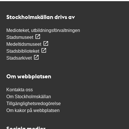
Kontakt
Stockholmskällan
Stockholmskällan drivs av
Medioteket, utbildningsförvaltningen
Stadsmuseet
Medeltidsmuseet
Stadsbiblioteket
Stadsarkivet
Om webbplatsen
Kontakta oss
Om Stockholmskällan
Tillgänglighetsredogörelse
Om kakor på webbplatsen
Sociala medier