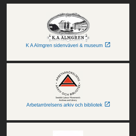
K A Almgren sidenväveri & museum
Arbetarrörelsens arkiv och bibliotek