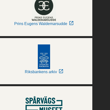
Prins Eugens Waldemarsudde
Riksbankens arkiv