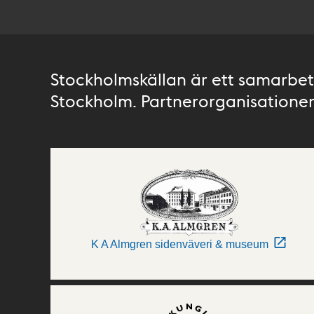
Stockholmskällan är ett samarbete
Stockholm. Partnerorganisationer 
K A Almgren sidenväveri & museum