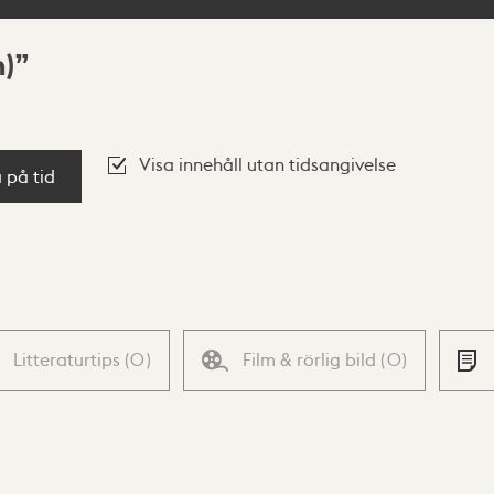
)
Visa innehåll utan tidsangivelse
a på tid
Litteraturtips
(
0
)
Film & rörlig bild
(
0
)