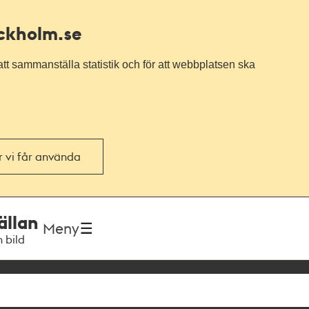
ockholm.se
tt sammanställa statistik och för att webbplatsen ska
or vi får använda
ällan
Meny
h bild