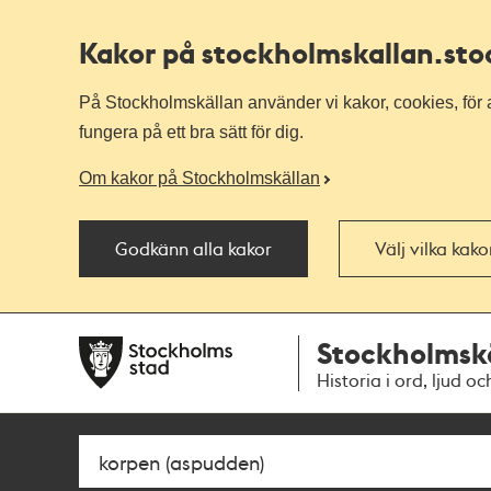
Kakor på stockholmskallan
.st
På Stockholmskällan använder vi kakor, cookies, för a
fungera på ett bra sätt för dig.
Om kakor på Stockholmskällan
Godkänn alla kakor
Välj vilka kak
Till
Till
Stockholmsk
navigationen
huvudinnehållet
Historia i ord, ljud oc
Sök
Fritextsök