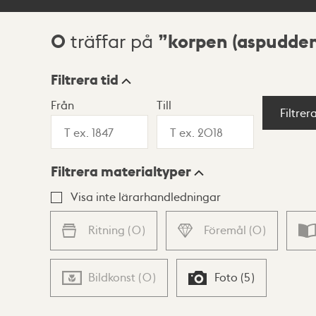
0
korpen (aspudden
träffar på
Sökresultat
Filtrera tid
Från
Till
Visningsläge
Filtrer
Filtrera materialtyper
Lista
Karta
Visa inte lärarhandledningar
Ritning
(
0
)
Föremål
(
0
)
Bildkonst
(
0
)
Foto
(
5
)