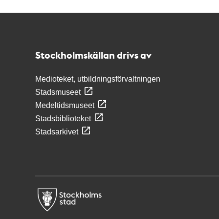
Kontakt
Stockholmskällan
Stockholmskällan drivs av
Medioteket, utbildningsförvaltningen
Stadsmuseet
Medeltidsmuseet
Stadsbiblioteket
Stadsarkivet