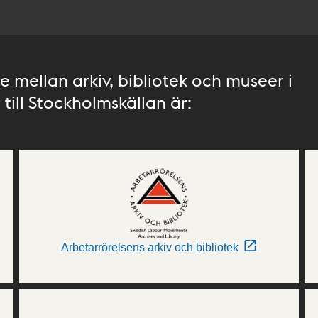
 mellan arkiv, bibliotek och museer i
till Stockholmskällan är:
Arbetarrörelsens arkiv och bibliotek