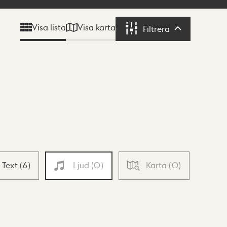
Visa karta
Visa lista
Filtrera
Filtrera
Text
(
6
)
Ljud
(
0
)
Karta
(
0
)