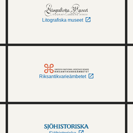
Litografiska museet
Riksantikvarieämbetet