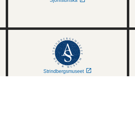
Sjöhistoriska
Strindbergsmuseet