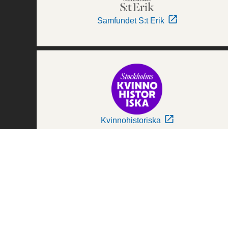
Samfundet S:t Erik
Kvinnohistoriska
Världskulturmuseerna