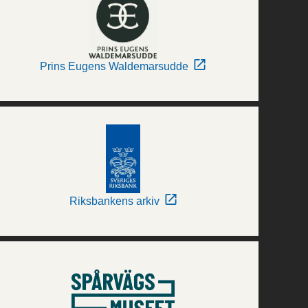
Prins Eugens Waldemarsudde
Riksbankens arkiv