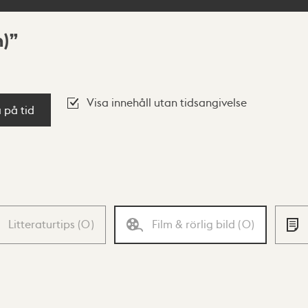
)
Visa innehåll utan tidsangivelse
a på tid
Litteraturtips
(
0
)
Film & rörlig bild
(
0
)