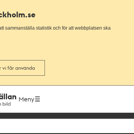
ockholm.se
tt sammanställa statistik och för att webbplatsen ska
or vi får använda
ällan
Meny
h bild