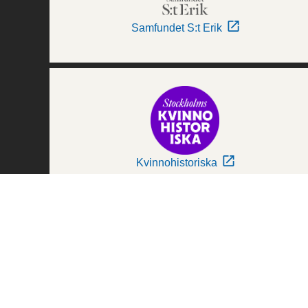
Samfundet S:t Erik
Kvinnohistoriska
Världskulturmuseerna