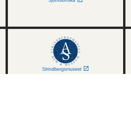
Sjöhistoriska
Strindbergsmuseet