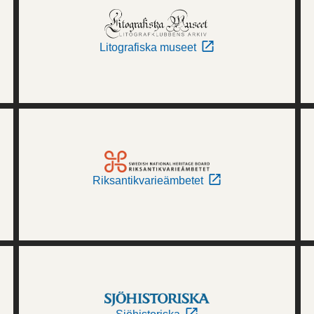
Litografiska museet
Riksantikvarieämbetet