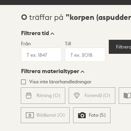
0
korpen (aspudden
träffar på
Sökresultat
Filtrera tid
Från
Till
Visningsläge
Filtrer
Filtrera materialtyper
Lista
Karta
Visa inte lärarhandledningar
Ritning
(
0
)
Föremål
(
0
)
Bildkonst
(
0
)
Foto
(
5
)