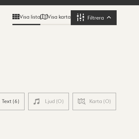
Visa karta
Visa lista
Filtrera
Filtrera
Text
(
6
)
Ljud
(
0
)
Karta
(
0
)