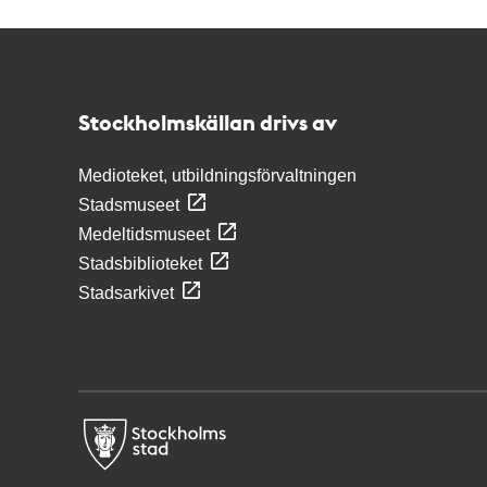
Kontakt
Stockholmskällan
Stockholmskällan drivs av
Medioteket, utbildningsförvaltningen
Stadsmuseet
Medeltidsmuseet
Stadsbiblioteket
Stadsarkivet