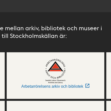
 mellan arkiv, bibliotek och museer i
till Stockholmskällan är:
Arbetarrörelsens arkiv och bibliotek