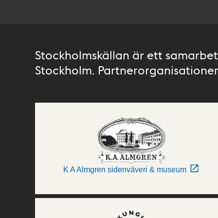
Stockholmskällan är ett samarbete
Stockholm. Partnerorganisationer 
K A Almgren sidenväveri & museum