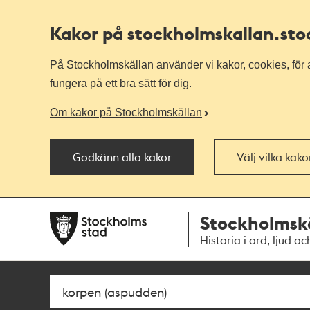
Kakor på stockholmskallan
.st
På Stockholmskällan använder vi kakor, cookies, för a
fungera på ett bra sätt för dig.
Om kakor på Stockholmskällan
Godkänn alla kakor
Välj vilka kak
Till
Till
Stockholmsk
navigationen
huvudinnehållet
Historia i ord, ljud oc
Sök
Fritextsök