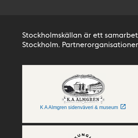
Stockholmskällan är ett samarbete
Stockholm. Partnerorganisationer 
K A Almgren sidenväveri & museum