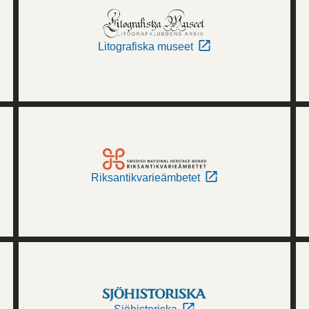
Litografiska museet
Riksantikvarieämbetet