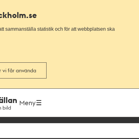
ockholm.se
tt sammanställa statistik och för att webbplatsen ska
or vi får använda
ällan
Meny
h bild