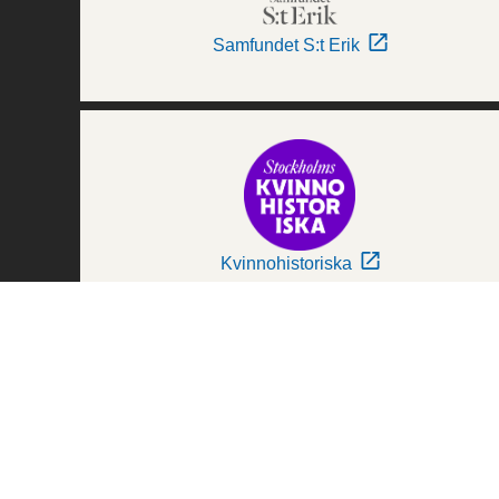
Samfundet S:t Erik
Kvinnohistoriska
Världskulturmuseerna