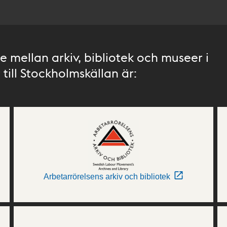
 mellan arkiv, bibliotek och museer i
till Stockholmskällan är:
Arbetarrörelsens arkiv och bibliotek