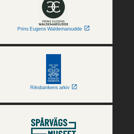
Prins Eugens Waldemarsudde
Riksbankens arkiv