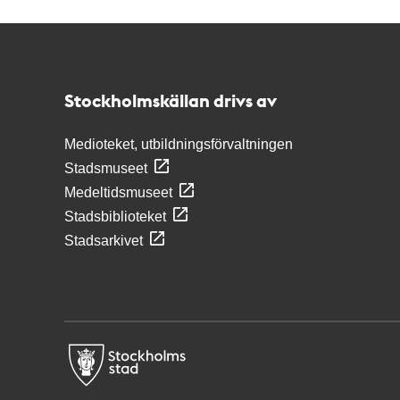
Kontakt
Stockholmskällan
Stockholmskällan drivs av
Medioteket, utbildningsförvaltningen
Stadsmuseet
Medeltidsmuseet
Stadsbiblioteket
Stadsarkivet