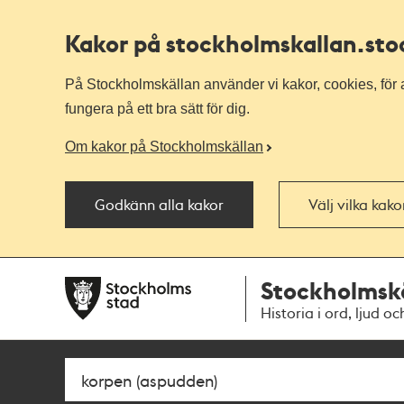
Kakor på stockholmskallan
.st
På Stockholmskällan använder vi kakor, cookies, för a
fungera på ett bra sätt för dig.
Om kakor på Stockholmskällan
Godkänn alla kakor
Välj vilka kak
Till
Till
Stockholmsk
navigationen
huvudinnehållet
Historia i ord, ljud oc
Sök
Fritextsök