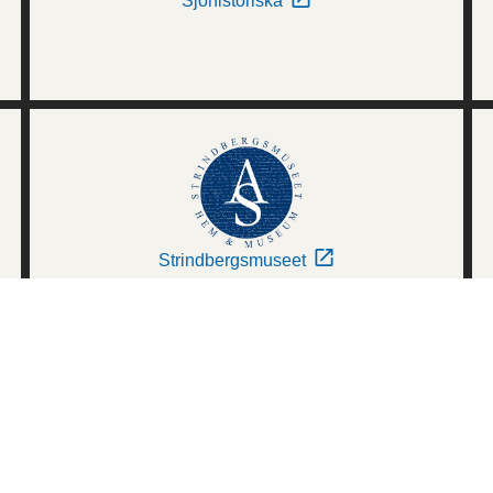
Sjöhistoriska
Strindbergsmuseet