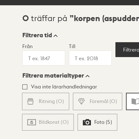
0
korpen (aspudden
träffar på
Sökresultat
Filtrera tid
Från
Till
Visningsläge
Filtrer
Filtrera materialtyper
Lista
Karta
Visa inte lärarhandledningar
Ritning
(
0
)
Föremål
(
0
)
Bildkonst
(
0
)
Foto
(
5
)