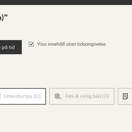
)
Visa innehåll utan tidsangivelse
a på tid
Litteraturtips
(
0
)
Film & rörlig bild
(
0
)