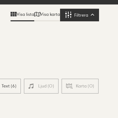
Visa karta
Visa lista
Filtrera
Filtrera
Text
(
6
)
Ljud
(
0
)
Karta
(
0
)