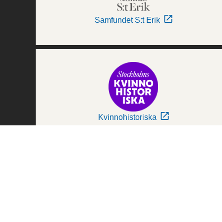
Samfundet S:t Erik
Kvinnohistoriska
Världskulturmuseerna