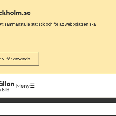
ockholm.se
tt sammanställa statistik och för att webbplatsen ska
or vi får använda
ällan
Meny
h bild