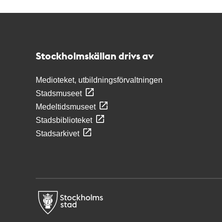
Kontakt
Stockholmskällan
Stockholmskällan drivs av
Medioteket, utbildningsförvaltningen
Stadsmuseet
Medeltidsmuseet
Stadsbiblioteket
Stadsarkivet