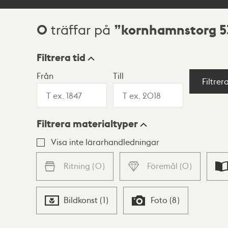
0
kornhamnstorg 5
träffar på
Sökresultat
Filtrera tid
Från
Till
Visningsläge
Filtrer
Filtrera materialtyper
Lista
Karta
Visa inte lärarhandledningar
Ritning
(
0
)
Föremål
(
0
)
Bildkonst
(
1
)
Foto
(
8
)