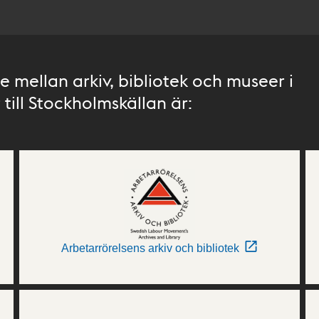
 mellan arkiv, bibliotek och museer i
till Stockholmskällan är:
Arbetarrörelsens arkiv och bibliotek