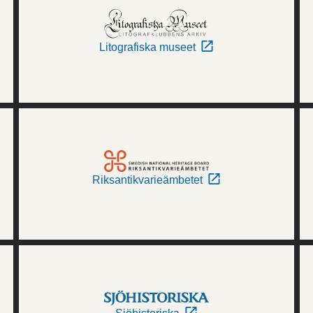
Litografiska museet
Riksantikvarieämbetet