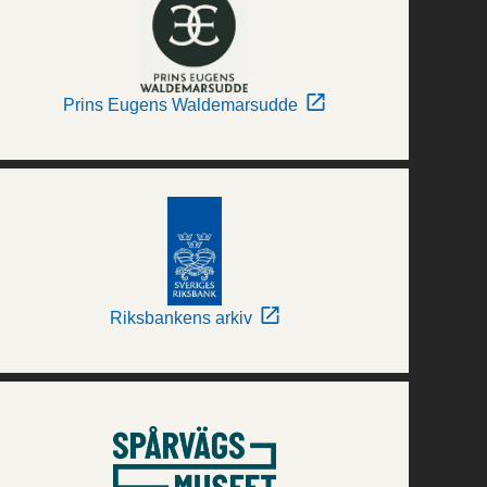
Prins Eugens Waldemarsudde
Riksbankens arkiv