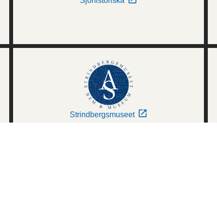
Sjöhistoriska
Strindbergsmuseet