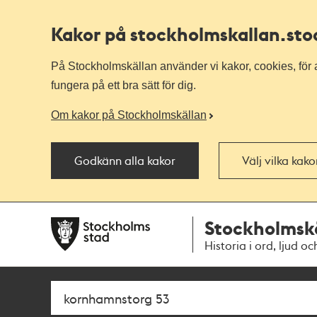
Kakor på stockholmskallan
.st
På Stockholmskällan använder vi kakor, cookies, för a
fungera på ett bra sätt för dig.
Om kakor på Stockholmskällan
Godkänn alla kakor
Välj vilka kak
Till
Till
Stockholmsk
navigationen
huvudinnehållet
Historia i ord, ljud oc
Sök
Fritextsök