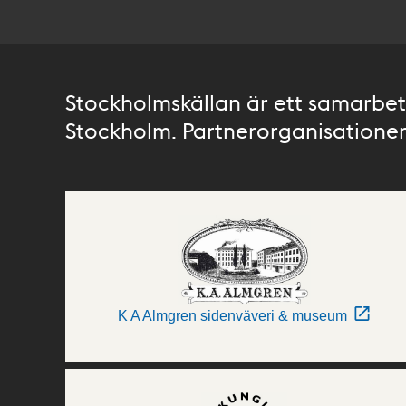
Stockholmskällan är ett samarbete
Stockholm. Partnerorganisationer 
K A Almgren sidenväveri & museum