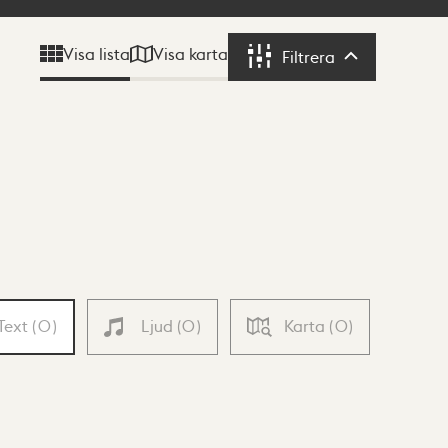
Visa karta
Visa lista
Filtrera
Filtrera
Text
(
0
)
Ljud
(
0
)
Karta
(
0
)