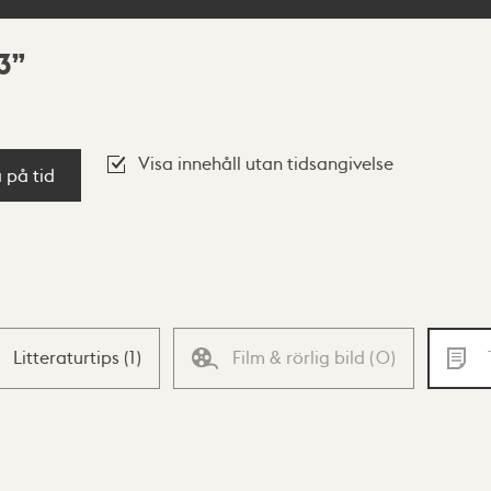
3
Visa innehåll utan tidsangivelse
a på tid
Litteraturtips
(
1
)
Film & rörlig bild
(
0
)