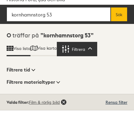
Sök
Fritextsök
Sök
Sökresultat
0
träffar på
kornhamnstorg 53
Visa karta
Visa lista
Filtrera
Filtrera
Filtrera tid
Filtrera materialtyper
Visningsläge
Totalt
Valda filter:
Film & rörlig bild
Rensa filter
0
träffar
Lista
Karta