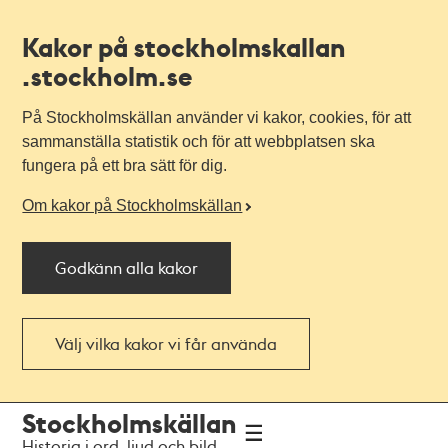
Kakor på stockholmskallan
.stockholm.se
På Stockholmskällan använder vi kakor, cookies, för att
sammanställa statistik och för att webbplatsen ska
fungera på ett bra sätt för dig.
Om kakor på Stockholmskällan
Godkänn alla kakor
Välj vilka kakor vi får använda
Till
Till
Stockholmskällan
navigationen
huvudinnehållet
Historia i ord, ljud och bild