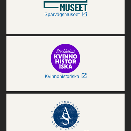
Spårvägsmuseet
Kvinnohistoriska