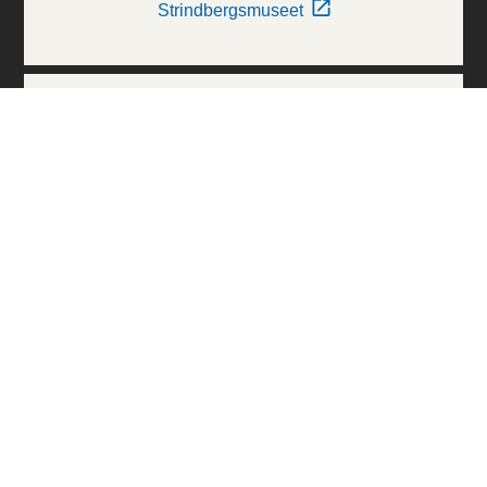
Strindbergsmuseet
Thielska Galleriet
Världskulturmuseerna