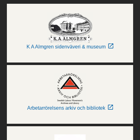
K A Almgren sidenväveri & museum
Arbetarrörelsens arkiv och bibliotek