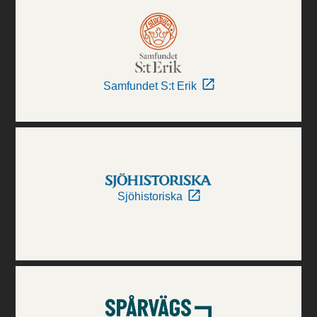
Samfundet S:t Erik
Sjöhistoriska