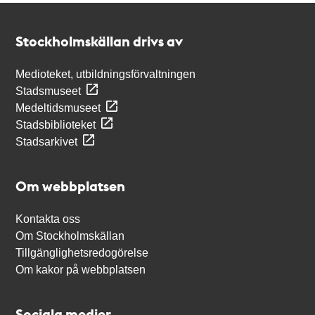
Kontakt
Stockholmskällan
Stockholmskällan drivs av
Medioteket, utbildningsförvaltningen
Stadsmuseet
Medeltidsmuseet
Stadsbiblioteket
Stadsarkivet
Om webbplatsen
Kontakta oss
Om Stockholmskällan
Tillgänglighetsredogörelse
Om kakor på webbplatsen
Sociala medier