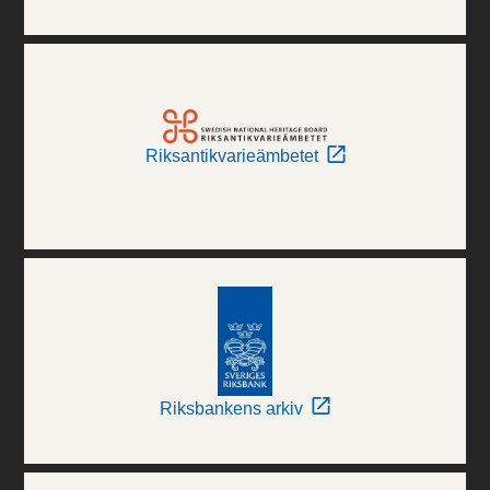
Riksantikvarieämbetet
Riksbankens arkiv