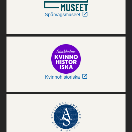
Spårvägsmuseet
Kvinnohistoriska