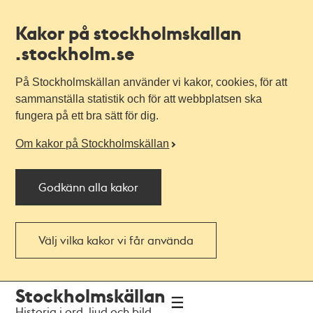
Kakor på stockholmskallan
.stockholm.se
På Stockholmskällan använder vi kakor, cookies, för att
sammanställa statistik och för att webbplatsen ska
fungera på ett bra sätt för dig.
Om kakor på Stockholmskällan
Godkänn alla kakor
Välj vilka kakor vi får använda
Till
Till
Stockholmskällan
navigationen
huvudinnehållet
Historia i ord, ljud och bild