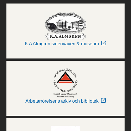
K A Almgren sidenväveri & museum
Arbetarrörelsens arkiv och bibliotek