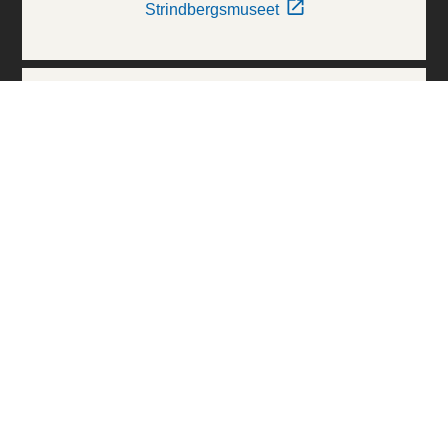
Strindbergsmuseet
Thielska Galleriet
Världskulturmuseerna