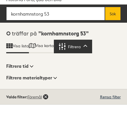
Sök
Fritextsök
Sök
Sökresultat
0
träffar på
kornhamnstorg 53
Visa karta
Visa lista
Filtrera
Filtrera
Filtrera tid
Filtrera materialtyper
Visningsläge
Totalt
Valda filter:
Föremål
Rensa filter
0
träffar
Lista
Karta