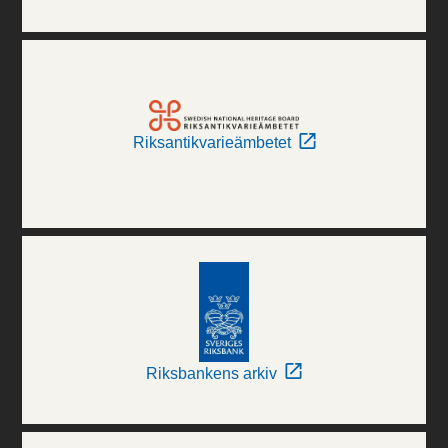
Riksantikvarieämbetet
Riksbankens arkiv