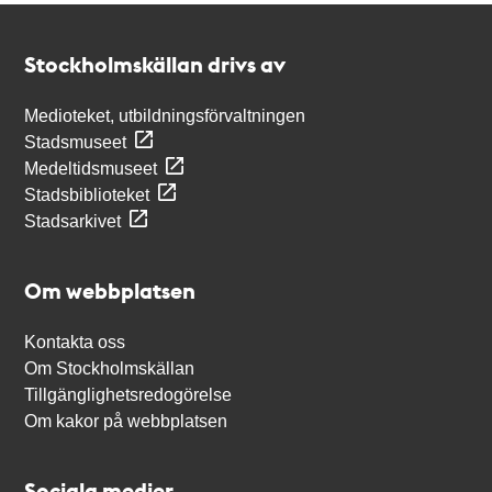
Kontakt
Stockholmskällan
Stockholmskällan drivs av
Medioteket, utbildningsförvaltningen
Stadsmuseet
Medeltidsmuseet
Stadsbiblioteket
Stadsarkivet
Om webbplatsen
Kontakta oss
Om Stockholmskällan
Tillgänglighetsredogörelse
Om kakor på webbplatsen
Sociala medier