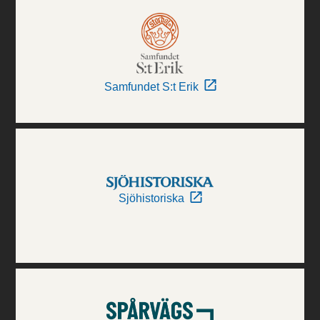
Samfundet S:t Erik
Sjöhistoriska