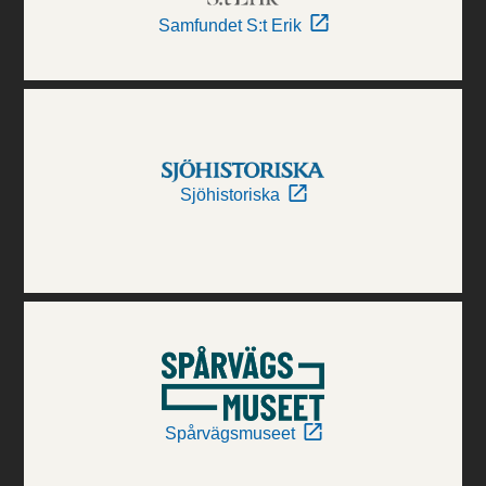
Samfundet S:t Erik
Sjöhistoriska
Spårvägsmuseet