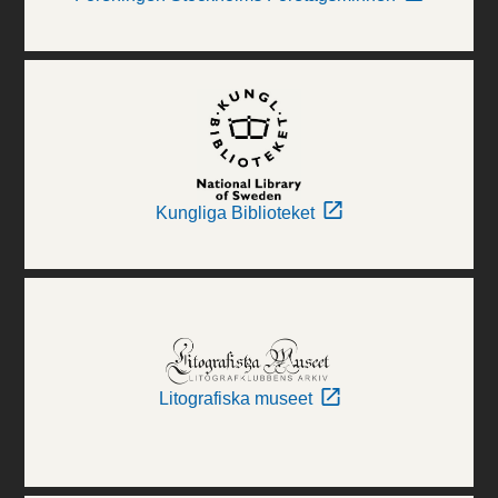
Kungliga Biblioteket
Litografiska museet