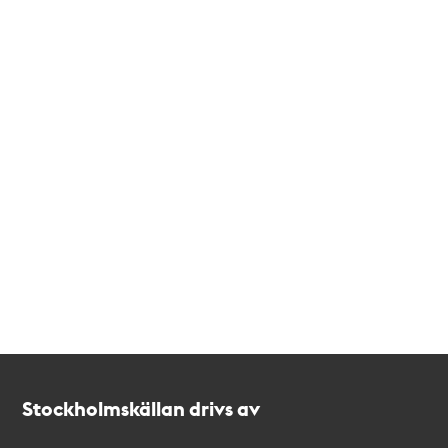
Kontakt
Stockholmskällan
Stockholmskällan drivs av