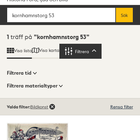
Sök
Fritextsök
Sök
Sökresultat
1
träff på
kornhamnstorg 53
Visa karta
Visa lista
Filtrera
Filtrera
Filtrera tid
Filtrera materialtyper
Visningsläge
Totalt
Valda filter:
Bildkonst
Rensa filter
1
träffar
Lista
Karta