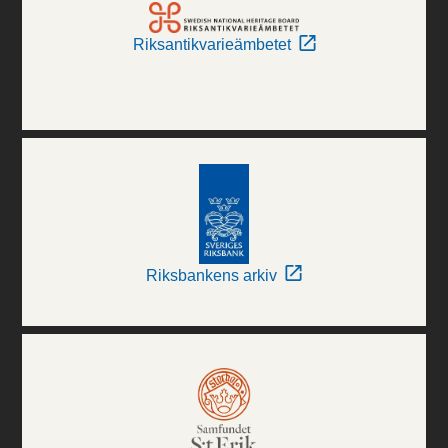
Riksantikvarieämbetet
Riksbankens arkiv