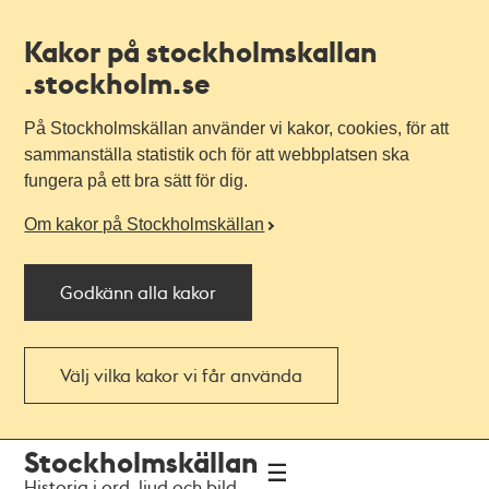
Kakor på stockholmskallan
.stockholm.se
På Stockholmskällan använder vi kakor, cookies, för att
sammanställa statistik och för att webbplatsen ska
fungera på ett bra sätt för dig.
Om kakor på Stockholmskällan
Godkänn alla kakor
Välj vilka kakor vi får använda
Till
Till
Stockholmskällan
navigationen
huvudinnehållet
Historia i ord, ljud och bild