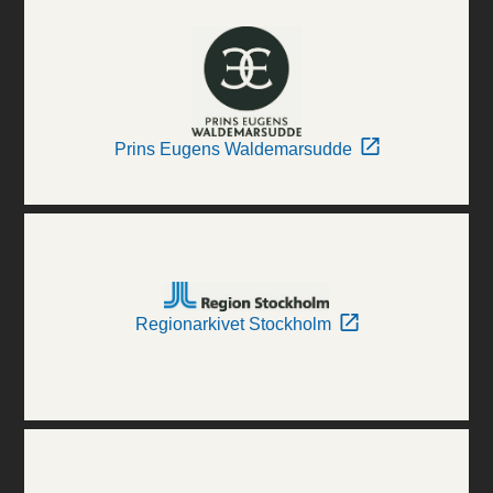
Prins Eugens Waldemarsudde
Regionarkivet Stockholm