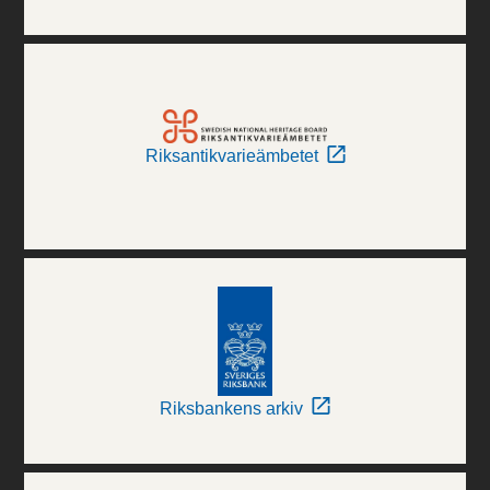
Riksantikvarieämbetet
Riksbankens arkiv