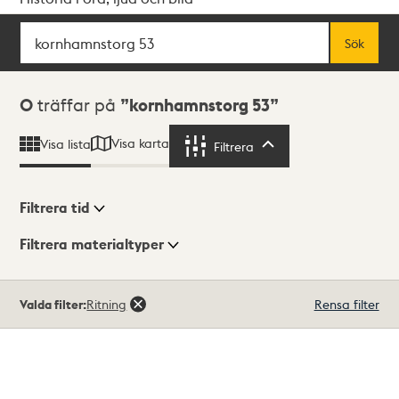
Sök
Fritextsök
Sök
Sökresultat
0
träffar på
kornhamnstorg 53
Visa karta
Visa lista
Filtrera
Filtrera
Filtrera tid
Filtrera materialtyper
Visningsläge
Totalt
Valda filter:
Ritning
Rensa filter
0
träffar
Lista
Karta