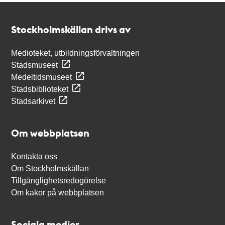
Kontakt
Stockholmskällan
Stockholmskällan drivs av
Medioteket, utbildningsförvaltningen
Stadsmuseet
Medeltidsmuseet
Stadsbiblioteket
Stadsarkivet
Om webbplatsen
Kontakta oss
Om Stockholmskällan
Tillgänglighetsredogörelse
Om kakor på webbplatsen
Sociala medier