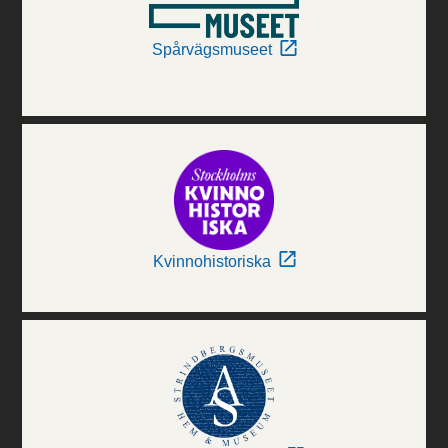
Spårvägsmuseet
Kvinnohistoriska