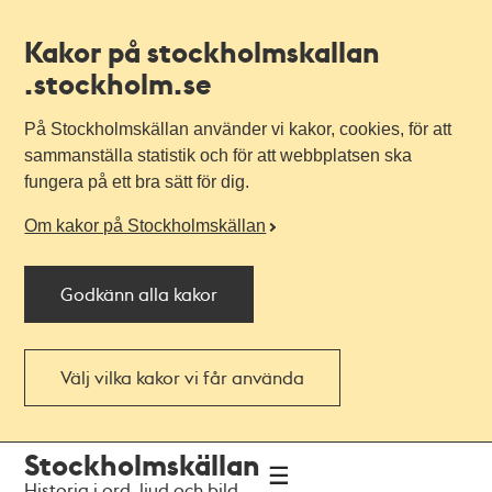
Kakor på stockholmskallan
.stockholm.se
På Stockholmskällan använder vi kakor, cookies, för att
sammanställa statistik och för att webbplatsen ska
fungera på ett bra sätt för dig.
Om kakor på Stockholmskällan
Godkänn alla kakor
Välj vilka kakor vi får använda
Till
Till
Stockholmskällan
navigationen
huvudinnehållet
Historia i ord, ljud och bild