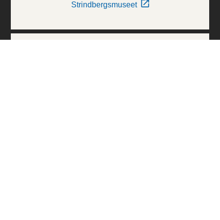
Strindbergsmuseet
Thielska Galleriet
Världskulturmuseerna