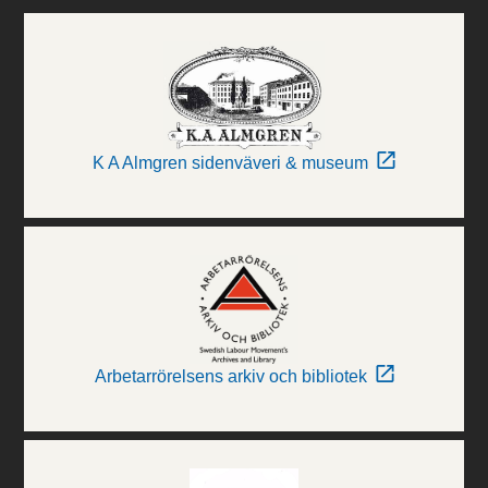
K A Almgren sidenväveri & museum
Arbetarrörelsens arkiv och bibliotek