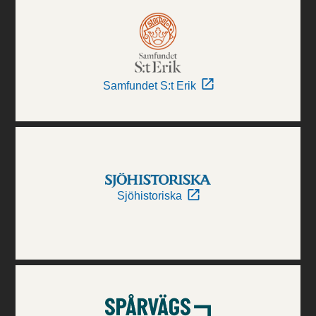
Samfundet S:t Erik
Sjöhistoriska