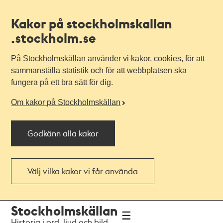
Kakor på stockholmskallan
.stockholm.se
På Stockholmskällan använder vi kakor, cookies, för att
sammanställa statistik och för att webbplatsen ska
fungera på ett bra sätt för dig.
Om kakor på Stockholmskällan
Godkänn alla kakor
Välj vilka kakor vi får använda
Till
Till
Stockholmskällan
navigationen
huvudinnehållet
Historia i ord, ljud och bild