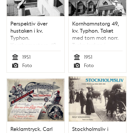
Perspektiv över
Kornhamnstorg 49,
hustaken i kv.
kv. Typhon. Taket
Typhon.
med torn mot norr.
Kornhamnstorg 49
Tyska kyrkan i
t.v
bakgrunden
1951
1951
Tid
Tid
Foto
Foto
Typ
Typ
Reklamtryck. Carl
Stockholmsliv i