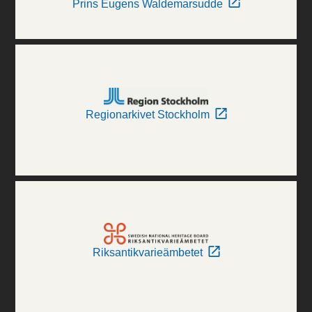
Prins Eugens Waldemarsudde
Regionarkivet Stockholm
Riksantikvarieämbetet