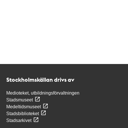
Kontakt
Stockholmskällan
Stockholmskällan drivs av
Medioteket, utbildningsförvaltningen
Stadsmuseet
Medeltidsmuseet
Stadsbiblioteket
Stadsarkivet