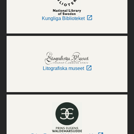
Kungliga Biblioteket
Litografiska museet