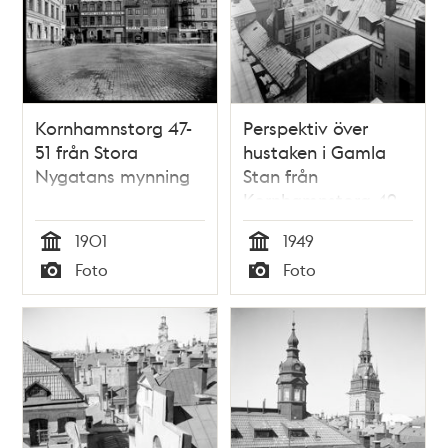
Kornhamnstorg 47-
Perspektiv över
51 från Stora
hustaken i Gamla
Nygatans mynning
Stan från
Kornhamnstorg 49
1901
1949
Tid
Tid
Foto
Foto
Typ
Typ