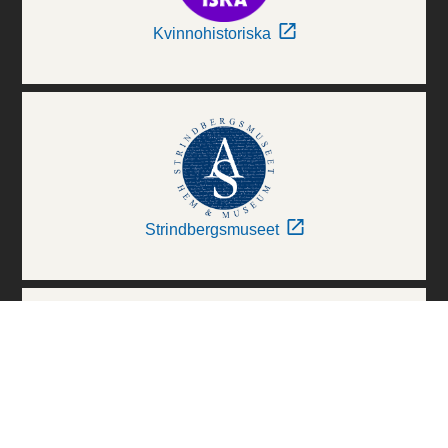
Kvinnohistoriska
Strindbergsmuseet
Thielska Galleriet