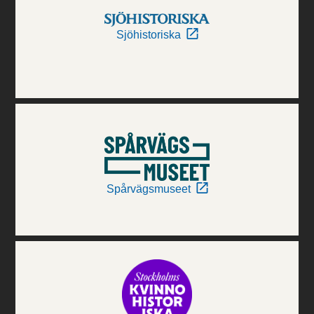
Sjöhistoriska
Spårvägsmuseet