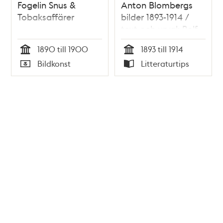
Fogelin Snus &
Anton Blombergs
Tobaksaffärer
bilder 1893-1914 /
text och urval: Rolf
Söderberg
1890 till 1900
1893 till 1914
Tid
Tid
Bildkonst
Litteraturtips
Typ
Typ