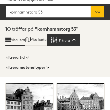
Sök
Fritextsök
Sök
Sökresultat
10
träffar på
kornhamnstorg 53
Visa karta
Visa lista
Filtrera
Filtrera
Filtrera tid
Filtrera materialtyper
Visningsläge
Totalt
10
träffar
Lista
Karta