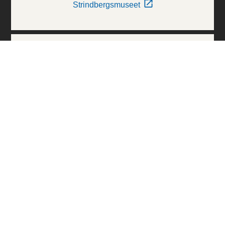
Strindbergsmuseet
Thielska Galleriet
Världskulturmuseerna