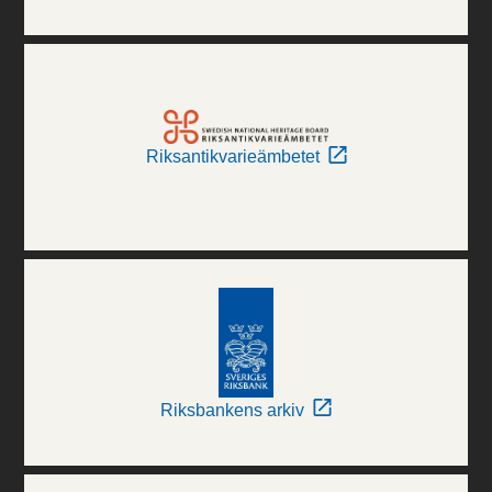
Riksantikvarieämbetet
Riksbankens arkiv