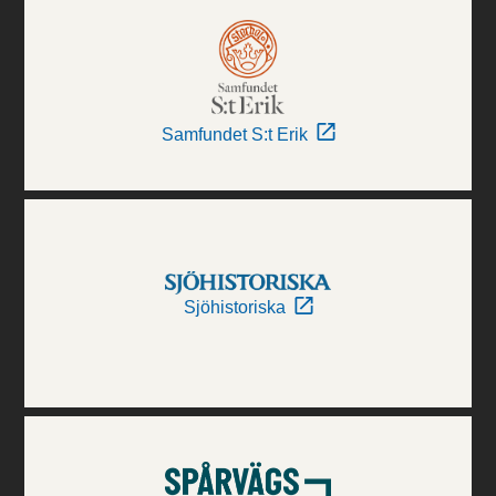
Samfundet S:t Erik
Sjöhistoriska