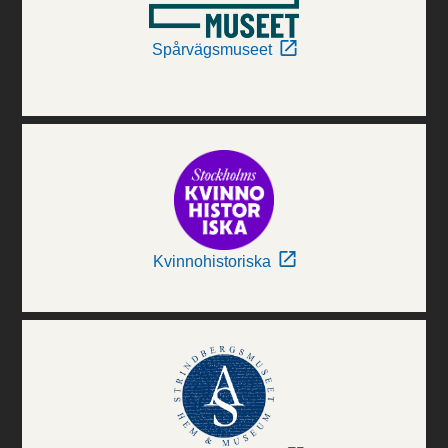
Spårvägsmuseet
Kvinnohistoriska