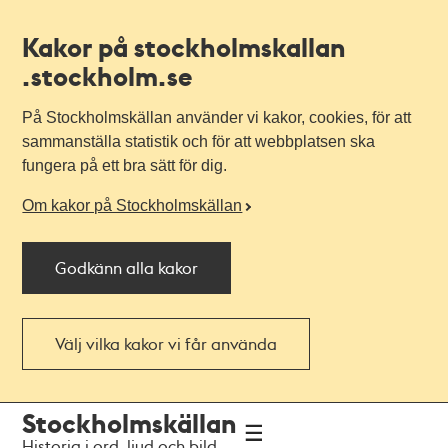
Kakor på stockholmskallan
.stockholm.se
På Stockholmskällan använder vi kakor, cookies, för att
sammanställa statistik och för att webbplatsen ska
fungera på ett bra sätt för dig.
Om kakor på Stockholmskällan
Godkänn alla kakor
Välj vilka kakor vi får använda
Till
Till
Stockholmskällan
navigationen
huvudinnehållet
Historia i ord, ljud och bild