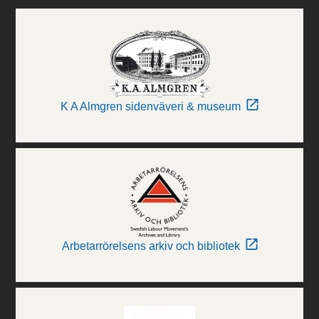
K A Almgren sidenväveri & museum
Arbetarrörelsens arkiv och bibliotek