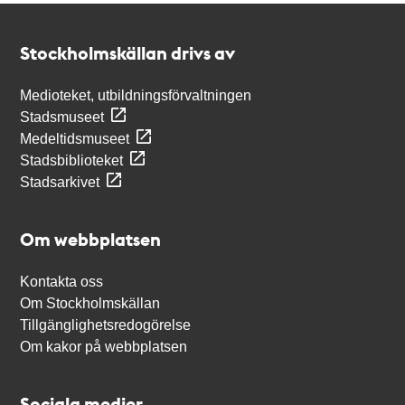
Kontakt
Stockholmskällan
Stockholmskällan drivs av
Medioteket, utbildningsförvaltningen
Stadsmuseet
Medeltidsmuseet
Stadsbiblioteket
Stadsarkivet
Om webbplatsen
Kontakta oss
Om Stockholmskällan
Tillgänglighetsredogörelse
Om kakor på webbplatsen
Sociala medier