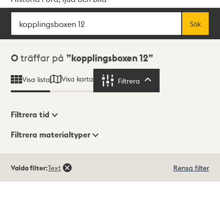
Sök
Fritextsök
Sök
Sökresultat
0
träffar på
kopplingsboxen 12
Visa karta
Visa lista
Filtrera
Filtrera
Filtrera tid
Filtrera materialtyper
Visningsläge
Totalt
Valda filter:
Text
Rensa filter
0
träffar
Lista
Karta