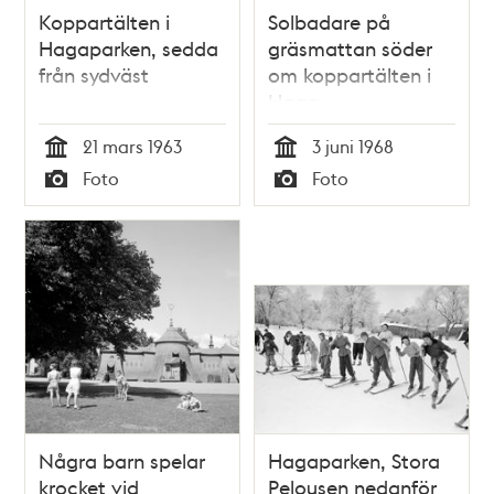
Koppartälten i
Solbadare på
Hagaparken, sedda
gräsmattan söder
från sydväst
om koppartälten i
Haga
21 mars 1963
3 juni 1968
Tid
Tid
Foto
Foto
Typ
Typ
Några barn spelar
Hagaparken, Stora
krocket vid
Pelousen nedanför