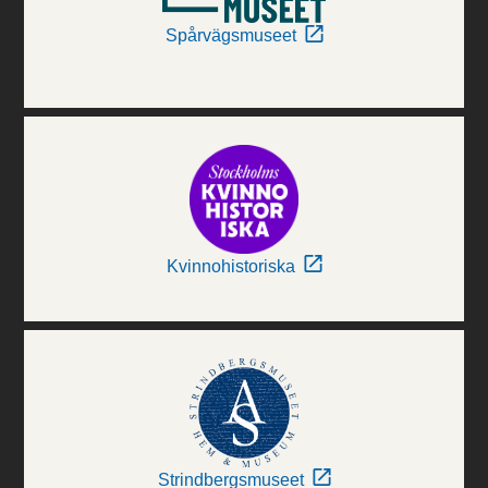
Spårvägsmuseet
Kvinnohistoriska
Strindbergsmuseet