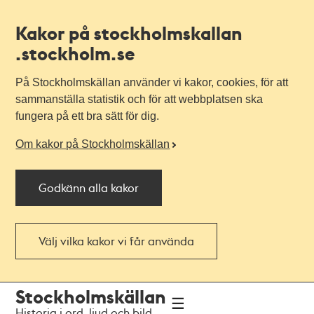
Kakor på stockholmskallan
.stockholm.se
På Stockholmskällan använder vi kakor, cookies, för att
sammanställa statistik och för att webbplatsen ska
fungera på ett bra sätt för dig.
Om kakor på Stockholmskällan
Godkänn alla kakor
Välj vilka kakor vi får använda
Till
Till
Stockholmskällan
navigationen
huvudinnehållet
Historia i ord, ljud och bild