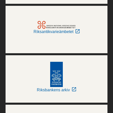
Riksantikvarieämbetet
Riksbankens arkiv