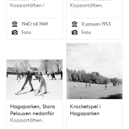
Koppartälten i
Koppartälten.
Hagaparken
Skidskola
1940 till 1949
11 januari 1953
Tid
Tid
Foto
Foto
Typ
Typ
Hagaparken, Stora
Krocketspel i
Pelousen nedanför
Hagaparken
Koppartälten.
Skidskola