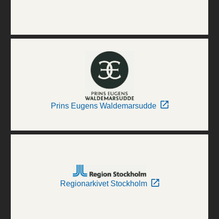
Prins Eugens Waldemarsudde
Regionarkivet Stockholm