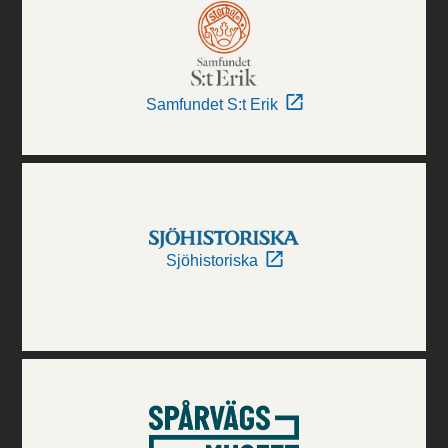
Samfundet S:t Erik
Sjöhistoriska