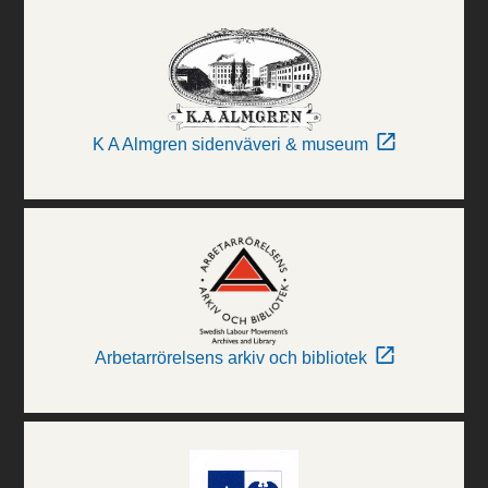
K A Almgren sidenväveri & museum
Arbetarrörelsens arkiv och bibliotek