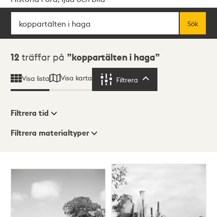
Sök
Fritextsök
Sök
Sökresultat
12
träffar på
koppartälten i haga
Visa karta
Visa lista
Filtrera
Filtrera
Filtrera tid
Filtrera materialtyper
Visningsläge
Totalt
12
träffar
Lista
Karta