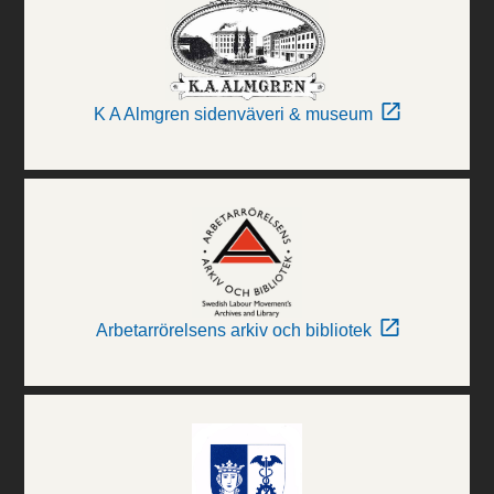
K A Almgren sidenväveri & museum
Arbetarrörelsens arkiv och bibliotek