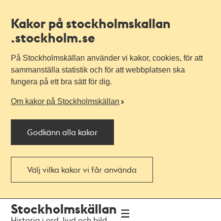
Kakor på stockholmskallan
.stockholm.se
På Stockholmskällan använder vi kakor, cookies, för att
sammanställa statistik och för att webbplatsen ska
fungera på ett bra sätt för dig.
Om kakor på Stockholmskällan
Godkänn alla kakor
Välj vilka kakor vi får använda
Till
Till
Stockholmskällan
navigationen
huvudinnehållet
Historia i ord, ljud och bild