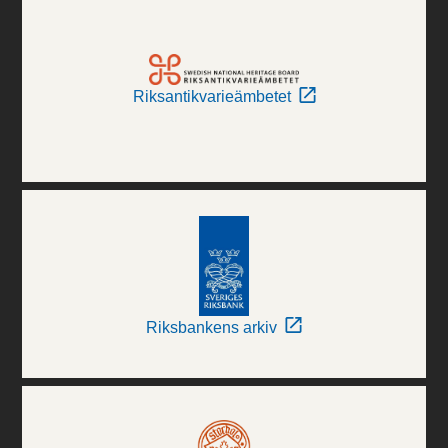
Riksantikvarieämbetet
Riksbankens arkiv