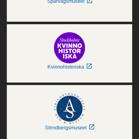
Spårvägsmuseet
Kvinnohistoriska
Strindbergsmuseet