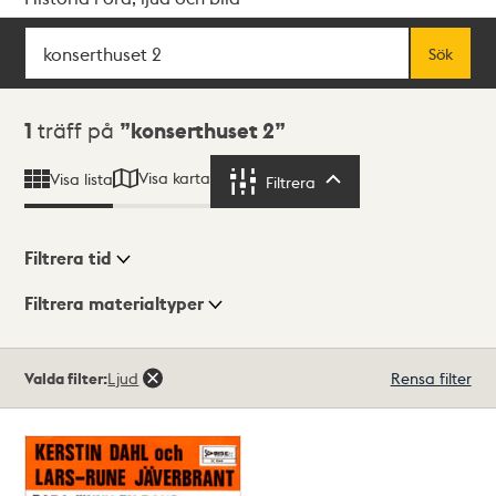
Sök
Fritextsök
Sök
Sökresultat
1
träff på
konserthuset 2
Visa karta
Visa lista
Filtrera
Filtrera
Filtrera tid
Filtrera materialtyper
Visningsläge
Totalt
Valda filter:
Ljud
Rensa filter
1
träffar
Lista
Karta