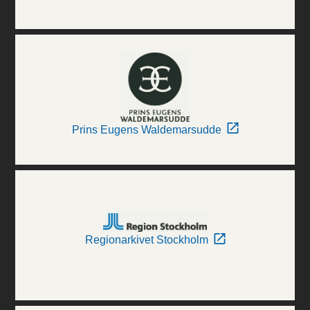
Prins Eugens Waldemarsudde
Regionarkivet Stockholm