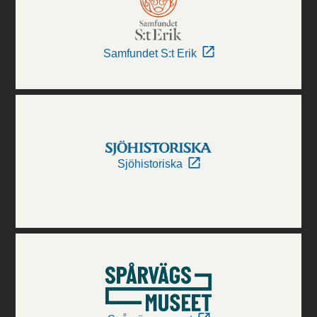
Samfundet S:t Erik
Sjöhistoriska