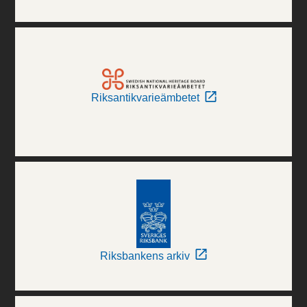
Riksantikvarieämbetet
Riksbankens arkiv