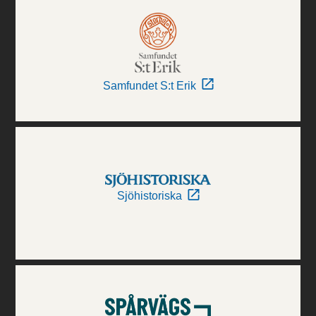
Samfundet S:t Erik
Sjöhistoriska