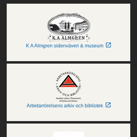
K A Almgren sidenväveri & museum
Arbetarrörelsens arkiv och bibliotek