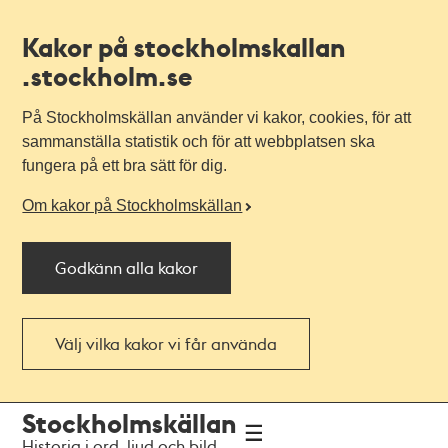
Kakor på stockholmskallan
.stockholm.se
På Stockholmskällan använder vi kakor, cookies, för att
sammanställa statistik och för att webbplatsen ska
fungera på ett bra sätt för dig.
Om kakor på Stockholmskällan
Godkänn alla kakor
Välj vilka kakor vi får använda
Till
Till
Stockholmskällan
navigationen
huvudinnehållet
Historia i ord, ljud och bild