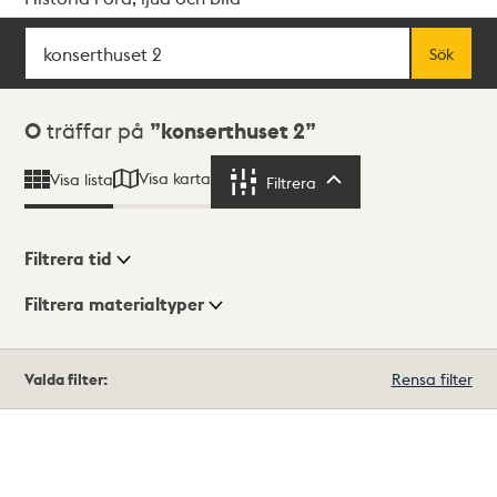
Sök
Fritextsök
Sök
Sökresultat
0
träffar på
konserthuset 2
Visa karta
Visa lista
Filtrera
Filtrera
Filtrera tid
Filtrera materialtyper
Visningsläge
Totalt
Valda filter:
Rensa filter
0
träffar
Lista
Karta