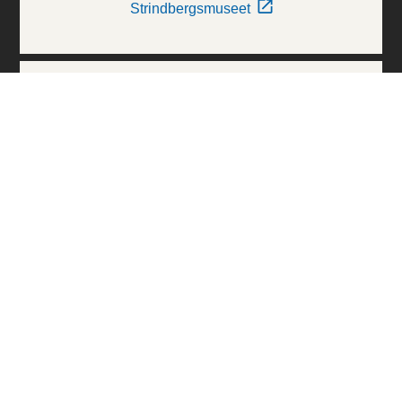
Strindbergsmuseet
Thielska Galleriet
Världskulturmuseerna