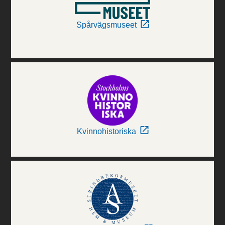
Spårvägsmuseet
Kvinnohistoriska