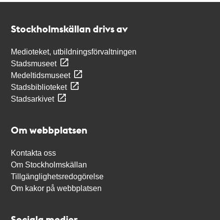
Kontakt
Stockholmskällan
Stockholmskällan drivs av
Medioteket, utbildningsförvaltningen
Stadsmuseet
Medeltidsmuseet
Stadsbiblioteket
Stadsarkivet
Om webbplatsen
Kontakta oss
Om Stockholmskällan
Tillgänglighetsredogörelse
Om kakor på webbplatsen
Sociala medier