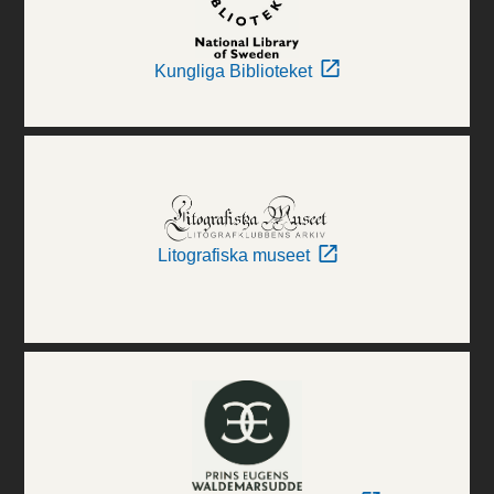
Kungliga Biblioteket
Litografiska museet