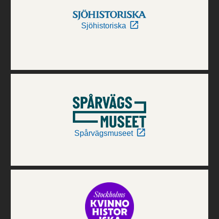
Sjöhistoriska
Spårvägsmuseet