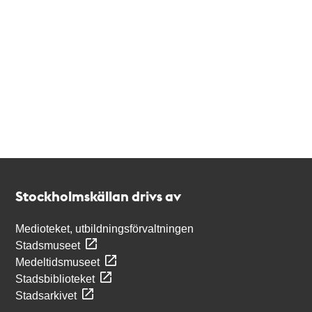
Kontakt
Stockholmskällan
Stockholmskällan drivs av
Medioteket, utbildningsförvaltningen
Stadsmuseet
Medeltidsmuseet
Stadsbiblioteket
Stadsarkivet