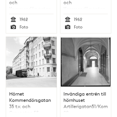
och
och
Kommendörsgatan
Kommendörsgatan
33 t.h.
33
1962
1962
Tid
Tid
Foto
Foto
Typ
Typ
Hörnet
Invändiga entrén till
Kommendörsgatan
hörnhuset
35 t.v. och
Artillerigatan51/Komme
Grevgatan 55
29