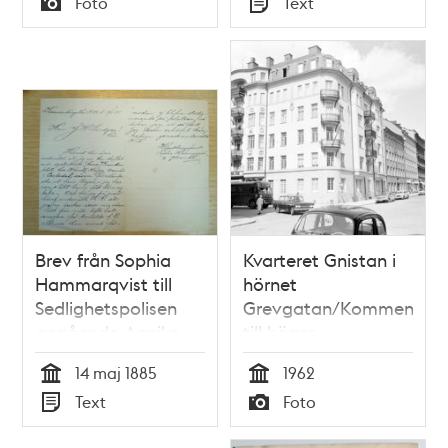
Foto
Text
Typ
Typ
Brev från Sophia
Kvarteret Gnistan i
Hammarqvist till
hörnet
Sedlighetspolisen
Grevgatan/Kommendörs
angående Annika
till höger
Brundin, den 14 maj
14 maj 1885
1962
1885
Tid
Tid
Text
Foto
Typ
Typ