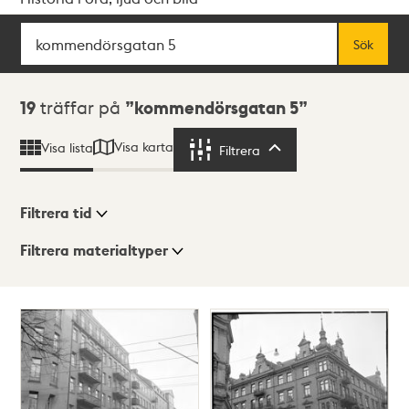
Sök
Fritextsök
Sök
Sökresultat
19
träffar på
kommendörsgatan 5
Visa karta
Visa lista
Filtrera
Filtrera
Filtrera tid
Filtrera materialtyper
Visningsläge
Totalt
19
träffar
Lista
Karta