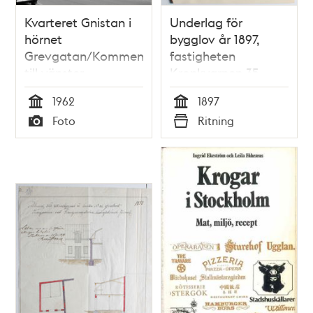
Kvarteret Gnistan i
Underlag för
hörnet
bygglov år 1897,
Grevgatan/Kommendörsgatan.Kommendörsgata
fastigheten
till vänster
Kronkvarnen 35
1962
1897
Tid
Tid
Foto
Ritning
Typ
Typ