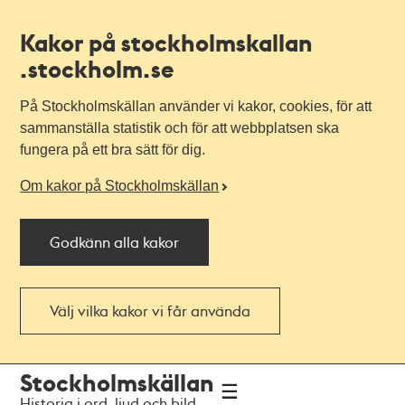
Kakor på stockholmskallan
.stockholm.se
På Stockholmskällan använder vi kakor, cookies, för att
sammanställa statistik och för att webbplatsen ska
fungera på ett bra sätt för dig.
Om kakor på Stockholmskällan
Godkänn alla kakor
Välj vilka kakor vi får använda
Till
Till
Stockholmskällan
navigationen
huvudinnehållet
Historia i ord, ljud och bild