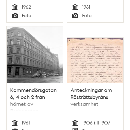
1962
1961
Tid
Tid
Foto
Foto
Typ
Typ
Kommendörsgatan
Anteckningar om
6, 4 och 2 från
Rösträttsbyråns
hörnet av
verksamhet
Brahegatan
1961
1906 till 1907
Tid
Tid