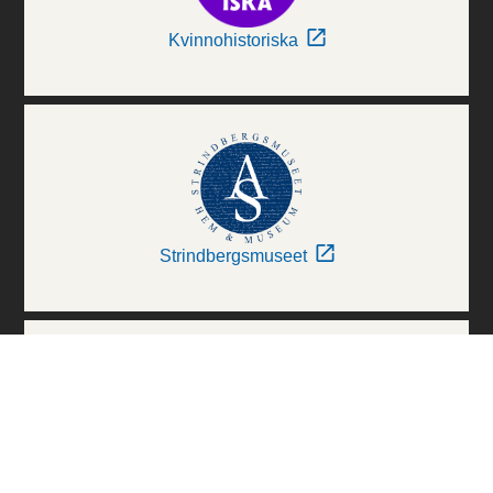
Kvinnohistoriska
Strindbergsmuseet
Thielska Galleriet