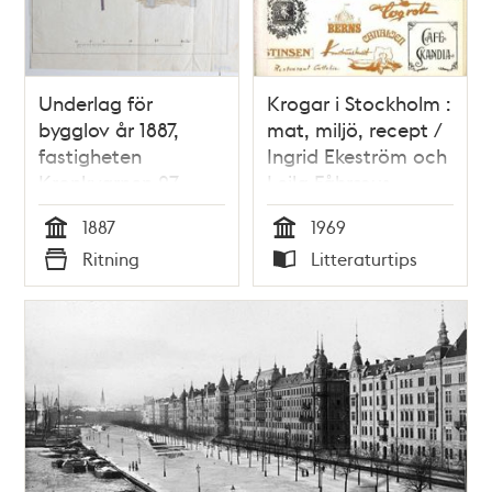
Underlag för
Krogar i Stockholm :
bygglov år 1887,
mat, miljö, recept /
fastigheten
Ingrid Ekeström och
Kronkvarnen 27
Leila Fåhræus
1887
1969
Tid
Tid
Ritning
Litteraturtips
Typ
Typ