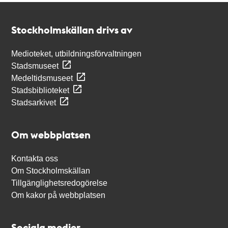
Kontakt
Stockholmskällan
Stockholmskällan drivs av
Medioteket, utbildningsförvaltningen
Stadsmuseet
Medeltidsmuseet
Stadsbiblioteket
Stadsarkivet
Om webbplatsen
Kontakta oss
Om Stockholmskällan
Tillgänglighetsredogörelse
Om kakor på webbplatsen
Sociala medier