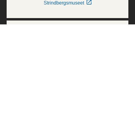
Strindbergsmuseet
Thielska Galleriet
Världskulturmuseerna