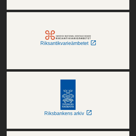
Riksantikvarieämbetet
Riksbankens arkiv