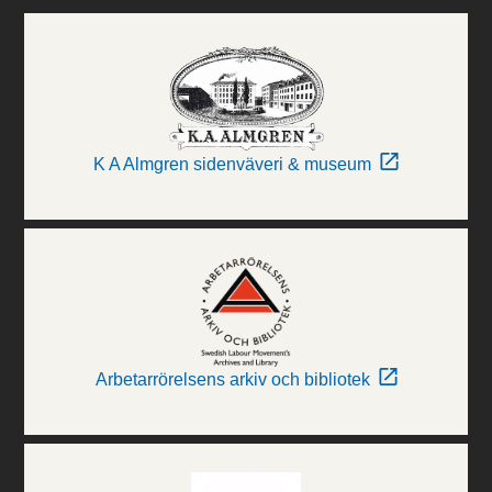
K A Almgren sidenväveri & museum
Arbetarrörelsens arkiv och bibliotek