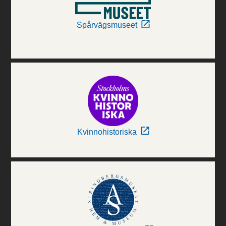
Spårvägsmuseet
Kvinnohistoriska