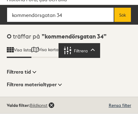
Sök
Fritextsök
Sök
Sökresultat
0
träffar på
kommendörsgatan 34
Visa karta
Visa lista
Filtrera
Filtrera
Filtrera tid
Filtrera materialtyper
Visningsläge
Totalt
Valda filter:
Bildkonst
Rensa filter
0
träffar
Lista
Karta