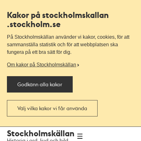
Kakor på stockholmskallan
.stockholm.se
På Stockholmskällan använder vi kakor, cookies, för att
sammanställa statistik och för att webbplatsen ska
fungera på ett bra sätt för dig.
Om kakor på Stockholmskällan
Godkänn alla kakor
Välj vilka kakor vi får använda
Till
Till
Stockholmskällan
navigationen
huvudinnehållet
Historia i ord, ljud och bild