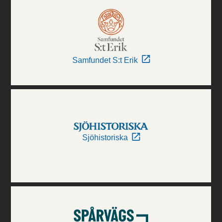
Samfundet S:t Erik
Sjöhistoriska