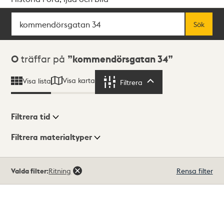
Sök
Fritextsök
Sök
Sökresultat
0
träffar på
kommendörsgatan 34
Visa karta
Visa lista
Filtrera
Filtrera
Filtrera tid
Filtrera materialtyper
Visningsläge
Totalt
Valda filter:
Ritning
Rensa filter
0
träffar
Lista
Karta