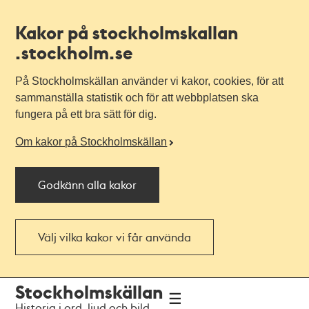
Kakor på stockholmskallan
.stockholm.se
På Stockholmskällan använder vi kakor, cookies, för att
sammanställa statistik och för att webbplatsen ska
fungera på ett bra sätt för dig.
Om kakor på Stockholmskällan
Godkänn alla kakor
Välj vilka kakor vi får använda
Till
Till
Stockholmskällan
navigationen
huvudinnehållet
Historia i ord, ljud och bild