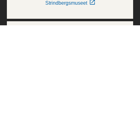
Strindbergsmuseet
Thielska Galleriet
Världskulturmuseerna