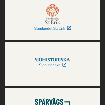
Samfundet S:t Erik
Sjöhistoriska