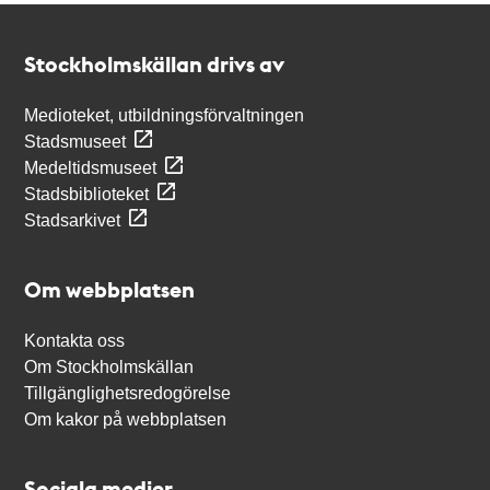
Kontakt
Stockholmskällan
Stockholmskällan drivs av
Medioteket, utbildningsförvaltningen
Stadsmuseet
Medeltidsmuseet
Stadsbiblioteket
Stadsarkivet
Om webbplatsen
Kontakta oss
Om Stockholmskällan
Tillgänglighetsredogörelse
Om kakor på webbplatsen
Sociala medier