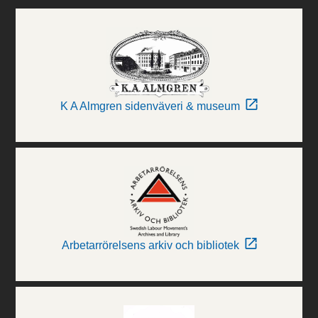
K A Almgren sidenväveri & museum
Arbetarrörelsens arkiv och bibliotek