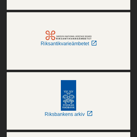
Riksantikvarieämbetet
Riksbankens arkiv