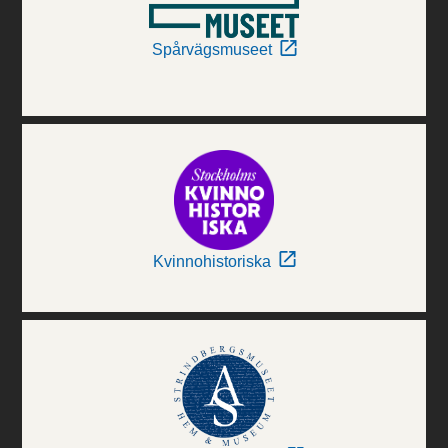
Spårvägsmuseet
Kvinnohistoriska