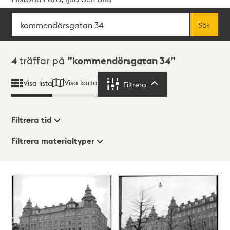
Sök
Fritextsök
Sök
Sökresultat
4
träffar på
kommendörsgatan 34
Visa karta
Visa lista
Filtrera
Filtrera
Filtrera tid
Filtrera materialtyper
Visningsläge
Totalt
4
träffar
Lista
Karta