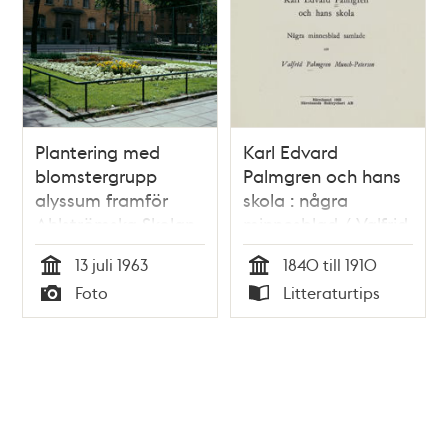
Plantering med
Karl Edvard
blomstergrupp
Palmgren och hans
alyssum framför
skola : några
Ahlströmska Skolan,
minnesblad / Valfrid
Kommendörsgatan
Palmgren Munch-
13 juli 1963
1840 till 1910
31, sedd från skolan
Petersen
Tid
Tid
Foto
Litteraturtips
Typ
Typ