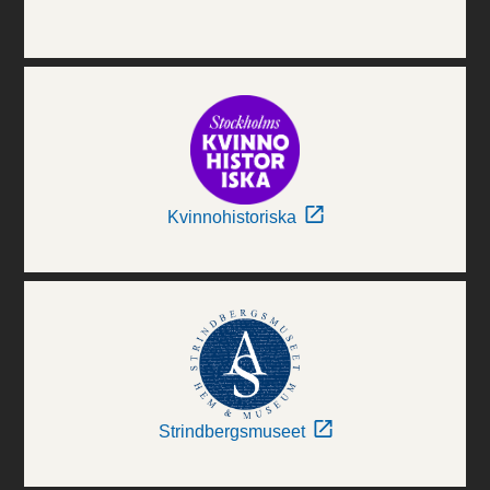
Kvinnohistoriska
Strindbergsmuseet