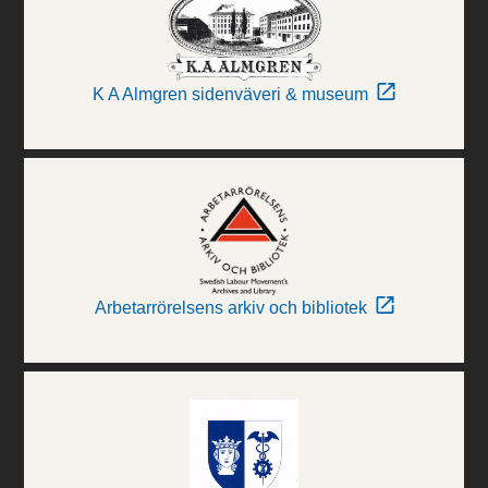
K A Almgren sidenväveri & museum
Arbetarrörelsens arkiv och bibliotek