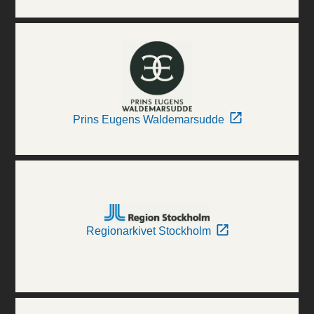
Prins Eugens Waldemarsudde
Regionarkivet Stockholm