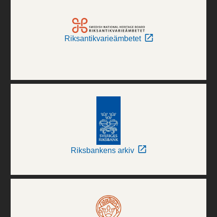
Riksantikvarieämbetet
Riksbankens arkiv