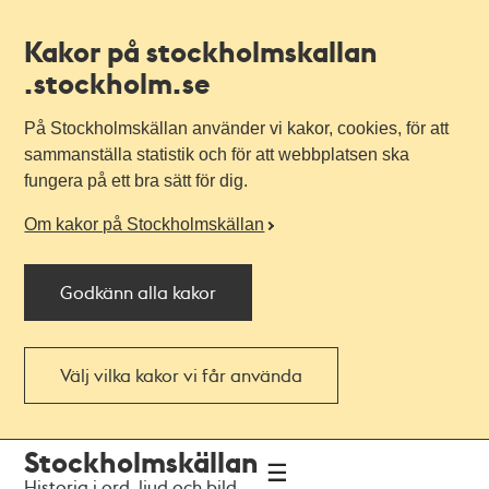
Kakor på stockholmskallan
.stockholm.se
På Stockholmskällan använder vi kakor, cookies, för att
sammanställa statistik och för att webbplatsen ska
fungera på ett bra sätt för dig.
Om kakor på Stockholmskällan
Godkänn alla kakor
Välj vilka kakor vi får använda
Till
Till
Stockholmskällan
navigationen
huvudinnehållet
Historia i ord, ljud och bild