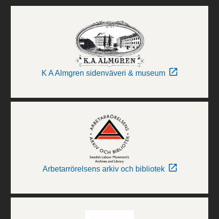
K A Almgren sidenväveri & museum
Arbetarrörelsens arkiv och bibliotek