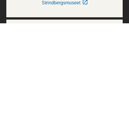
Strindbergsmuseet
Thielska Galleriet
Världskulturmuseerna