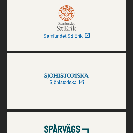
Samfundet S:t Erik
Sjöhistoriska