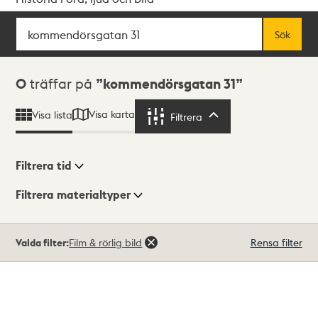
Sök
Fritextsök
Sök
Sökresultat
0
träffar på
kommendörsgatan 31
Visa karta
Visa lista
Filtrera
Filtrera
Filtrera tid
Filtrera materialtyper
Visningsläge
Totalt
Valda filter:
Film & rörlig bild
Rensa filter
0
träffar
Lista
Karta