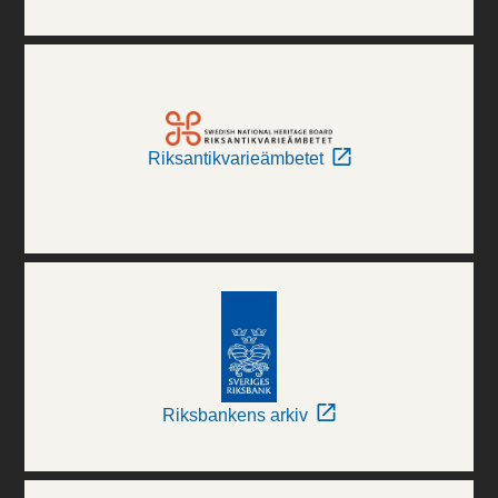
Riksantikvarieämbetet
Riksbankens arkiv