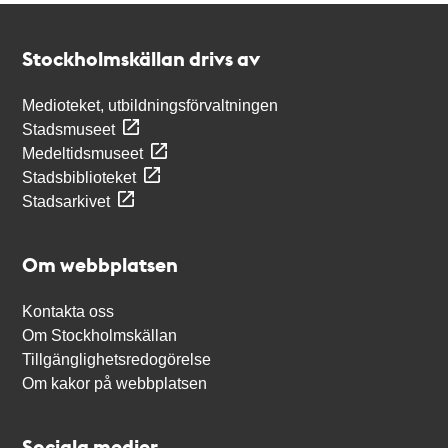
Kontakt
Stockholmskällan
Stockholmskällan drivs av
Medioteket, utbildningsförvaltningen
Stadsmuseet
Medeltidsmuseet
Stadsbiblioteket
Stadsarkivet
Om webbplatsen
Kontakta oss
Om Stockholmskällan
Tillgänglighetsredogörelse
Om kakor på webbplatsen
Sociala medier