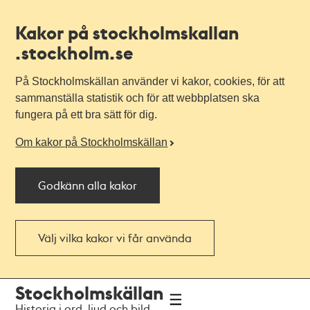
Kakor på stockholmskallan
.stockholm.se
På Stockholmskällan använder vi kakor, cookies, för att
sammanställa statistik och för att webbplatsen ska
fungera på ett bra sätt för dig.
Om kakor på Stockholmskällan
Godkänn alla kakor
Välj vilka kakor vi får använda
Till
Till
Stockholmskällan
navigationen
huvudinnehållet
Historia i ord, ljud och bild