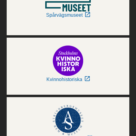
Spårvägsmuseet
Kvinnohistoriska