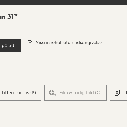
n 31
Visa innehåll utan tidsangivelse
a på tid
Litteraturtips
(
2
)
Film & rörlig bild
(
0
)