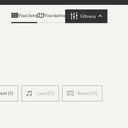
Visa karta
Visa lista
Filtrera
Filtrera
Text
(
1
)
Ljud
(
0
)
Karta
(
0
)