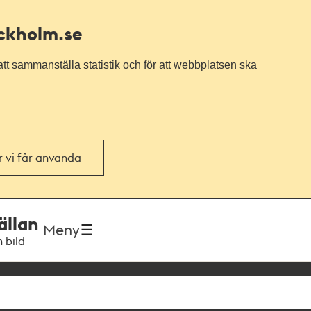
ockholm.se
tt sammanställa statistik och för att webbplatsen ska
or vi får använda
ällan
Meny
h bild