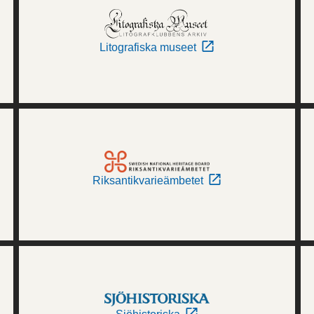
Litografiska museet
Riksantikvarieämbetet