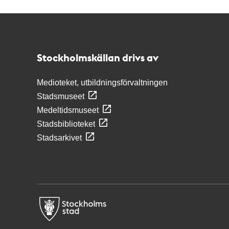
Kontakt
Stockholmskällan
Stockholmskällan drivs av
Medioteket, utbildningsförvaltningen
Stadsmuseet
Medeltidsmuseet
Stadsbiblioteket
Stadsarkivet