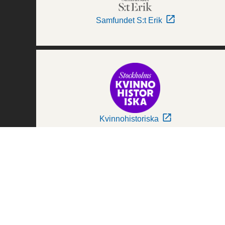
Samfundet S:t Erik
Kvinnohistoriska
Världskulturmuseerna