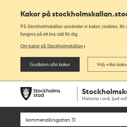
Kakor på stockholmskallan
.st
På Stockholmskällan använder vi kakor, cookies, för a
fungera på ett bra sätt för dig.
Om kakor på Stockholmskällan
Godkänn alla kakor
Välj vilka kak
Till
Till
Stockholmsk
navigationen
huvudinnehållet
Historia i ord, ljud oc
Sök
Fritextsök