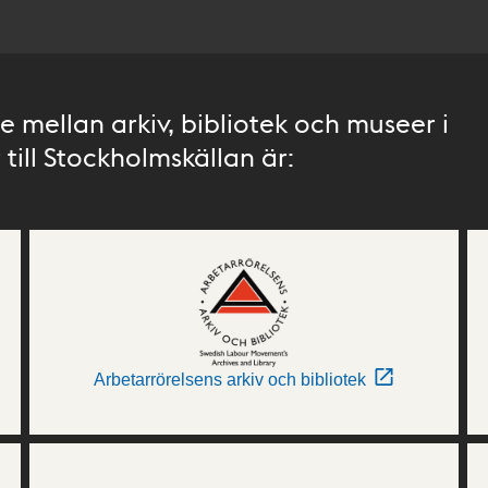
 mellan arkiv, bibliotek och museer i
till Stockholmskällan är:
Arbetarrörelsens arkiv och bibliotek