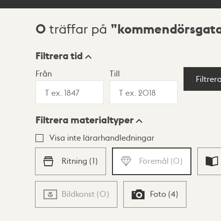
0
kommendörsgata
träffar på
Sökresultat
Filtrera tid
Från
Till
Visningsläge
Filtrer
Filtrera materialtyper
Lista
Karta
Visa inte lärarhandledningar
Ritning
(
1
)
Föremål
(
0
)
Bildkonst
(
0
)
Foto
(
4
)