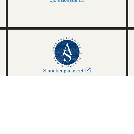
Sjöhistoriska
Strindbergsmuseet