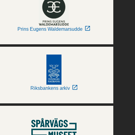
Prins Eugens Waldemarsudde
Riksbankens arkiv