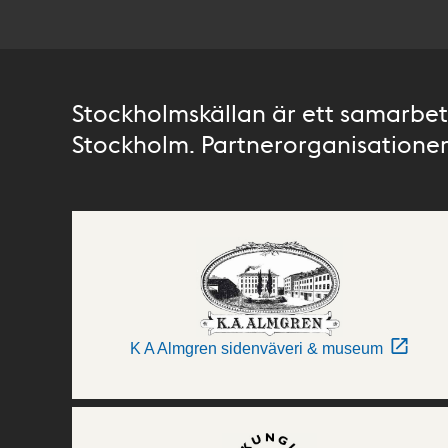
Stockholmskällan är ett samarbete
Stockholm. Partnerorganisationer 
K A Almgren sidenväveri & museum