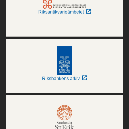
Riksantikvarieämbetet
Riksbankens arkiv