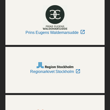
Prins Eugens Waldemarsudde
Regionarkivet Stockholm