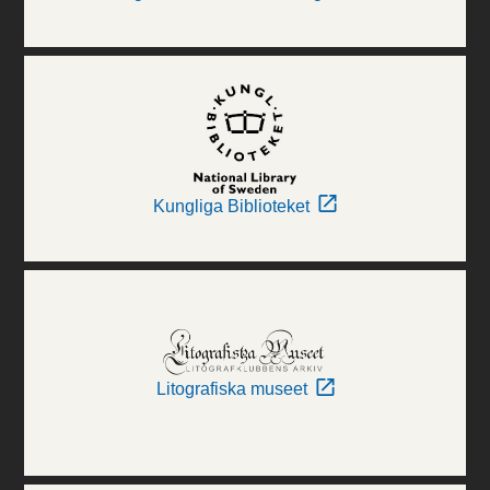
Kungliga Biblioteket
Litografiska museet