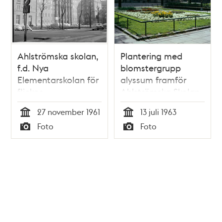
Ahlströmska skolan,
Plantering med
f.d. Nya
blomstergrupp
Elementarskolan för
alyssum framför
flickor,
Ahlströmska Skolan,
Kommendörsgatan
Kommendörsgatan
27 november 1961
13 juli 1963
31 A, B
31, sedd från skolan
Tid
Tid
Foto
Foto
Typ
Typ