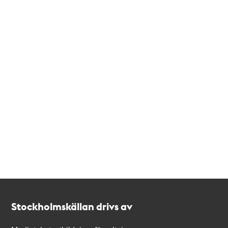
Kontakt
Stockholmskällan
Stockholmskällan drivs av