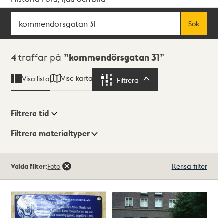
Sök
Fritextsök
Sök
Sökresultat
4
träffar på
kommendörsgatan 31
Visa karta
Visa lista
Filtrera
Filtrera
Filtrera tid
Filtrera materialtyper
Visningsläge
Totalt
Valda filter:
Foto
Rensa filter
4
träffar
Lista
Karta