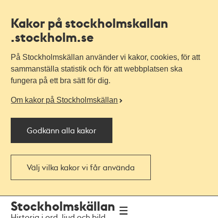
Kakor på stockholmskallan
.stockholm.se
På Stockholmskällan använder vi kakor, cookies, för att
sammanställa statistik och för att webbplatsen ska
fungera på ett bra sätt för dig.
Om kakor på Stockholmskällan
Godkänn alla kakor
Välj vilka kakor vi får använda
Till
Till
Stockholmskällan
navigationen
huvudinnehållet
Historia i ord, ljud och bild