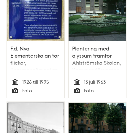
F.d. Nya
Plantering med
Elementarskolan för
alyssum framför
flickor,
Ahlströmska Skolan,
Kommendörsgatan
Kommendörsgatan
31 (Brandvakten 7)
31, sedd från gatan
1926 till 1995
13 juli 1963
Tid
Tid
Foto
Foto
Typ
Typ