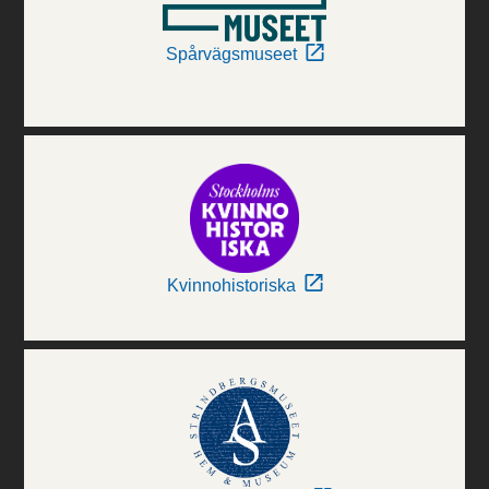
Spårvägsmuseet
Kvinnohistoriska