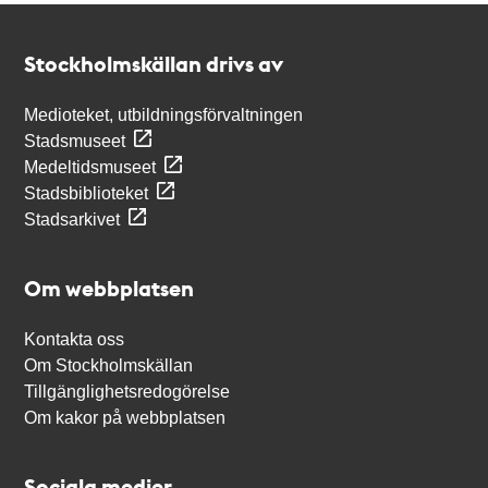
Kontakt
Stockholmskällan
Stockholmskällan drivs av
Medioteket, utbildningsförvaltningen
Stadsmuseet
Medeltidsmuseet
Stadsbiblioteket
Stadsarkivet
Om webbplatsen
Kontakta oss
Om Stockholmskällan
Tillgänglighetsredogörelse
Om kakor på webbplatsen
Sociala medier