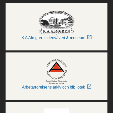
K A Almgren sidenväveri & museum
Arbetarrörelsens arkiv och bibliotek