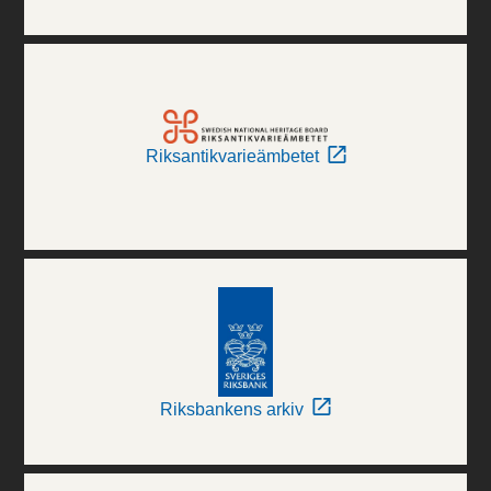
Riksantikvarieämbetet
Riksbankens arkiv