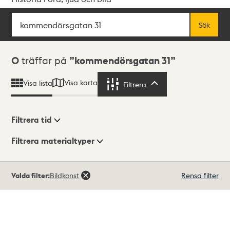
Sök
Fritextsök
Sök
Sökresultat
0
träffar på
kommendörsgatan 31
Visa karta
Visa lista
Filtrera
Filtrera
Filtrera tid
Filtrera materialtyper
Visningsläge
Totalt
Valda filter:
Bildkonst
Rensa filter
0
träffar
Lista
Karta