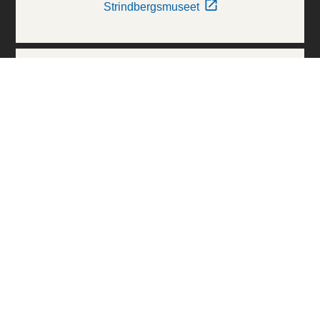
Strindbergsmuseet
Thielska Galleriet
Världskulturmuseerna