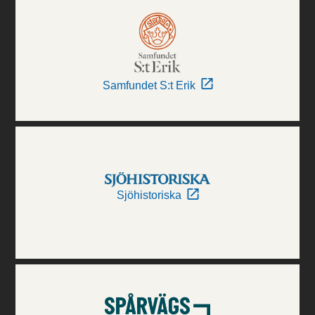
Samfundet S:t Erik
Sjöhistoriska