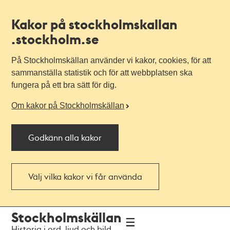
Kakor på stockholmskallan
.stockholm.se
På Stockholmskällan använder vi kakor, cookies, för att
sammanställa statistik och för att webbplatsen ska
fungera på ett bra sätt för dig.
Om kakor på Stockholmskällan
Godkänn alla kakor
Välj vilka kakor vi får använda
Till
Till
Stockholmskällan
navigationen
huvudinnehållet
Historia i ord, ljud och bild