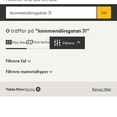
Sök
Fritextsök
Sök
Sökresultat
0
träffar på
kommendörsgatan 31
Visa karta
Visa lista
Filtrera
Filtrera
Filtrera tid
Filtrera materialtyper
Visningsläge
Totalt
Valda filter:
Karta
Rensa filter
0
träffar
Lista
Karta