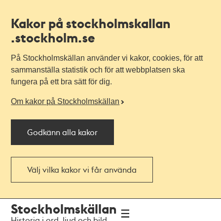
Kakor på stockholmskallan
.stockholm.se
På Stockholmskällan använder vi kakor, cookies, för att
sammanställa statistik och för att webbplatsen ska
fungera på ett bra sätt för dig.
Om kakor på Stockholmskällan
Godkänn alla kakor
Välj vilka kakor vi får använda
Till
Till
Stockholmskällan
navigationen
huvudinnehållet
Historia i ord, ljud och bild