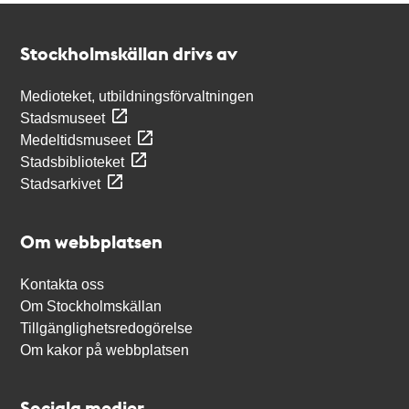
Kontakt
Stockholmskällan
Stockholmskällan drivs av
Medioteket, utbildningsförvaltningen
Stadsmuseet
Medeltidsmuseet
Stadsbiblioteket
Stadsarkivet
Om webbplatsen
Kontakta oss
Om Stockholmskällan
Tillgänglighetsredogörelse
Om kakor på webbplatsen
Sociala medier