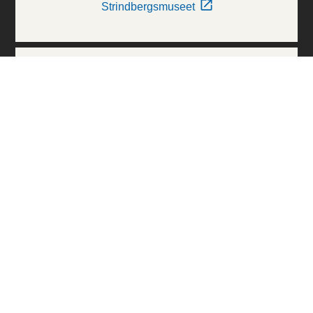
Strindbergsmuseet
Thielska Galleriet
Världskulturmuseerna