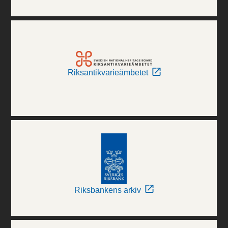
Riksantikvarieämbetet
Riksbankens arkiv