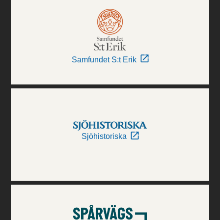
Samfundet S:t Erik
Sjöhistoriska