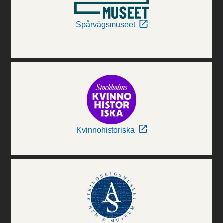
Spårvägsmuseet
Kvinnohistoriska