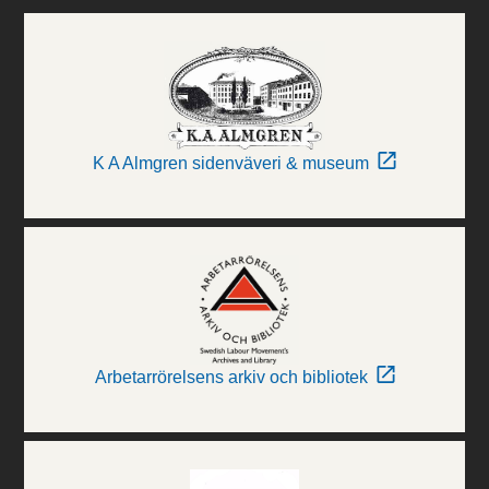
K A Almgren sidenväveri & museum
Arbetarrörelsens arkiv och bibliotek