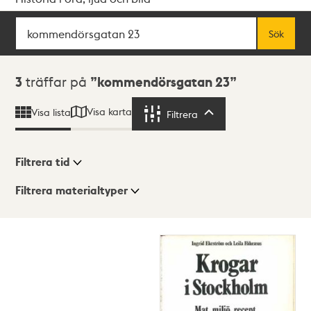
Sök
Fritextsök
Sök
Sökresultat
3
träffar på
kommendörsgatan 23
Visa karta
Visa lista
Filtrera
Filtrera
Filtrera tid
Filtrera materialtyper
Visningsläge
Totalt
3
träffar
Lista
Karta