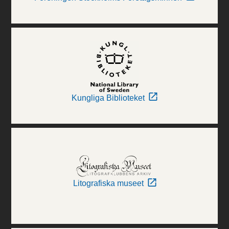
Kungliga Biblioteket
Litografiska museet