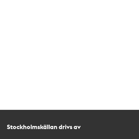
Kontakt
Stockholmskällan
Stockholmskällan drivs av