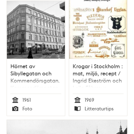
Hörnet av
Krogar i Stockholm :
Sibyllegatan och
mat, miljö, recept /
Kommendörsgatan.
Ingrid Ekeström och
Kommendörsgatan
Leila Fåhræus
23
1961
1969
Tid
Tid
Foto
Litteraturtips
Typ
Typ