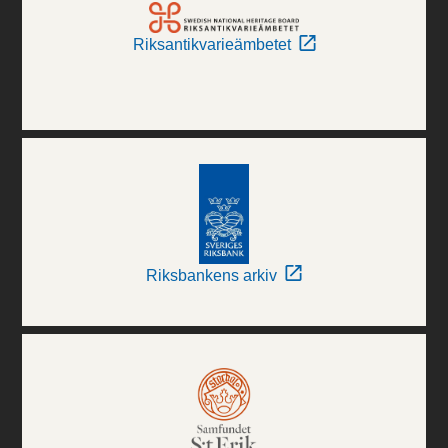
Riksantikvarieämbetet
Riksbankens arkiv