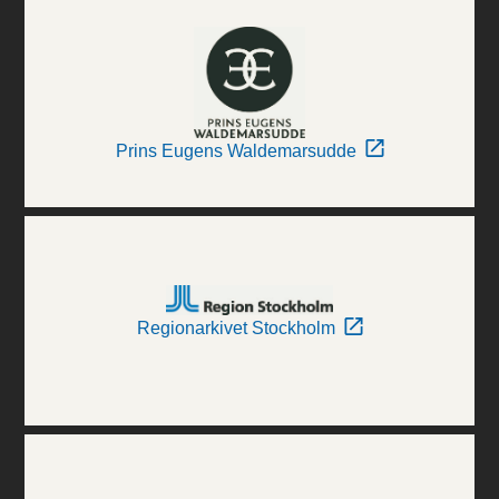
Prins Eugens Waldemarsudde
Regionarkivet Stockholm