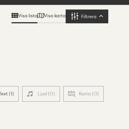
Visa karta
Visa lista
Filtrera
Filtrera
Text
(
1
)
Ljud
(
0
)
Karta
(
0
)