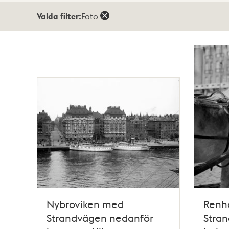
Totalt
Valda filter:
Foto
49
träffar
Nybroviken med
Renhå
Strandvägen nedanför
Stran