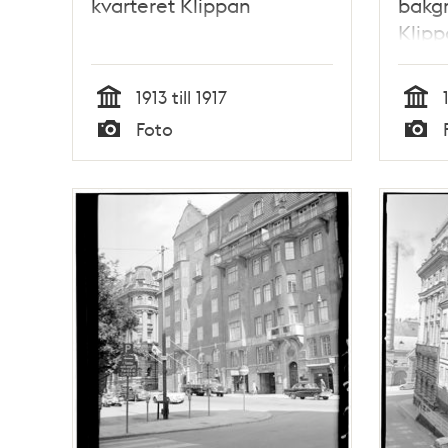
kvarteret Klippan
bakgr
Klip
1913 till 1917
Tid
Tid
Foto
Typ
Typ