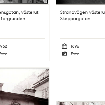
nsgatan, västerut,
Strandvägen västeru
 i förgrunden
Skeppargatan
1962
1896
Tid
Foto
Foto
Typ