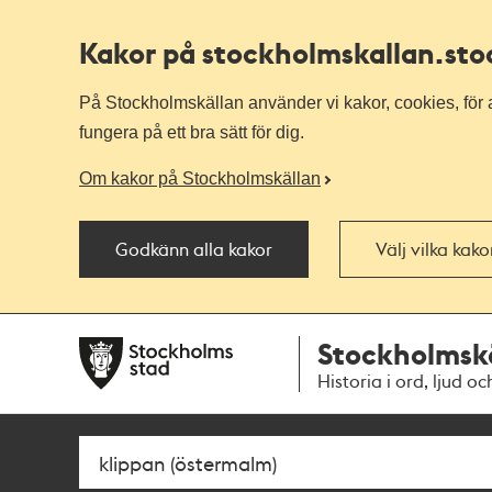
Kakor på stockholmskallan
.st
På Stockholmskällan använder vi kakor, cookies, för a
fungera på ett bra sätt för dig.
Om kakor på Stockholmskällan
Godkänn alla kakor
Välj vilka kak
Till
Till
Stockholmsk
navigationen
huvudinnehållet
Historia i ord, ljud oc
Sök
Fritextsök