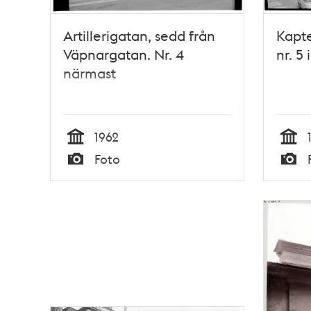
Artillerigatan, sedd från
Kapte
Väpnargatan. Nr. 4
nr. 5
närmast
1962
Tid
Tid
Foto
Typ
Typ