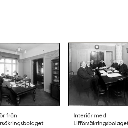
iör från
Interiör med
örsäkringsbolaget
Lifförsäkringsbolage