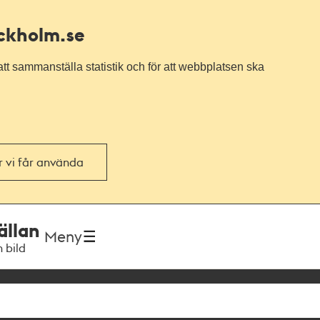
ockholm.se
tt sammanställa statistik och för att webbplatsen ska
or vi får använda
ällan
Meny
h bild