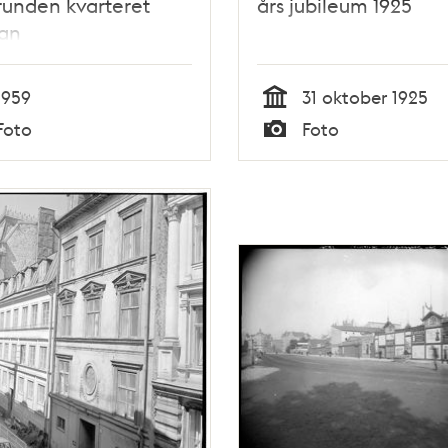
unden kvarteret
års jubileum 1925
pan
1959
31 oktober 1925
Tid
Foto
Foto
Typ