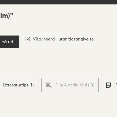
alm)
Visa innehåll utan tidsangivelse
a på tid
Litteraturtips
(
1
)
Film & rörlig bild
(
0
)