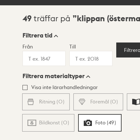
49
klippan (österm
träffar på
Sökresultat
Filtrera tid
Från
Till
Visningsläge
Filtrer
Filtrera materialtyper
Lista
Karta
Visa inte lärarhandledningar
Ritning
(
0
)
Föremål
(
0
)
Bildkonst
(
0
)
Foto
(
49
)