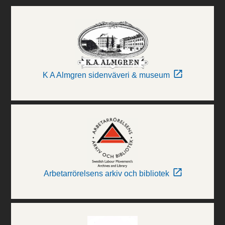
K A Almgren sidenväveri & museum
Arbetarrörelsens arkiv och bibliotek