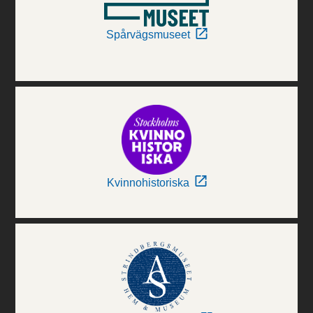
Spårvägsmuseet
Kvinnohistoriska