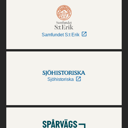
Samfundet S:t Erik
Sjöhistoriska