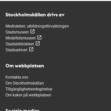
Kontakt
Stockholmskällan
Stockholmskällan drivs av
Medioteket, utbildningsförvaltningen
Stadsmuseet
Medeltidsmuseet
Stadsbiblioteket
Stadsarkivet
Om webbplatsen
Kontakta oss
Om Stockholmskällan
Tillgänglighetsredogörelse
Om kakor på webbplatsen
Sociala medier