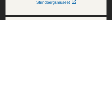
Strindbergsmuseet
Thielska Galleriet
Världskulturmuseerna