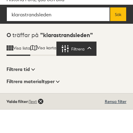
Sök
Fritextsök
Sök
Sökresultat
0
träffar på
klarastrandsleden
Visa karta
Visa lista
Filtrera
Filtrera
Filtrera tid
Filtrera materialtyper
Visningsläge
Totalt
Valda filter:
Text
Rensa filter
0
träffar
Lista
Karta