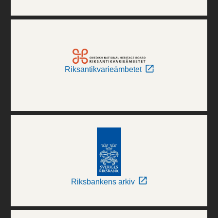
Riksantikvarieämbetet
Riksbankens arkiv