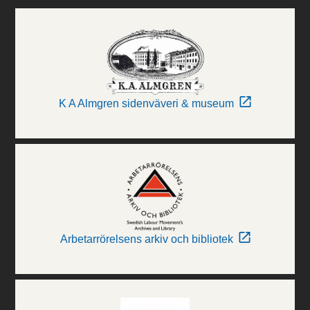
K A Almgren sidenväveri & museum
Arbetarrörelsens arkiv och bibliotek