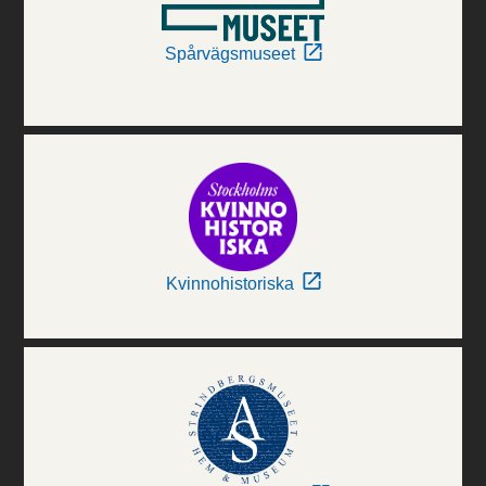
Spårvägsmuseet
Kvinnohistoriska