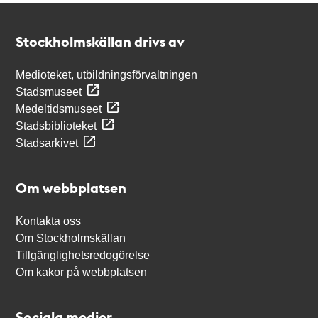
Kontakt
Stockholmskällan
Stockholmskällan drivs av
Medioteket, utbildningsförvaltningen
Stadsmuseet
Medeltidsmuseet
Stadsbiblioteket
Stadsarkivet
Om webbplatsen
Kontakta oss
Om Stockholmskällan
Tillgänglighetsredogörelse
Om kakor på webbplatsen
Sociala medier