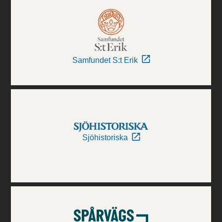
Samfundet S:t Erik
Sjöhistoriska