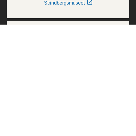
Strindbergsmuseet
Thielska Galleriet
Världskulturmuseerna