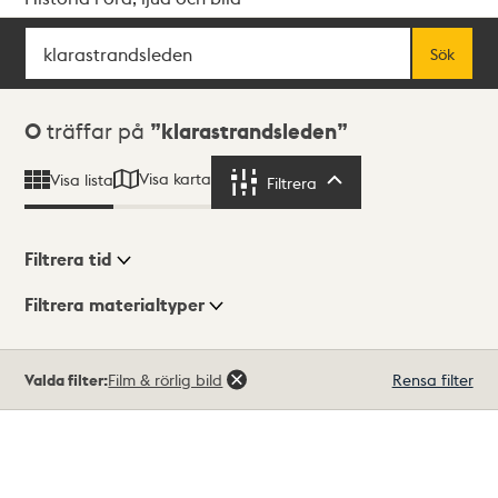
Sök
Fritextsök
Sök
Sökresultat
0
träffar på
klarastrandsleden
Visa karta
Visa lista
Filtrera
Filtrera
Filtrera tid
Filtrera materialtyper
Visningsläge
Totalt
Valda filter:
Film & rörlig bild
Rensa filter
0
träffar
Lista
Karta