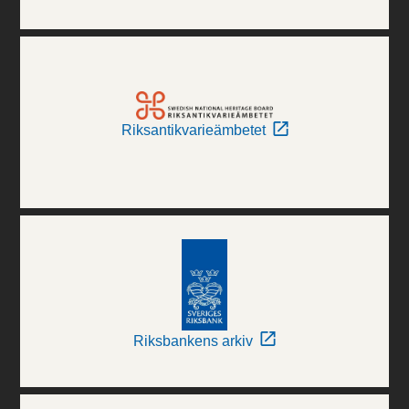
Riksantikvarieämbetet
Riksbankens arkiv