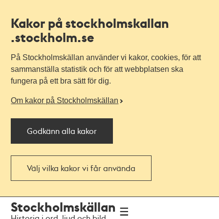
Kakor på stockholmskallan
.stockholm.se
På Stockholmskällan använder vi kakor, cookies, för att
sammanställa statistik och för att webbplatsen ska
fungera på ett bra sätt för dig.
Om kakor på Stockholmskällan
Godkänn alla kakor
Välj vilka kakor vi får använda
Till
Till
Stockholmskällan
navigationen
huvudinnehållet
Historia i ord, ljud och bild