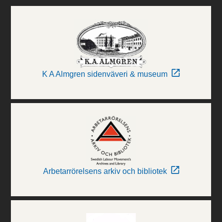
K A Almgren sidenväveri & museum
Arbetarrörelsens arkiv och bibliotek