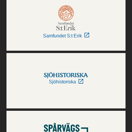
Samfundet S:t Erik
Sjöhistoriska