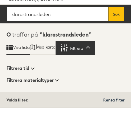
Sök
Fritextsök
Sök
Sökresultat
0
träffar på
klarastrandsleden
Visa karta
Visa lista
Filtrera
Filtrera
Filtrera tid
Filtrera materialtyper
Visningsläge
Totalt
Valda filter:
Rensa filter
0
träffar
Lista
Karta