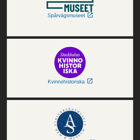
Spårvägsmuseet
Kvinnohistoriska