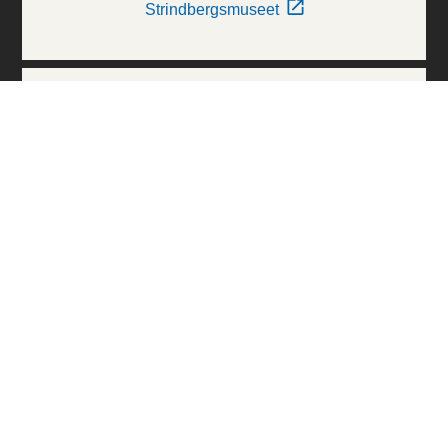
Strindbergsmuseet
Thielska Galleriet
Världskulturmuseerna