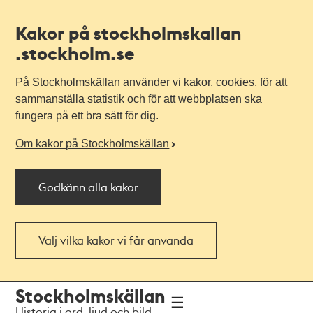
Kakor på stockholmskallan
.stockholm.se
På Stockholmskällan använder vi kakor, cookies, för att
sammanställa statistik och för att webbplatsen ska
fungera på ett bra sätt för dig.
Om kakor på Stockholmskällan
Godkänn alla kakor
Välj vilka kakor vi får använda
Till
Till
Stockholmskällan
navigationen
huvudinnehållet
Historia i ord, ljud och bild