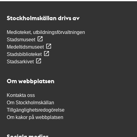
Kontakt
Stockholmskällan
Stockholmskällan drivs av
Medioteket, utbildningsförvaltningen
Stadsmuseet
Medeltidsmuseet
Stadsbiblioteket
Stadsarkivet
Om webbplatsen
Kontakta oss
Om Stockholmskällan
Tillgänglighetsredogörelse
Om kakor på webbplatsen
Sociala medier