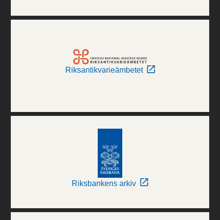
Riksantikvarieämbetet
Riksbankens arkiv