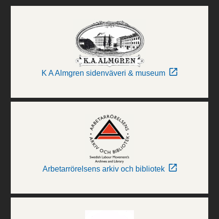
K A Almgren sidenväveri & museum
Arbetarrörelsens arkiv och bibliotek