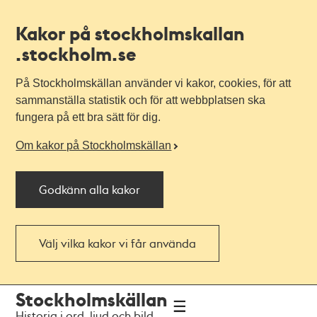
Kakor på stockholmskallan
.stockholm.se
På Stockholmskällan använder vi kakor, cookies, för att
sammanställa statistik och för att webbplatsen ska
fungera på ett bra sätt för dig.
Om kakor på Stockholmskällan
Godkänn alla kakor
Välj vilka kakor vi får använda
Till
Till
Stockholmskällan
navigationen
huvudinnehållet
Historia i ord, ljud och bild