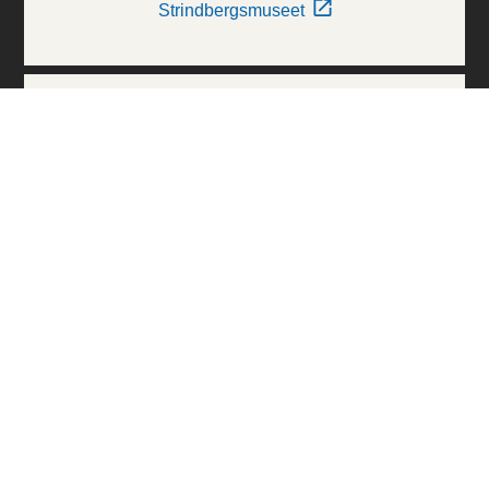
Strindbergsmuseet
Thielska Galleriet
Världskulturmuseerna