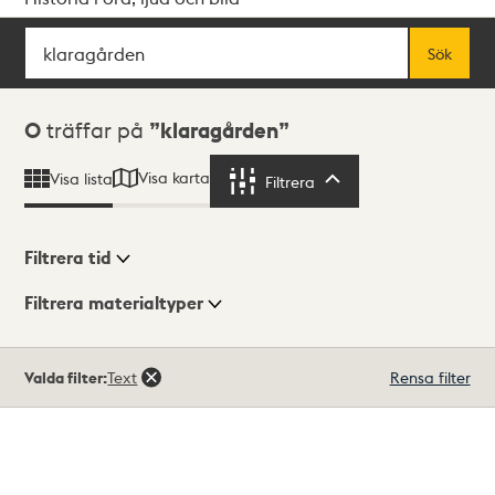
Sök
Fritextsök
Sök
Sökresultat
0
träffar på
klaragården
Visa karta
Visa lista
Filtrera
Filtrera
Filtrera tid
Filtrera materialtyper
Visningsläge
Totalt
Valda filter:
Text
Rensa filter
0
träffar
Lista
Karta