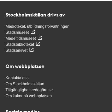
Kontakt
Stockholmskällan
Stockholmskällan drivs av
Medioteket, utbildningsförvaltningen
Stadsmuseet
Medeltidsmuseet
Stadsbiblioteket
Stadsarkivet
Om webbplatsen
Kontakta oss
Om Stockholmskällan
Tillgänglighetsredogörelse
Om kakor på webbplatsen
Sociala medier