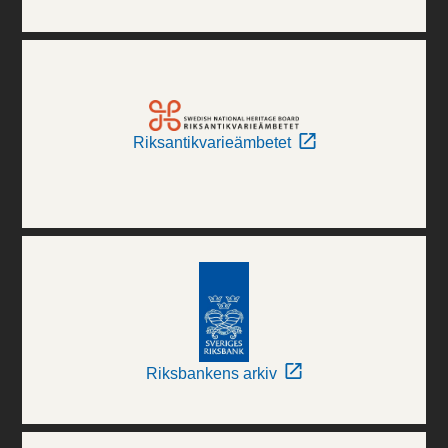
Riksantikvarieämbetet
Riksbankens arkiv