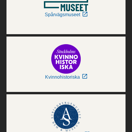
Spårvägsmuseet
Kvinnohistoriska