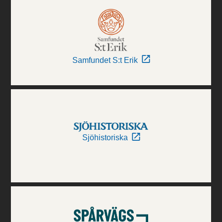
Samfundet S:t Erik
Sjöhistoriska