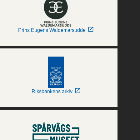
Prins Eugens Waldemarsudde
Riksbankens arkiv