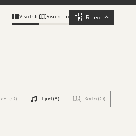
Visa karta
Visa lista
Filtrera
Filtrera
Text
(
0
)
Ljud
(
2
)
Karta
(
0
)