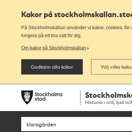
Kakor på stockholmskallan
.st
På Stockholmskällan använder vi kakor, cookies, för a
fungera på ett bra sätt för dig.
Om kakor på Stockholmskällan
Godkänn alla kakor
Välj vilka kak
Till
Till
Stockholmsk
navigationen
huvudinnehållet
Historia i ord, ljud oc
Sök
Fritextsök