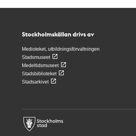
Kontakt
Stockholmskällan
Stockholmskällan drivs av
Medioteket, utbildningsförvaltningen
Stadsmuseet
Medeltidsmuseet
Stadsbiblioteket
Stadsarkivet