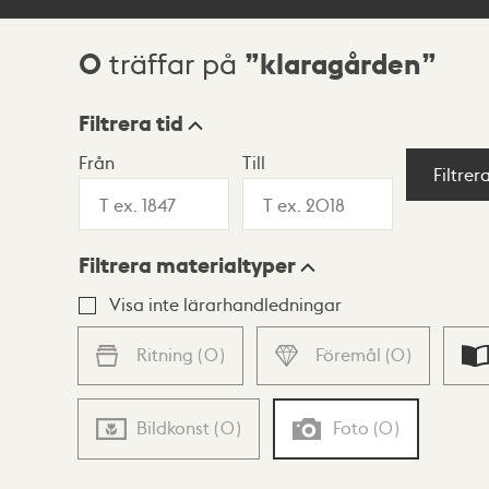
0
klaragården
träffar på
Sökresultat
Filtrera tid
Från
Till
Visningsläge
Filtrer
Filtrera materialtyper
Lista
Karta
Visa inte lärarhandledningar
Ritning
(
0
)
Föremål
(
0
)
Bildkonst
(
0
)
Foto
(
0
)