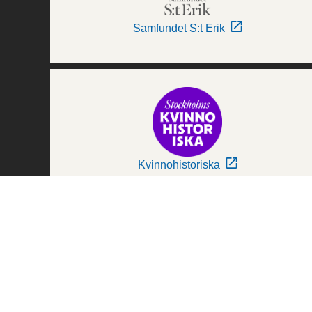
Samfundet S:t Erik
Kvinnohistoriska
Världskulturmuseerna