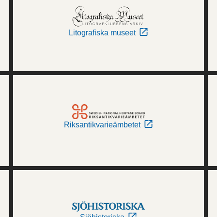
Litografiska museet
Riksantikvarieämbetet