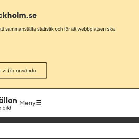
ockholm.se
tt sammanställa statistik och för att webbplatsen ska
or vi får använda
ällan
Meny
h bild