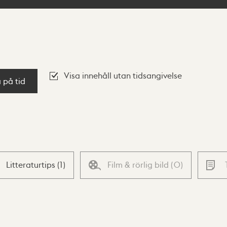
Visa innehåll utan tidsangivelse
a på tid
Litteraturtips
(
1
)
Film & rörlig bild
(
0
)