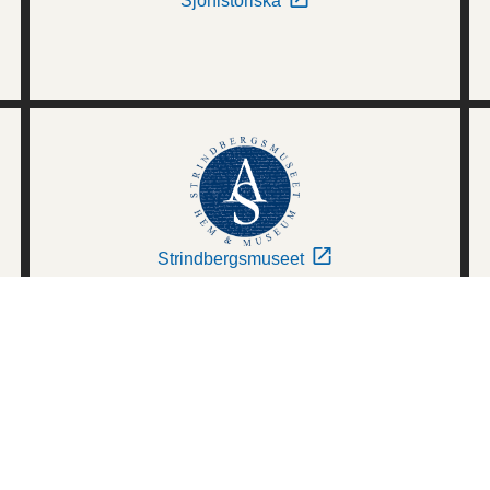
Sjöhistoriska
Strindbergsmuseet