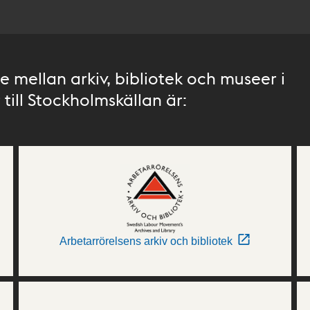
 mellan arkiv, bibliotek och museer i
till Stockholmskällan är:
Arbetarrörelsens arkiv och bibliotek