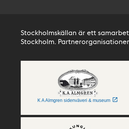
Stockholmskällan är ett samarbete
Stockholm. Partnerorganisationer 
K A Almgren sidenväveri & museum