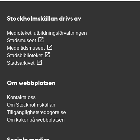
Kontakt
Stockholmskällan
Stockholmskällan drivs av
Medioteket, utbildningsförvaltningen
Stadsmuseet
Medeltidsmuseet
Stadsbiblioteket
Stadsarkivet
Om webbplatsen
Kontakta oss
Om Stockholmskällan
Tillgänglighetsredogörelse
Om kakor på webbplatsen
Sociala medier