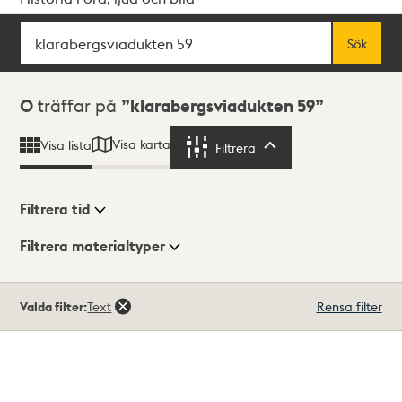
Sök
Fritextsök
Sök
Sökresultat
0
träffar på
klarabergsviadukten 59
Visa karta
Visa lista
Filtrera
Filtrera
Filtrera tid
Filtrera materialtyper
Visningsläge
Totalt
Valda filter:
Text
Rensa filter
0
träffar
Lista
Karta