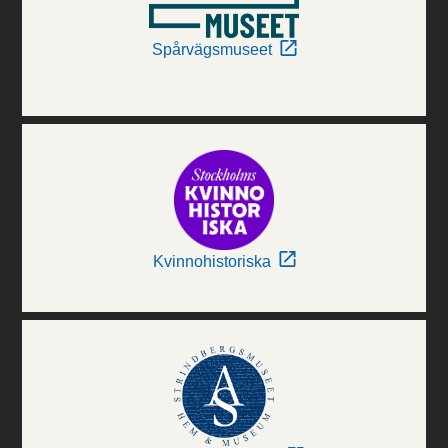
Spårvägsmuseet
Kvinnohistoriska