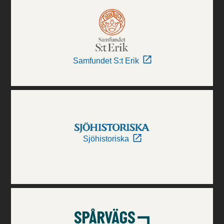
Samfundet S:t Erik
Sjöhistoriska