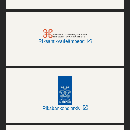
Riksantikvarieämbetet
Riksbankens arkiv