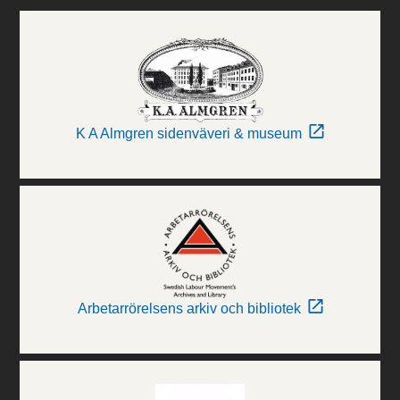
K A Almgren sidenväveri & museum
Arbetarrörelsens arkiv och bibliotek