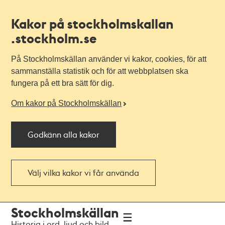
Kakor på stockholmskallan
.stockholm.se
På Stockholmskällan använder vi kakor, cookies, för att
sammanställa statistik och för att webbplatsen ska
fungera på ett bra sätt för dig.
Om kakor på Stockholmskällan
Godkänn alla kakor
Välj vilka kakor vi får använda
Till
Till
Stockholmskällan
navigationen
huvudinnehållet
Historia i ord, ljud och bild