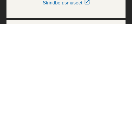
Strindbergsmuseet
Thielska Galleriet
Världskulturmuseerna