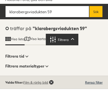
Sök
Fritextsök
Sök
Sökresultat
0
träffar på
klarabergsviadukten 59
Visa karta
Visa lista
Filtrera
Filtrera
Filtrera tid
Filtrera materialtyper
Visningsläge
Totalt
Valda filter:
Film & rörlig bild
Rensa filter
0
träffar
Lista
Karta