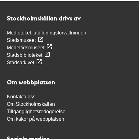
Kontakt
Stockholmskällan
Stockholmskällan drivs av
Medioteket, utbildningsförvaltningen
Stadsmuseet
Medeltidsmuseet
Stadsbiblioteket
Stadsarkivet
Om webbplatsen
Kontakta oss
Om Stockholmskällan
Tillgänglighetsredogörelse
Om kakor på webbplatsen
Sociala medier