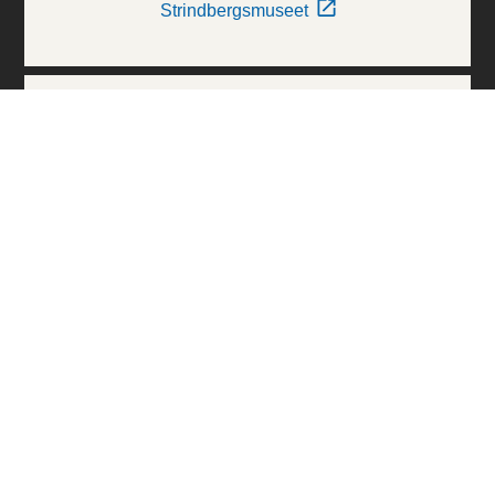
Strindbergsmuseet
Thielska Galleriet
Världskulturmuseerna