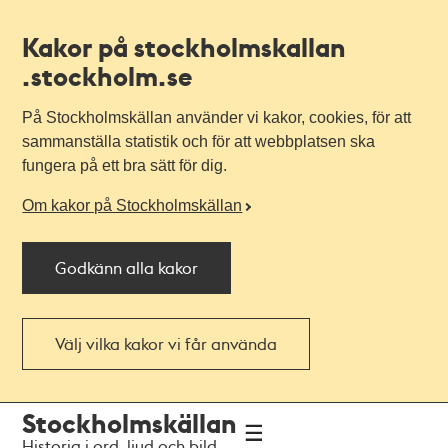
Kakor på stockholmskallan
.stockholm.se
På Stockholmskällan använder vi kakor, cookies, för att
sammanställa statistik och för att webbplatsen ska
fungera på ett bra sätt för dig.
Om kakor på Stockholmskällan
Godkänn alla kakor
Välj vilka kakor vi får använda
Till
Till
Stockholmskällan
navigationen
huvudinnehållet
Historia i ord, ljud och bild