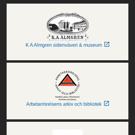
K A Almgren sidenväveri & museum
Arbetarrörelsens arkiv och bibliotek