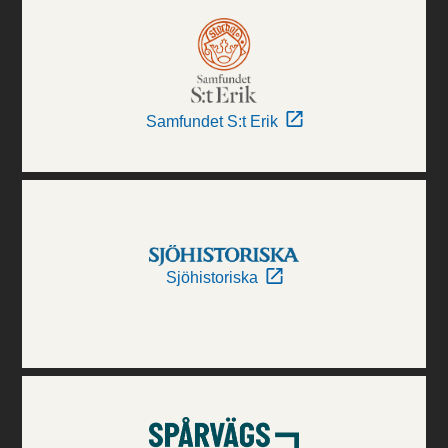
Samfundet S:t Erik
Sjöhistoriska