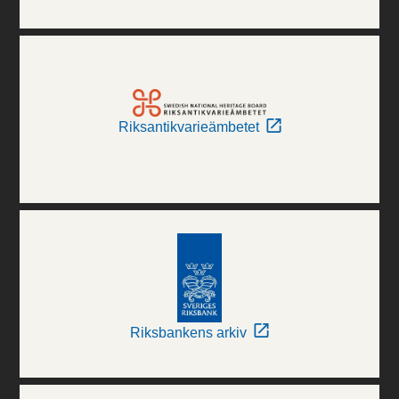
Riksantikvarieämbetet
Riksbankens arkiv