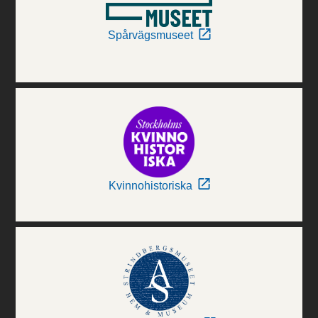
Spårvägsmuseet
Kvinnohistoriska