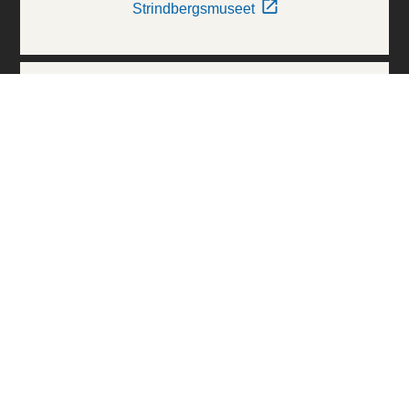
Strindbergsmuseet
Thielska Galleriet
Världskulturmuseerna