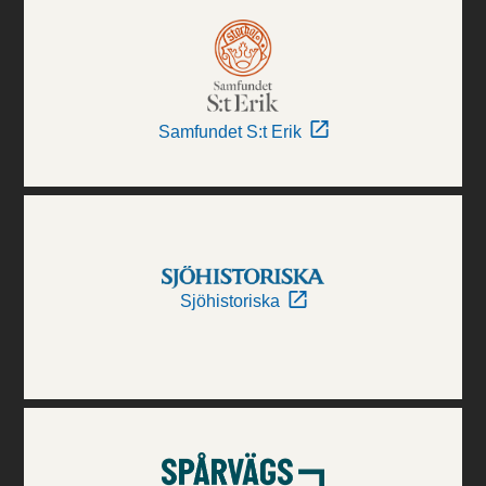
Samfundet S:t Erik
Sjöhistoriska