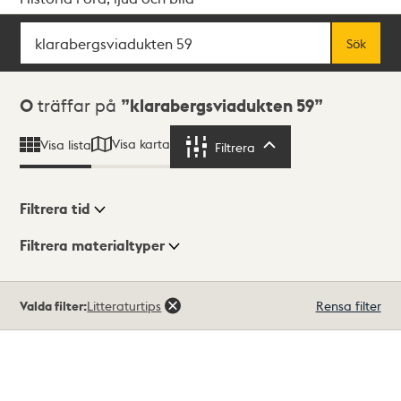
Sök
Fritextsök
Sök
Sökresultat
0
träffar på
klarabergsviadukten 59
Visa karta
Visa lista
Filtrera
Filtrera
Filtrera tid
Filtrera materialtyper
Visningsläge
Totalt
Valda filter:
Litteraturtips
Rensa filter
0
träffar
Lista
Karta