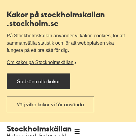
Kakor på stockholmskallan
.stockholm.se
På Stockholmskällan använder vi kakor, cookies, för att
sammanställa statistik och för att webbplatsen ska
fungera på ett bra sätt för dig.
Om kakor på Stockholmskällan
Godkänn alla kakor
Välj vilka kakor vi får använda
Till
Till
Stockholmskällan
navigationen
huvudinnehållet
Historia i ord, ljud och bild