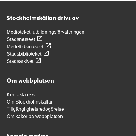
Kontakt
Stockholmskällan
Stockholmskällan drivs av
Medioteket, utbildningsförvaltningen
Stadsmuseet
Medeltidsmuseet
Stadsbiblioteket
Stadsarkivet
Om webbplatsen
Kontakta oss
Om Stockholmskällan
Tillgänglighetsredogörelse
Om kakor på webbplatsen
Sociala medier