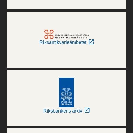
Riksantikvarieämbetet
Riksbankens arkiv