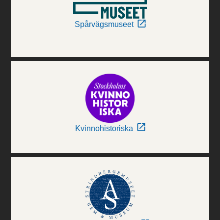
Spårvägsmuseet
Kvinnohistoriska