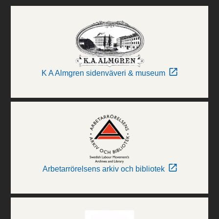
K A Almgren sidenväveri & museum
Arbetarrörelsens arkiv och bibliotek