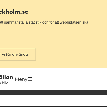
ockholm.se
tt sammanställa statistik och för att webbplatsen ska
or vi får använda
ällan
Meny
h bild