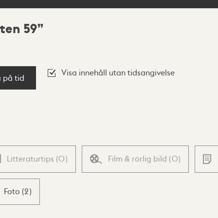
ten 59
Visa innehåll utan tidsangivelse
a på tid
Litteraturtips
(
0
)
Film & rörlig bild
(
0
)
Foto
(
2
)