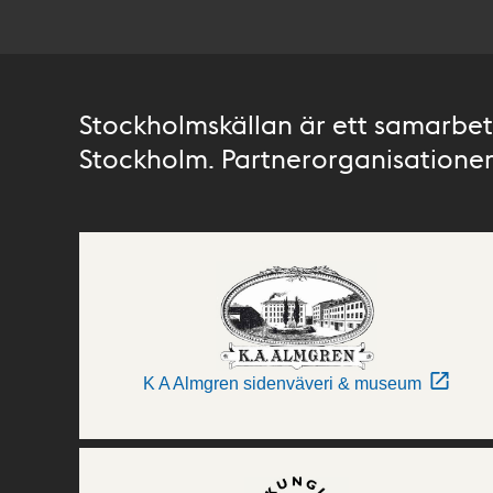
Stockholmskällan är ett samarbete
Stockholm. Partnerorganisationer 
K A Almgren sidenväveri & museum