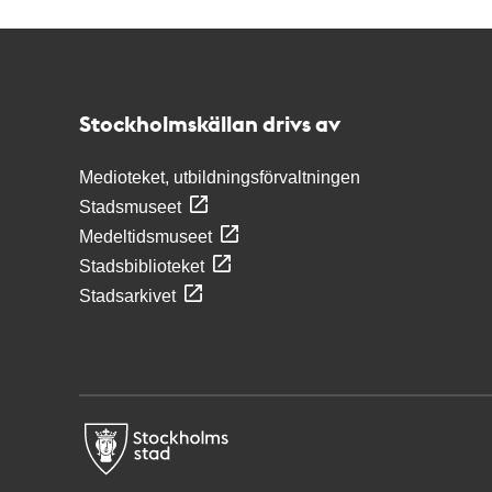
Kontakt
Stockholmskällan
Stockholmskällan drivs av
Medioteket, utbildningsförvaltningen
Stadsmuseet
Medeltidsmuseet
Stadsbiblioteket
Stadsarkivet