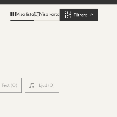
Visa karta
Visa lista
Filtrera
Filtrera
Text
(
0
)
Ljud
(
0
)