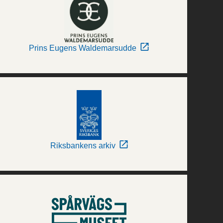
Prins Eugens Waldemarsudde
Riksbankens arkiv