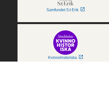
Samfundet S:t Erik
Kvinnohistoriska
Världskulturmuseerna