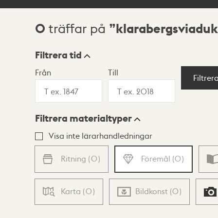
0
klarabergsviaduk
träffar på
Sökresultat
Filtrera tid
Från
Till
Visningsläge
Filtrer
Filtrera materialtyper
Lista
Karta
Visa inte lärarhandledningar
Ritning
(
0
)
Föremål
(
0
)
Karta
(
0
)
Bildkonst
(
0
)