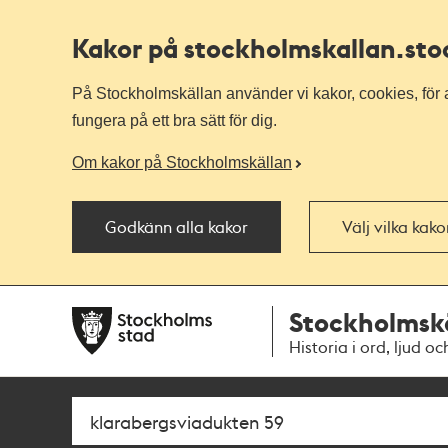
Kakor på stockholmskallan
.st
På Stockholmskällan använder vi kakor, cookies, för a
fungera på ett bra sätt för dig.
Om kakor på Stockholmskällan
Godkänn alla kakor
Välj vilka kak
Till
Till
Stockholmsk
navigationen
huvudinnehållet
Historia i ord, ljud oc
Sök
Fritextsök