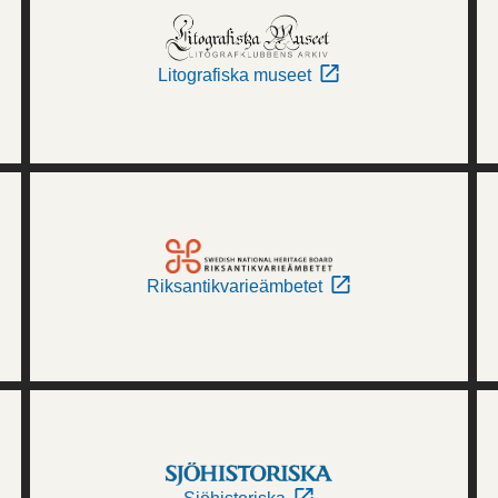
Litografiska museet
Riksantikvarieämbetet