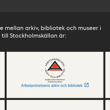
 mellan arkiv, bibliotek och museer i
till Stockholmskällan är:
Arbetarrörelsens arkiv och bibliotek