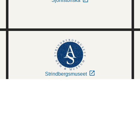
Sjöhistoriska
Strindbergsmuseet