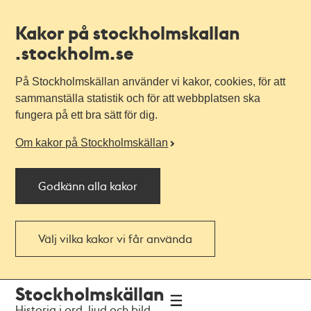
Kakor på stockholmskallan
.stockholm.se
På Stockholmskällan använder vi kakor, cookies, för att
sammanställa statistik och för att webbplatsen ska
fungera på ett bra sätt för dig.
Om kakor på Stockholmskällan
Godkänn alla kakor
Välj vilka kakor vi får använda
Till
Till
Stockholmskällan
navigationen
huvudinnehållet
Historia i ord, ljud och bild