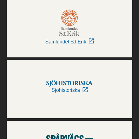
Samfundet S:t Erik
Sjöhistoriska