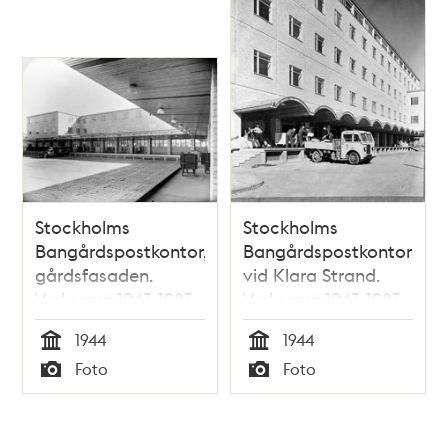
Stockholms
Stockholms
Bangårdspostkontor,
Bangårdspostkontor
gårdsfasaden.
vid Klara Strand.
Verksamt 1943-1983
Verksamt 1943-1983
varefter huset revs
varefter huset revs
1944
1944
Tid
Tid
Foto
Foto
Typ
Typ