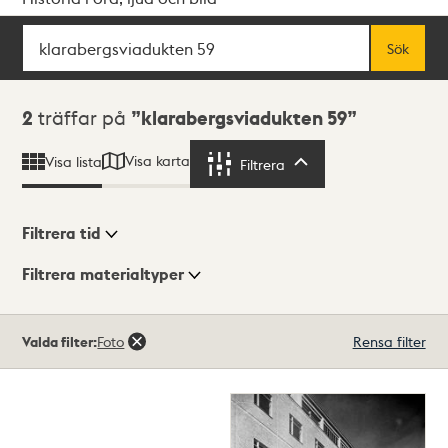
Sök
Fritextsök
Sök
Sökresultat
2
träffar på
klarabergsviadukten 59
Visa karta
Visa lista
Filtrera
Filtrera
Filtrera tid
Filtrera materialtyper
Visningsläge
Totalt
Valda filter:
Foto
Rensa filter
2
träffar
Lista
Karta