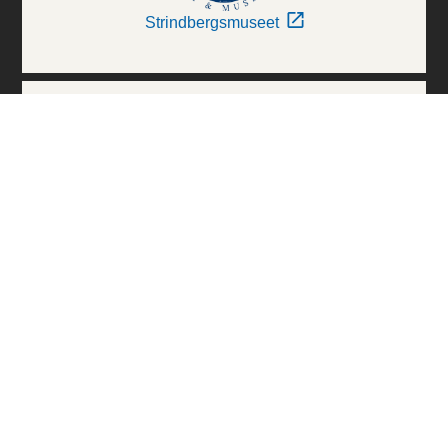
Strindbergsmuseet
Thielska Galleriet
Världskulturmuseerna