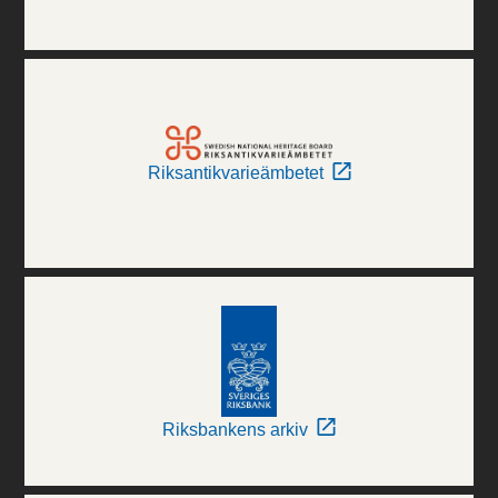
Riksantikvarieämbetet
Riksbankens arkiv