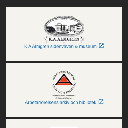
K A Almgren sidenväveri & museum
Arbetarrörelsens arkiv och bibliotek