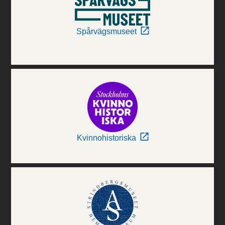
Spårvägsmuseet
Kvinnohistoriska