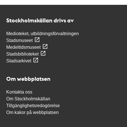
Kontakt
Stockholmskällan
Stockholmskällan drivs av
Medioteket, utbildningsförvaltningen
Stadsmuseet
Medeltidsmuseet
Stadsbiblioteket
Stadsarkivet
Om webbplatsen
Kontakta oss
Om Stockholmskällan
Tillgänglighetsredogörelse
Om kakor på webbplatsen